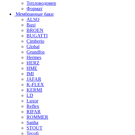
Тепловодомер
Формат
Мембранные баки
ALSO
Baxi
BROEN
BUGATTI
Cimberio
Global
Grundfos
Hermes
HERZ
HME
IMI
JAFAR
K-FLEX
KERMI
LD
Luxor
Reflex
RIFAR
ROMMER
Sanha
STOUT
Tecofi