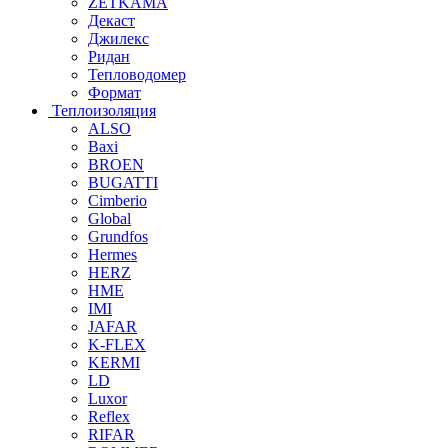
ZETKAMA
Декаст
Джилекс
Ридан
Тепловодомер
Формат
Теплоизоляция
ALSO
Baxi
BROEN
BUGATTI
Cimberio
Global
Grundfos
Hermes
HERZ
HME
IMI
JAFAR
K-FLEX
KERMI
LD
Luxor
Reflex
RIFAR