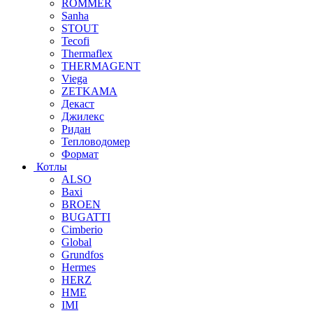
ROMMER
Sanha
STOUT
Tecofi
Thermaflex
THERMAGENT
Viega
ZETKAMA
Декаст
Джилекс
Ридан
Тепловодомер
Формат
Котлы
ALSO
Baxi
BROEN
BUGATTI
Cimberio
Global
Grundfos
Hermes
HERZ
HME
IMI