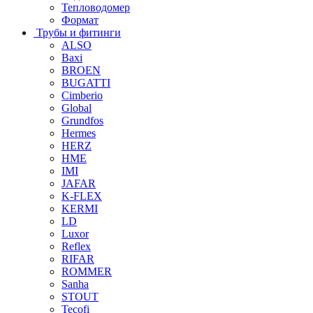
Тепловодомер
Формат
Трубы и фитинги
ALSO
Baxi
BROEN
BUGATTI
Cimberio
Global
Grundfos
Hermes
HERZ
HME
IMI
JAFAR
K-FLEX
KERMI
LD
Luxor
Reflex
RIFAR
ROMMER
Sanha
STOUT
Tecofi