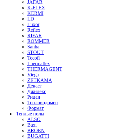
JAFAR
K-FLEX
KERMI
LD
Luxor
Reflex
RIFAR
ROMMER
Sanha
STOUT
Tecofi
Thermaflex
THERMAGENT
Viega
ZETKAMA
Декаст
Джилекс
Ридан
Тепловодомер
Формат
Теплые полы
ALSO
Baxi
BROEN
BUGATTI