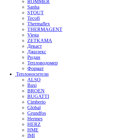
ROMMER
Sanha
STOUT
Tecofi
Thermaflex
THERMAGENT
Viega
ZETKAMA
Декаст
Джилекс
Ридан
Тепловодомер
Формат
Теплоносители
ALSO
Baxi
BROEN
BUGATTI
Cimberio
Global
Grundfos
Hermes
HERZ
HME
IMI