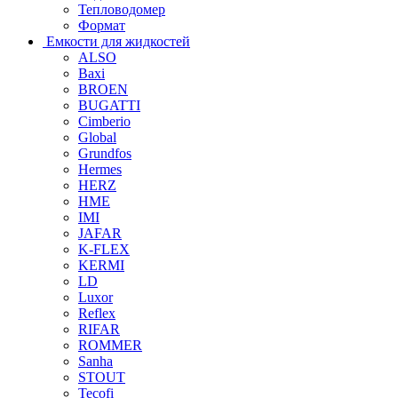
Тепловодомер
Формат
Емкости для жидкостей
ALSO
Baxi
BROEN
BUGATTI
Cimberio
Global
Grundfos
Hermes
HERZ
HME
IMI
JAFAR
K-FLEX
KERMI
LD
Luxor
Reflex
RIFAR
ROMMER
Sanha
STOUT
Tecofi