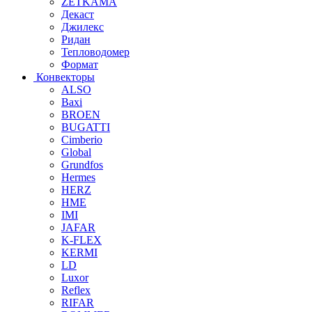
ZETKAMA
Декаст
Джилекс
Ридан
Тепловодомер
Формат
Конвекторы
ALSO
Baxi
BROEN
BUGATTI
Cimberio
Global
Grundfos
Hermes
HERZ
HME
IMI
JAFAR
K-FLEX
KERMI
LD
Luxor
Reflex
RIFAR