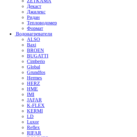
ZETKAMA
Декаст
Джилекс
Ридан
Тепловодомер
Формат
Водонагреватели
ALSO
Baxi
BROEN
BUGATTI
Cimberio
Global
Grundfos
Hermes
HERZ
HME
IMI
JAFAR
K-FLEX
KERMI
LD
Luxor
Reflex
RIFAR