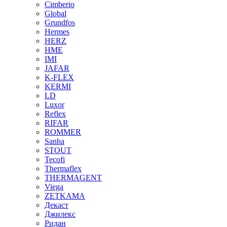
Cimberio
Global
Grundfos
Hermes
HERZ
HME
IMI
JAFAR
K-FLEX
KERMI
LD
Luxor
Reflex
RIFAR
ROMMER
Sanha
STOUT
Tecofi
Thermaflex
THERMAGENT
Viega
ZETKAMA
Декаст
Джилекс
Ридан