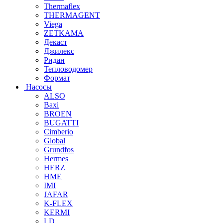
Thermaflex
THERMAGENT
Viega
ZETKAMA
Декаст
Джилекс
Ридан
Тепловодомер
Формат
Насосы
ALSO
Baxi
BROEN
BUGATTI
Cimberio
Global
Grundfos
Hermes
HERZ
HME
IMI
JAFAR
K-FLEX
KERMI
LD