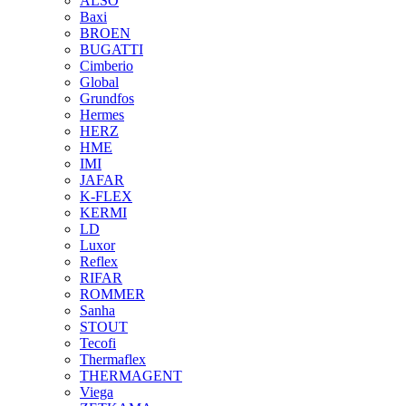
ALSO
Baxi
BROEN
BUGATTI
Cimberio
Global
Grundfos
Hermes
HERZ
HME
IMI
JAFAR
K-FLEX
KERMI
LD
Luxor
Reflex
RIFAR
ROMMER
Sanha
STOUT
Tecofi
Thermaflex
THERMAGENT
Viega