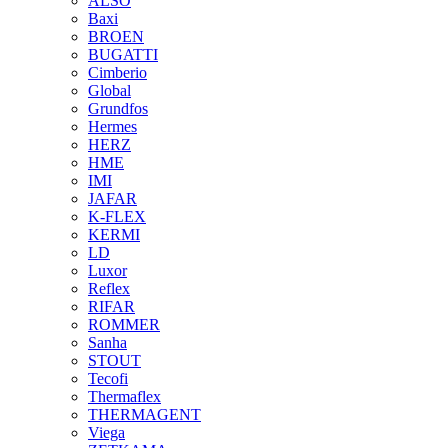
ALSO
Baxi
BROEN
BUGATTI
Cimberio
Global
Grundfos
Hermes
HERZ
HME
IMI
JAFAR
K-FLEX
KERMI
LD
Luxor
Reflex
RIFAR
ROMMER
Sanha
STOUT
Tecofi
Thermaflex
THERMAGENT
Viega