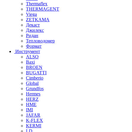
Thermaflex
THERMAGENT
Viega
ZETKAMA
Декаст
Джилекс
Ридан
Тепловодомер
Формат
Инструмент
ALSO
Baxi
BROEN
BUGATTI
Cimberio
Global
Grundfos
Hermes
HERZ
HME
IMI
JAFAR
K-FLEX
KERMI
LD