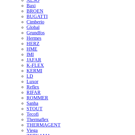
ALSO
Baxi
BROEN
BUGATTI
Cimberio
Global
Grundfos
Hermes
HERZ
HME
IMI
JAFAR
K-FLEX
KERMI
LD
Luxor
Reflex
RIFAR
ROMMER
Sanha
STOUT
Tecofi
Thermaflex
THERMAGENT
Viega