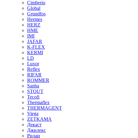
Cimberio
Global
Grundfos
Hermes
HERZ
HME
IMI
JAFAR
K-FLEX
KERMI
LD
Luxor
Reflex
RIFAR
ROMMER
Sanha
STOUT
Tecofi
Thermaflex
THERMAGENT
Viega
ZETKAMA
Декаст
Джилекс
Ридан