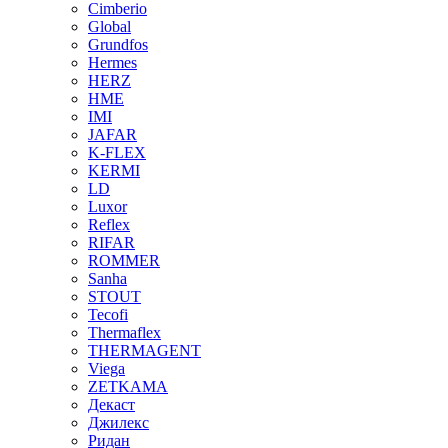
Cimberio
Global
Grundfos
Hermes
HERZ
HME
IMI
JAFAR
K-FLEX
KERMI
LD
Luxor
Reflex
RIFAR
ROMMER
Sanha
STOUT
Tecofi
Thermaflex
THERMAGENT
Viega
ZETKAMA
Декаст
Джилекс
Ридан