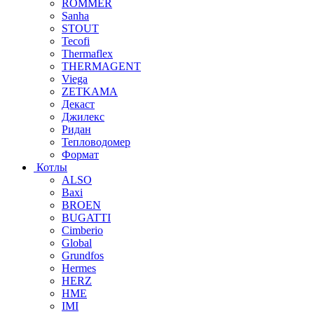
ROMMER
Sanha
STOUT
Tecofi
Thermaflex
THERMAGENT
Viega
ZETKAMA
Декаст
Джилекс
Ридан
Тепловодомер
Формат
Котлы
ALSO
Baxi
BROEN
BUGATTI
Cimberio
Global
Grundfos
Hermes
HERZ
HME
IMI