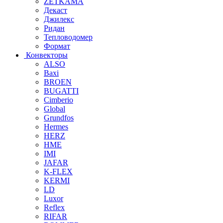
ZETKAMA
Декаст
Джилекс
Ридан
Тепловодомер
Формат
Конвекторы
ALSO
Baxi
BROEN
BUGATTI
Cimberio
Global
Grundfos
Hermes
HERZ
HME
IMI
JAFAR
K-FLEX
KERMI
LD
Luxor
Reflex
RIFAR