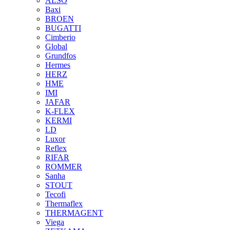
ALSO
Baxi
BROEN
BUGATTI
Cimberio
Global
Grundfos
Hermes
HERZ
HME
IMI
JAFAR
K-FLEX
KERMI
LD
Luxor
Reflex
RIFAR
ROMMER
Sanha
STOUT
Tecofi
Thermaflex
THERMAGENT
Viega