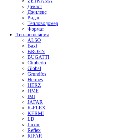
ZETKAMA
Декаст
Джилекс
Ридан
Тепловодомер
Формат
Теплоизоляция
ALSO
Baxi
BROEN
BUGATTI
Cimberio
Global
Grundfos
Hermes
HERZ
HME
IMI
JAFAR
K-FLEX
KERMI
LD
Luxor
Reflex
RIFAR