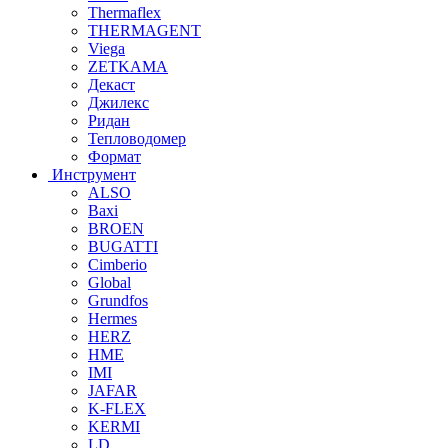
Thermaflex
THERMAGENT
Viega
ZETKAMA
Декаст
Джилекс
Ридан
Тепловодомер
Формат
Инструмент
ALSO
Baxi
BROEN
BUGATTI
Cimberio
Global
Grundfos
Hermes
HERZ
HME
IMI
JAFAR
K-FLEX
KERMI
LD