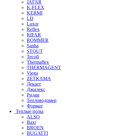
JAFAR
K-FLEX
KERMI
LD
Luxor
Reflex
RIFAR
ROMMER
Sanha
STOUT
Tecofi
Thermaflex
THERMAGENT
Viega
ZETKAMA
Декаст
Джилекс
Ридан
Тепловодомер
Формат
Теплые полы
ALSO
Baxi
BROEN
BUGATTI