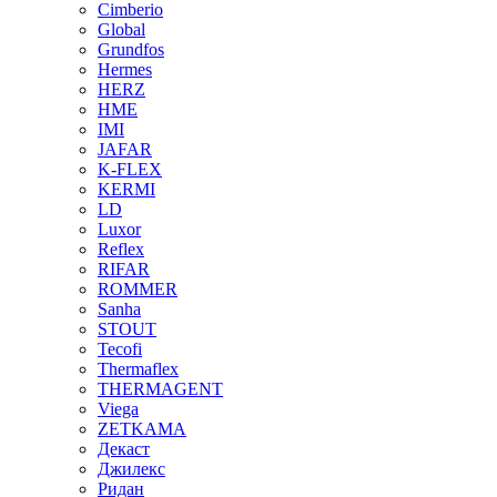
Cimberio
Global
Grundfos
Hermes
HERZ
HME
IMI
JAFAR
K-FLEX
KERMI
LD
Luxor
Reflex
RIFAR
ROMMER
Sanha
STOUT
Tecofi
Thermaflex
THERMAGENT
Viega
ZETKAMA
Декаст
Джилекс
Ридан