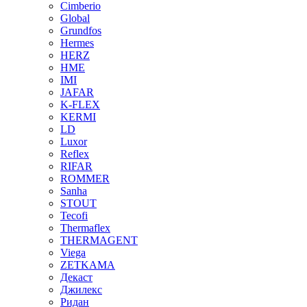
Cimberio
Global
Grundfos
Hermes
HERZ
HME
IMI
JAFAR
K-FLEX
KERMI
LD
Luxor
Reflex
RIFAR
ROMMER
Sanha
STOUT
Tecofi
Thermaflex
THERMAGENT
Viega
ZETKAMA
Декаст
Джилекс
Ридан