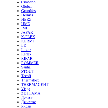
Cimberio
Global
Grundfos
Hermes
HERZ
HME
IMI
JAFAR
K-FLEX
KERMI
LD
Luxor
Reflex
RIFAR
ROMMER
Sanha
STOUT
Tecofi
Thermaflex
THERMAGENT
Viega
ZETKAMA
Декаст
Джилекс
Ридан