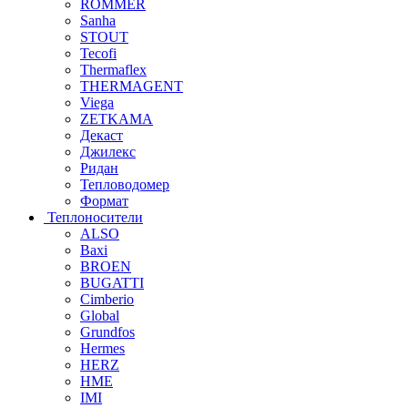
ROMMER
Sanha
STOUT
Tecofi
Thermaflex
THERMAGENT
Viega
ZETKAMA
Декаст
Джилекс
Ридан
Тепловодомер
Формат
Теплоносители
ALSO
Baxi
BROEN
BUGATTI
Cimberio
Global
Grundfos
Hermes
HERZ
HME
IMI