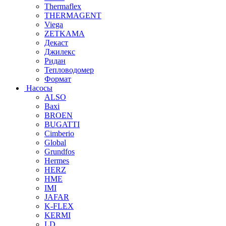
Thermaflex
THERMAGENT
Viega
ZETKAMA
Декаст
Джилекс
Ридан
Тепловодомер
Формат
Насосы
ALSO
Baxi
BROEN
BUGATTI
Cimberio
Global
Grundfos
Hermes
HERZ
HME
IMI
JAFAR
K-FLEX
KERMI
LD