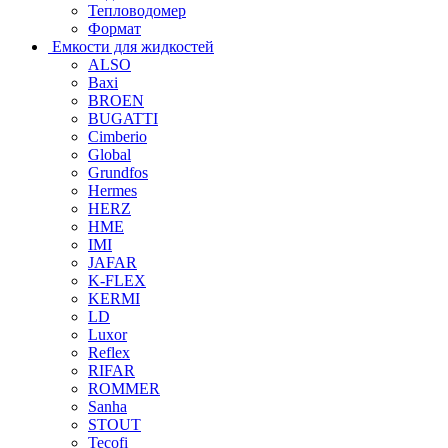
Тепловодомер
Формат
Емкости для жидкостей
ALSO
Baxi
BROEN
BUGATTI
Cimberio
Global
Grundfos
Hermes
HERZ
HME
IMI
JAFAR
K-FLEX
KERMI
LD
Luxor
Reflex
RIFAR
ROMMER
Sanha
STOUT
Tecofi