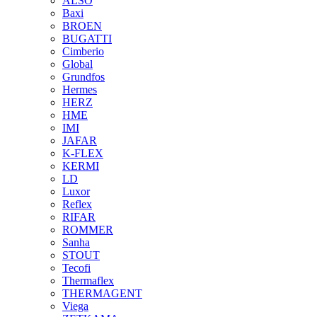
ALSO
Baxi
BROEN
BUGATTI
Cimberio
Global
Grundfos
Hermes
HERZ
HME
IMI
JAFAR
K-FLEX
KERMI
LD
Luxor
Reflex
RIFAR
ROMMER
Sanha
STOUT
Tecofi
Thermaflex
THERMAGENT
Viega