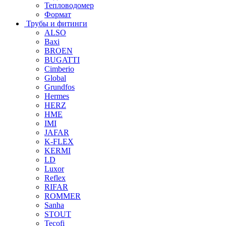
Тепловодомер
Формат
Трубы и фитинги
ALSO
Baxi
BROEN
BUGATTI
Cimberio
Global
Grundfos
Hermes
HERZ
HME
IMI
JAFAR
K-FLEX
KERMI
LD
Luxor
Reflex
RIFAR
ROMMER
Sanha
STOUT
Tecofi