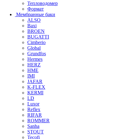
Тепловодомер
Формат
Мембранные баки
ALSO
Baxi
BROEN
BUGATTI
Cimberio
Global
Grundfos
Hermes
HERZ
HME
IMI
JAFAR
K-FLEX
KERMI
LD
Luxor
Reflex
RIFAR
ROMMER
Sanha
STOUT
Tecofi