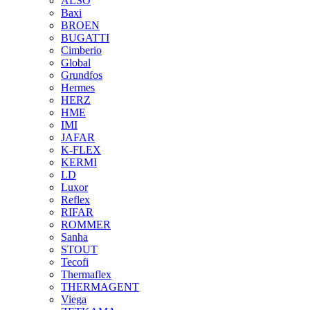
ALSO
Baxi
BROEN
BUGATTI
Cimberio
Global
Grundfos
Hermes
HERZ
HME
IMI
JAFAR
K-FLEX
KERMI
LD
Luxor
Reflex
RIFAR
ROMMER
Sanha
STOUT
Tecofi
Thermaflex
THERMAGENT
Viega