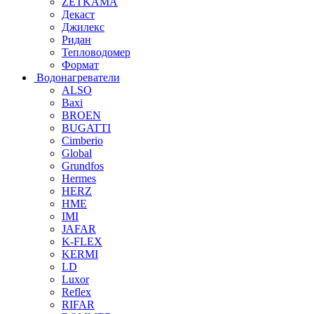
ZETKAMA
Декаст
Джилекс
Ридан
Тепловодомер
Формат
Водонагреватели
ALSO
Baxi
BROEN
BUGATTI
Cimberio
Global
Grundfos
Hermes
HERZ
HME
IMI
JAFAR
K-FLEX
KERMI
LD
Luxor
Reflex
RIFAR