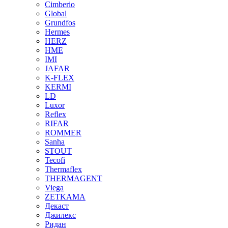
Cimberio
Global
Grundfos
Hermes
HERZ
HME
IMI
JAFAR
K-FLEX
KERMI
LD
Luxor
Reflex
RIFAR
ROMMER
Sanha
STOUT
Tecofi
Thermaflex
THERMAGENT
Viega
ZETKAMA
Декаст
Джилекс
Ридан