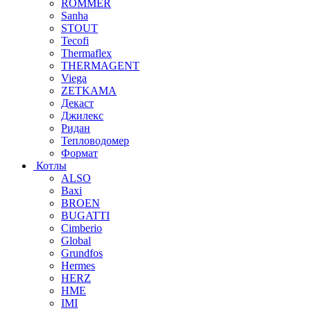
ROMMER
Sanha
STOUT
Tecofi
Thermaflex
THERMAGENT
Viega
ZETKAMA
Декаст
Джилекс
Ридан
Тепловодомер
Формат
Котлы
ALSO
Baxi
BROEN
BUGATTI
Cimberio
Global
Grundfos
Hermes
HERZ
HME
IMI