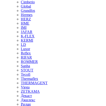
Cimberio
Global
Grundfos
Hermes
HERZ
HME
IMI
JAFAR
K-FLEX
KERMI
LD
Luxor
Reflex
RIFAR
ROMMER
Sanha
STOUT
Tecofi
Thermaflex
THERMAGENT
Viega
ZETKAMA
Декаст
Джилекс
Ридан