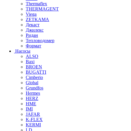
Thermaflex
THERMAGENT
Viega
ZETKAMA
Декаст
Джилекс
Ридан
Тепловодомер
Формат
Насосы
ALSO
Baxi
BROEN
BUGATTI
Cimberio
Global
Grundfos
Hermes
HERZ
HME
IMI
JAFAR
K-FLEX
KERMI
LD