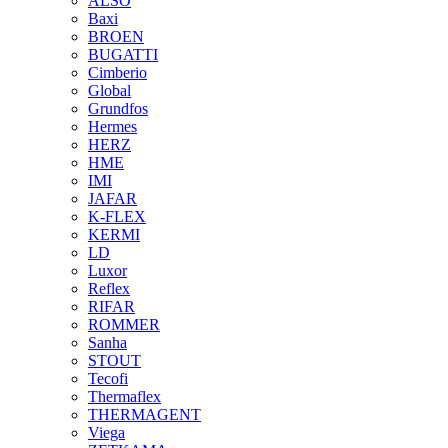
ALSO
Baxi
BROEN
BUGATTI
Cimberio
Global
Grundfos
Hermes
HERZ
HME
IMI
JAFAR
K-FLEX
KERMI
LD
Luxor
Reflex
RIFAR
ROMMER
Sanha
STOUT
Tecofi
Thermaflex
THERMAGENT
Viega