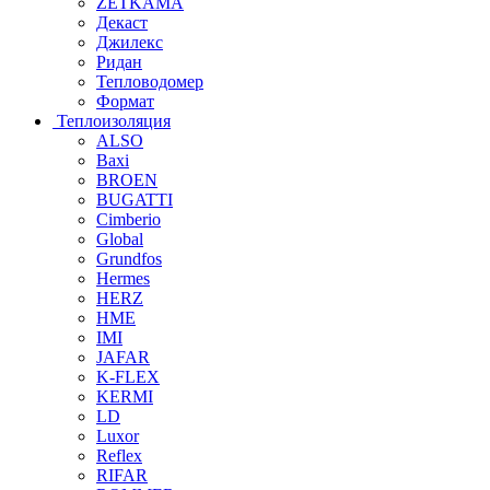
ZETKAMA
Декаст
Джилекс
Ридан
Тепловодомер
Формат
Теплоизоляция
ALSO
Baxi
BROEN
BUGATTI
Cimberio
Global
Grundfos
Hermes
HERZ
HME
IMI
JAFAR
K-FLEX
KERMI
LD
Luxor
Reflex
RIFAR