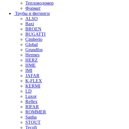
Тепловодомер
Формат
Трубы и фитинги
ALSO
Baxi
BROEN
BUGATTI
Cimberio
Global
Grundfos
Hermes
HERZ
HME
IMI
JAFAR
K-FLEX
KERMI
LD
Luxor
Reflex
RIFAR
ROMMER
Sanha
STOUT
Tecofi