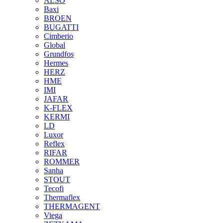
ALSO
Baxi
BROEN
BUGATTI
Cimberio
Global
Grundfos
Hermes
HERZ
HME
IMI
JAFAR
K-FLEX
KERMI
LD
Luxor
Reflex
RIFAR
ROMMER
Sanha
STOUT
Tecofi
Thermaflex
THERMAGENT
Viega