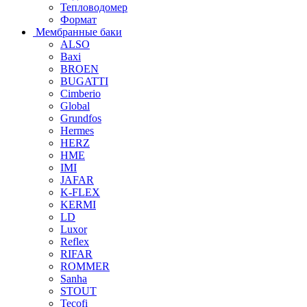
Тепловодомер
Формат
Мембранные баки
ALSO
Baxi
BROEN
BUGATTI
Cimberio
Global
Grundfos
Hermes
HERZ
HME
IMI
JAFAR
K-FLEX
KERMI
LD
Luxor
Reflex
RIFAR
ROMMER
Sanha
STOUT
Tecofi