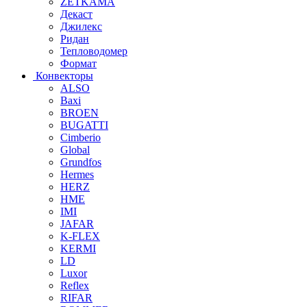
ZETKAMA
Декаст
Джилекс
Ридан
Тепловодомер
Формат
Конвекторы
ALSO
Baxi
BROEN
BUGATTI
Cimberio
Global
Grundfos
Hermes
HERZ
HME
IMI
JAFAR
K-FLEX
KERMI
LD
Luxor
Reflex
RIFAR