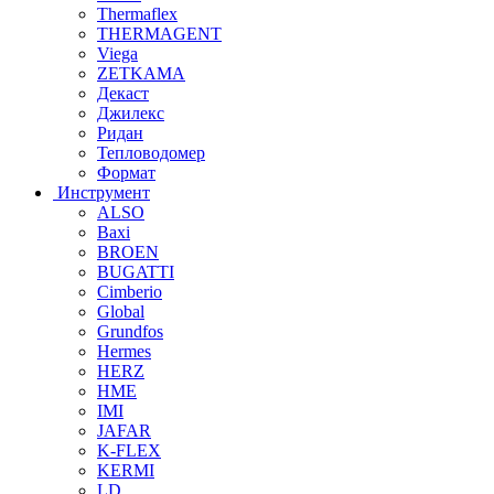
Thermaflex
THERMAGENT
Viega
ZETKAMA
Декаст
Джилекс
Ридан
Тепловодомер
Формат
Инструмент
ALSO
Baxi
BROEN
BUGATTI
Cimberio
Global
Grundfos
Hermes
HERZ
HME
IMI
JAFAR
K-FLEX
KERMI
LD