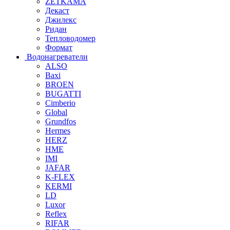
ZETKAMA
Декаст
Джилекс
Ридан
Тепловодомер
Формат
Водонагреватели
ALSO
Baxi
BROEN
BUGATTI
Cimberio
Global
Grundfos
Hermes
HERZ
HME
IMI
JAFAR
K-FLEX
KERMI
LD
Luxor
Reflex
RIFAR