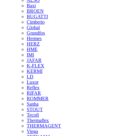
ALSO
Baxi
BROEN
BUGATTI
Cimberio
Global
Grundfos
Hermes
HERZ
HME
IMI
JAFAR
K-FLEX
KERMI
LD
Luxor
Reflex
RIFAR
ROMMER
Sanha
STOUT
Tecofi
Thermaflex
THERMAGENT
Viega