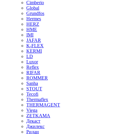
Cimberio
Global
Grundfos
Hermes
HERZ
HME
IMI
JAFAR
K-FLEX
KERMI
LD
Luxor
Reflex
RIFAR
ROMMER
Sanha
STOUT
Tecofi
Thermaflex
THERMAGENT
Viega
ZETKAMA
Декаст
Джилекс
Ридан