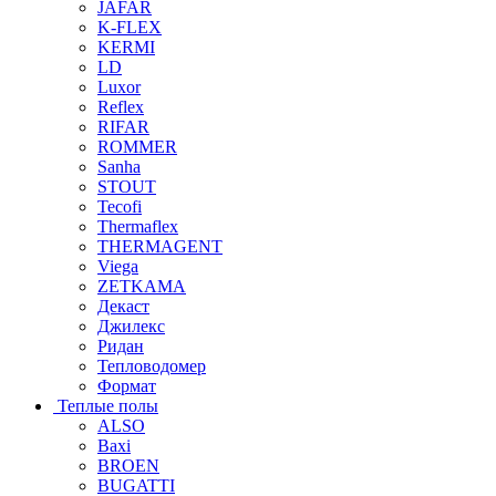
JAFAR
K-FLEX
KERMI
LD
Luxor
Reflex
RIFAR
ROMMER
Sanha
STOUT
Tecofi
Thermaflex
THERMAGENT
Viega
ZETKAMA
Декаст
Джилекс
Ридан
Тепловодомер
Формат
Теплые полы
ALSO
Baxi
BROEN
BUGATTI