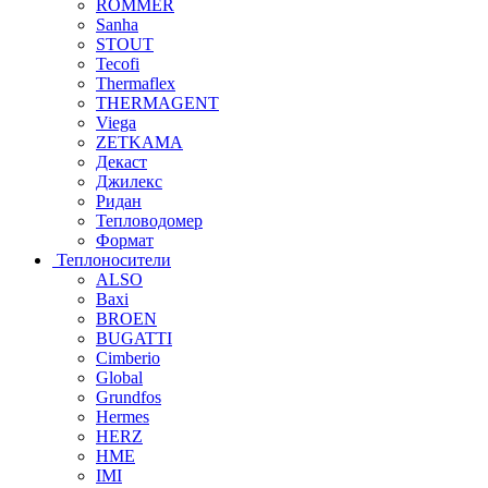
ROMMER
Sanha
STOUT
Tecofi
Thermaflex
THERMAGENT
Viega
ZETKAMA
Декаст
Джилекс
Ридан
Тепловодомер
Формат
Теплоносители
ALSO
Baxi
BROEN
BUGATTI
Cimberio
Global
Grundfos
Hermes
HERZ
HME
IMI