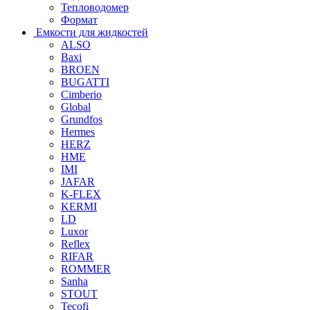
Тепловодомер
Формат
Емкости для жидкостей
ALSO
Baxi
BROEN
BUGATTI
Cimberio
Global
Grundfos
Hermes
HERZ
HME
IMI
JAFAR
K-FLEX
KERMI
LD
Luxor
Reflex
RIFAR
ROMMER
Sanha
STOUT
Tecofi