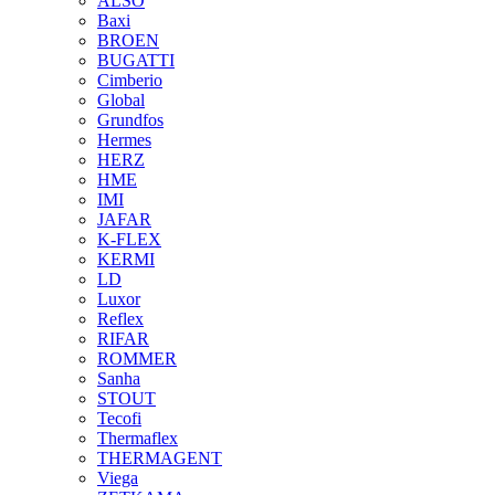
ALSO
Baxi
BROEN
BUGATTI
Cimberio
Global
Grundfos
Hermes
HERZ
HME
IMI
JAFAR
K-FLEX
KERMI
LD
Luxor
Reflex
RIFAR
ROMMER
Sanha
STOUT
Tecofi
Thermaflex
THERMAGENT
Viega