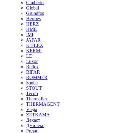
Cimberio
Global
Grundfos
Hermes
HERZ
HME
IMI
JAFAR
K-FLEX
KERMI
LD
Luxor
Reflex
RIFAR
ROMMER
Sanha
STOUT
Tecofi
Thermaflex
THERMAGENT
Viega
ZETKAMA
Декаст
Джилекс
Ридан