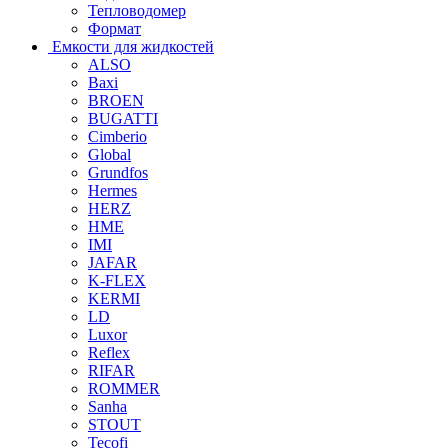
Тепловодомер
Формат
Емкости для жидкостей
ALSO
Baxi
BROEN
BUGATTI
Cimberio
Global
Grundfos
Hermes
HERZ
HME
IMI
JAFAR
K-FLEX
KERMI
LD
Luxor
Reflex
RIFAR
ROMMER
Sanha
STOUT
Tecofi