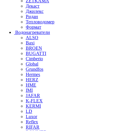
ZETKAMA
Декаст
Джилекс
Ридан
Тепловодомер
Формат
Водонагреватели
ALSO
Baxi
BROEN
BUGATTI
Cimberio
Global
Grundfos
Hermes
HERZ
HME
IMI
JAFAR
K-FLEX
KERMI
LD
Luxor
Reflex
RIFAR