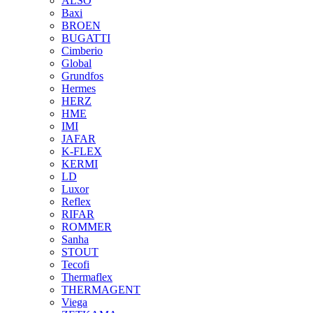
ALSO
Baxi
BROEN
BUGATTI
Cimberio
Global
Grundfos
Hermes
HERZ
HME
IMI
JAFAR
K-FLEX
KERMI
LD
Luxor
Reflex
RIFAR
ROMMER
Sanha
STOUT
Tecofi
Thermaflex
THERMAGENT
Viega