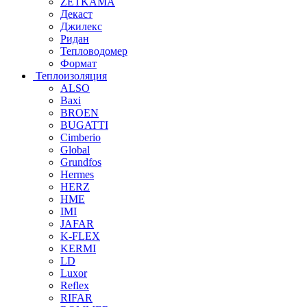
ZETKAMA
Декаст
Джилекс
Ридан
Тепловодомер
Формат
Теплоизоляция
ALSO
Baxi
BROEN
BUGATTI
Cimberio
Global
Grundfos
Hermes
HERZ
HME
IMI
JAFAR
K-FLEX
KERMI
LD
Luxor
Reflex
RIFAR