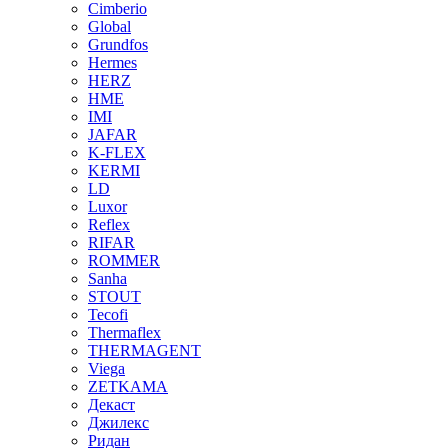
Cimberio
Global
Grundfos
Hermes
HERZ
HME
IMI
JAFAR
K-FLEX
KERMI
LD
Luxor
Reflex
RIFAR
ROMMER
Sanha
STOUT
Tecofi
Thermaflex
THERMAGENT
Viega
ZETKAMA
Декаст
Джилекс
Ридан