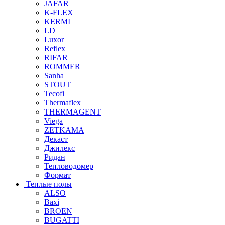
JAFAR
K-FLEX
KERMI
LD
Luxor
Reflex
RIFAR
ROMMER
Sanha
STOUT
Tecofi
Thermaflex
THERMAGENT
Viega
ZETKAMA
Декаст
Джилекс
Ридан
Тепловодомер
Формат
Теплые полы
ALSO
Baxi
BROEN
BUGATTI