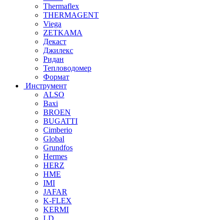
Thermaflex
THERMAGENT
Viega
ZETKAMA
Декаст
Джилекс
Ридан
Тепловодомер
Формат
Инструмент
ALSO
Baxi
BROEN
BUGATTI
Cimberio
Global
Grundfos
Hermes
HERZ
HME
IMI
JAFAR
K-FLEX
KERMI
LD