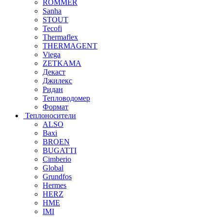
ROMMER
Sanha
STOUT
Tecofi
Thermaflex
THERMAGENT
Viega
ZETKAMA
Декаст
Джилекс
Ридан
Тепловодомер
Формат
Теплоносители
ALSO
Baxi
BROEN
BUGATTI
Cimberio
Global
Grundfos
Hermes
HERZ
HME
IMI