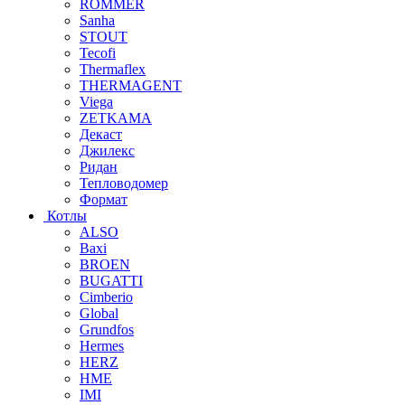
ROMMER
Sanha
STOUT
Tecofi
Thermaflex
THERMAGENT
Viega
ZETKAMA
Декаст
Джилекс
Ридан
Тепловодомер
Формат
Котлы
ALSO
Baxi
BROEN
BUGATTI
Cimberio
Global
Grundfos
Hermes
HERZ
HME
IMI