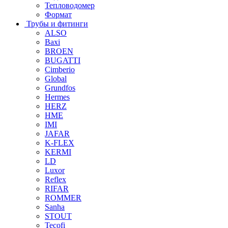
Тепловодомер
Формат
Трубы и фитинги
ALSO
Baxi
BROEN
BUGATTI
Cimberio
Global
Grundfos
Hermes
HERZ
HME
IMI
JAFAR
K-FLEX
KERMI
LD
Luxor
Reflex
RIFAR
ROMMER
Sanha
STOUT
Tecofi