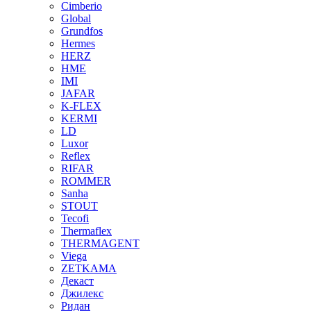
Cimberio
Global
Grundfos
Hermes
HERZ
HME
IMI
JAFAR
K-FLEX
KERMI
LD
Luxor
Reflex
RIFAR
ROMMER
Sanha
STOUT
Tecofi
Thermaflex
THERMAGENT
Viega
ZETKAMA
Декаст
Джилекс
Ридан