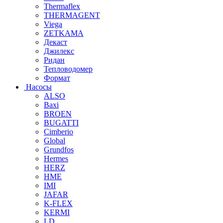
Thermaflex
THERMAGENT
Viega
ZETKAMA
Декаст
Джилекс
Ридан
Тепловодомер
Формат
Насосы
ALSO
Baxi
BROEN
BUGATTI
Cimberio
Global
Grundfos
Hermes
HERZ
HME
IMI
JAFAR
K-FLEX
KERMI
LD