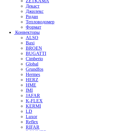
ZETKAMA
Декаст
Джилекс
Ридан
Тепловодомер
Формат
Конвекторы
ALSO
Baxi
BROEN
BUGATTI
Cimberio
Global
Grundfos
Hermes
HERZ
HME
IMI
JAFAR
K-FLEX
KERMI
LD
Luxor
Reflex
RIFAR