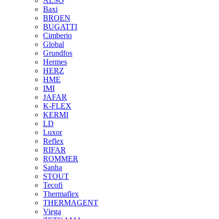
ALSO
Baxi
BROEN
BUGATTI
Cimberio
Global
Grundfos
Hermes
HERZ
HME
IMI
JAFAR
K-FLEX
KERMI
LD
Luxor
Reflex
RIFAR
ROMMER
Sanha
STOUT
Tecofi
Thermaflex
THERMAGENT
Viega