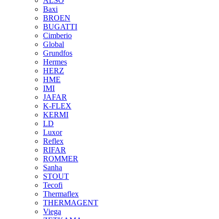
ALSO
Baxi
BROEN
BUGATTI
Cimberio
Global
Grundfos
Hermes
HERZ
HME
IMI
JAFAR
K-FLEX
KERMI
LD
Luxor
Reflex
RIFAR
ROMMER
Sanha
STOUT
Tecofi
Thermaflex
THERMAGENT
Viega