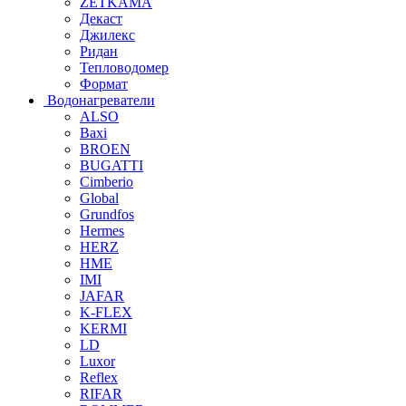
ZETKAMA
Декаст
Джилекс
Ридан
Тепловодомер
Формат
Водонагреватели
ALSO
Baxi
BROEN
BUGATTI
Cimberio
Global
Grundfos
Hermes
HERZ
HME
IMI
JAFAR
K-FLEX
KERMI
LD
Luxor
Reflex
RIFAR