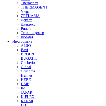
Thermaflex
THERMAGENT
Viega
ZETKAMA
Декаст
Джилекс
Ридан
Тепловодомер
Формат
Инструмент
ALSO
Baxi
BROEN
BUGATTI
Cimberio
Global
Grundfos
Hermes
HERZ
HME
IMI
JAFAR
K-FLEX
KERMI
LD