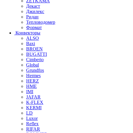
ZETKAMA
Декаст
Джилекс
Ридан
Тепловодомер
Формат
Конвекторы
ALSO
Baxi
BROEN
BUGATTI
Cimberio
Global
Grundfos
Hermes
HERZ
HME
IMI
JAFAR
K-FLEX
KERMI
LD
Luxor
Reflex
RIFAR