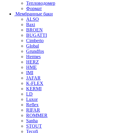
Тепловодомер
Формат
Мембранные баки
ALSO
Baxi
BROEN
BUGATTI
Cimberio
Global
Grundfos
Hermes
HERZ
HME
IMI
JAFAR
K-FLEX
KERMI
LD
Luxor
Reflex
RIFAR
ROMMER
Sanha
STOUT
Tecofi