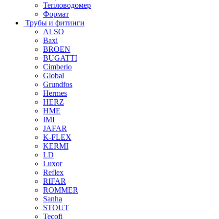
Тепловодомер
Формат
Трубы и фитинги
ALSO
Baxi
BROEN
BUGATTI
Cimberio
Global
Grundfos
Hermes
HERZ
HME
IMI
JAFAR
K-FLEX
KERMI
LD
Luxor
Reflex
RIFAR
ROMMER
Sanha
STOUT
Tecofi