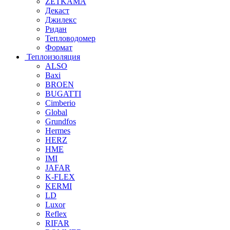
ZETKAMA
Декаст
Джилекс
Ридан
Тепловодомер
Формат
Теплоизоляция
ALSO
Baxi
BROEN
BUGATTI
Cimberio
Global
Grundfos
Hermes
HERZ
HME
IMI
JAFAR
K-FLEX
KERMI
LD
Luxor
Reflex
RIFAR