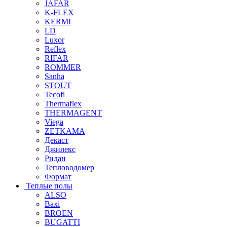
JAFAR
K-FLEX
KERMI
LD
Luxor
Reflex
RIFAR
ROMMER
Sanha
STOUT
Tecofi
Thermaflex
THERMAGENT
Viega
ZETKAMA
Декаст
Джилекс
Ридан
Тепловодомер
Формат
Теплые полы
ALSO
Baxi
BROEN
BUGATTI