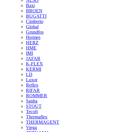
ALSO
Baxi
BROEN
BUGATTI
Cimberio
Global
Grundfos
Hermes
HERZ
HME
IMI
JAFAR
K-FLEX
KERMI
LD
Luxor
Reflex
RIFAR
ROMMER
Sanha
STOUT
Tecofi
Thermaflex
THERMAGENT
Viega