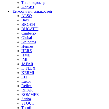
Тепловодомер
Формат
Емкости для жидкостей
ALSO
Baxi
BROEN
BUGATTI
Cimberio
Global
Grundfos
Hermes
HERZ
HME
IMI
JAFAR
K-FLEX
KERMI
LD
Luxor
Reflex
RIFAR
ROMMER
Sanha
STOUT
Tecofi