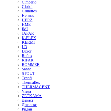
Cimberio
Global
Grundfos
Hermes
HERZ
HME
IMI
JAFAR
K-FLEX
KERMI
LD
Luxor
Reflex
RIFAR
ROMMER
Sanha
STOUT
Tecofi
Thermaflex
THERMAGENT
Viega
ZETKAMA
Декаст
Джилекс
Ридан