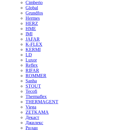
Cimberio
Global
Grundfos
Hermes
HERZ
HME
IMI
JAFAR
K-FLEX
KERMI
LD
Luxor
Reflex
RIFAR
ROMMER
Sanha
STOUT
Tecofi
Thermaflex
THERMAGENT
Viega
ZETKAMA
Декаст
Джилекс
Ридан