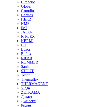
Cimberio
Global
Grundfos
Hermes
HERZ
HME
IMI
JAFAR
K-FLEX
KERMI
LD
Luxor
Reflex
RIFAR
ROMMER
Sanha
STOUT
Tecofi
Thermaflex
THERMAGENT
Viega
ZETKAMA
Декаст
Джилекс
Ридан