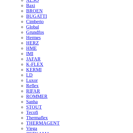
ALSO
Baxi
BROEN
BUGATTI
Cimberio
Global
Grundfos
Hermes
HERZ
HME
IMI
JAFAR
K-FLEX
KERMI
LD
Luxor
Reflex
RIFAR
ROMMER
Sanha
STOUT
Tecofi
Thermaflex
THERMAGENT
Viega