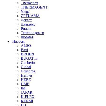
Thermaflex
THERMAGENT
Viega
ZETKAMA
Декаст
Джилекс
Ридан
Тепловодомер
Формат
Насосы
ALSO
Baxi
BROEN
BUGATTI
Cimberio
Global
Grundfos
Hermes
HERZ
HME
IMI
JAFAR
K-FLEX
KERMI
LD