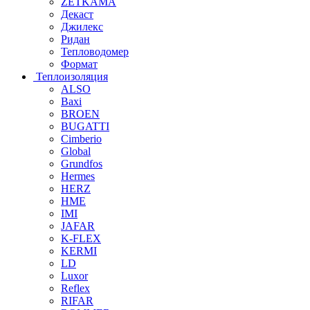
ZETKAMA
Декаст
Джилекс
Ридан
Тепловодомер
Формат
Теплоизоляция
ALSO
Baxi
BROEN
BUGATTI
Cimberio
Global
Grundfos
Hermes
HERZ
HME
IMI
JAFAR
K-FLEX
KERMI
LD
Luxor
Reflex
RIFAR