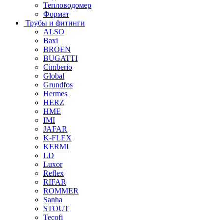
Тепловодомер
Формат
Трубы и фитинги
ALSO
Baxi
BROEN
BUGATTI
Cimberio
Global
Grundfos
Hermes
HERZ
HME
IMI
JAFAR
K-FLEX
KERMI
LD
Luxor
Reflex
RIFAR
ROMMER
Sanha
STOUT
Tecofi