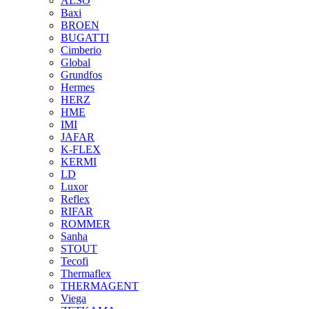
ALSO
Baxi
BROEN
BUGATTI
Cimberio
Global
Grundfos
Hermes
HERZ
HME
IMI
JAFAR
K-FLEX
KERMI
LD
Luxor
Reflex
RIFAR
ROMMER
Sanha
STOUT
Tecofi
Thermaflex
THERMAGENT
Viega