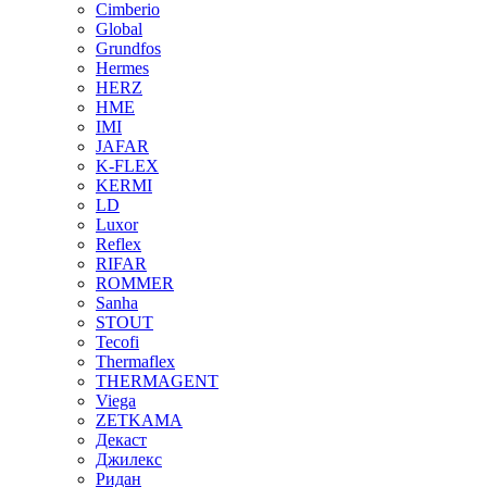
Cimberio
Global
Grundfos
Hermes
HERZ
HME
IMI
JAFAR
K-FLEX
KERMI
LD
Luxor
Reflex
RIFAR
ROMMER
Sanha
STOUT
Tecofi
Thermaflex
THERMAGENT
Viega
ZETKAMA
Декаст
Джилекс
Ридан