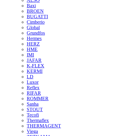
ALSO
Baxi
BROEN
BUGATTI
Cimberio
Global
Grundfos
Hermes
HERZ
HME
IMI
JAFAR
K-FLEX
KERMI
LD
Luxor
Reflex
RIFAR
ROMMER
Sanha
STOUT
Tecofi
Thermaflex
THERMAGENT
Viega