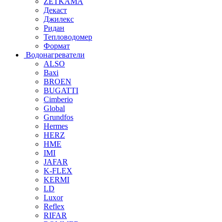
ZETKAMA
Декаст
Джилекс
Ридан
Тепловодомер
Формат
Водонагреватели
ALSO
Baxi
BROEN
BUGATTI
Cimberio
Global
Grundfos
Hermes
HERZ
HME
IMI
JAFAR
K-FLEX
KERMI
LD
Luxor
Reflex
RIFAR