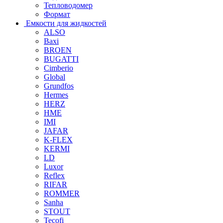
Тепловодомер
Формат
Емкости для жидкостей
ALSO
Baxi
BROEN
BUGATTI
Cimberio
Global
Grundfos
Hermes
HERZ
HME
IMI
JAFAR
K-FLEX
KERMI
LD
Luxor
Reflex
RIFAR
ROMMER
Sanha
STOUT
Tecofi