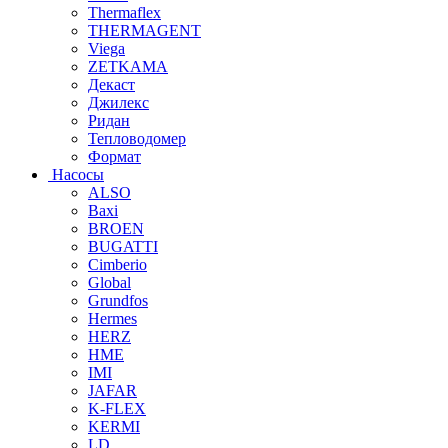
Thermaflex
THERMAGENT
Viega
ZETKAMA
Декаст
Джилекс
Ридан
Тепловодомер
Формат
Насосы
ALSO
Baxi
BROEN
BUGATTI
Cimberio
Global
Grundfos
Hermes
HERZ
HME
IMI
JAFAR
K-FLEX
KERMI
LD