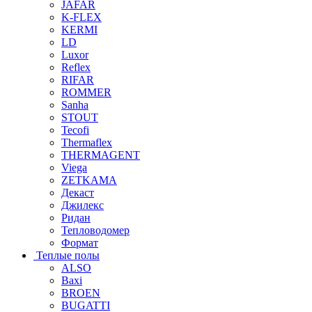
JAFAR
K-FLEX
KERMI
LD
Luxor
Reflex
RIFAR
ROMMER
Sanha
STOUT
Tecofi
Thermaflex
THERMAGENT
Viega
ZETKAMA
Декаст
Джилекс
Ридан
Тепловодомер
Формат
Теплые полы
ALSO
Baxi
BROEN
BUGATTI