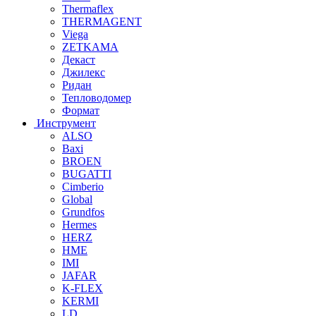
Thermaflex
THERMAGENT
Viega
ZETKAMA
Декаст
Джилекс
Ридан
Тепловодомер
Формат
Инструмент
ALSO
Baxi
BROEN
BUGATTI
Cimberio
Global
Grundfos
Hermes
HERZ
HME
IMI
JAFAR
K-FLEX
KERMI
LD