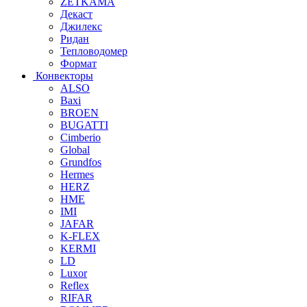
ZETKAMA
Декаст
Джилекс
Ридан
Тепловодомер
Формат
Конвекторы
ALSO
Baxi
BROEN
BUGATTI
Cimberio
Global
Grundfos
Hermes
HERZ
HME
IMI
JAFAR
K-FLEX
KERMI
LD
Luxor
Reflex
RIFAR