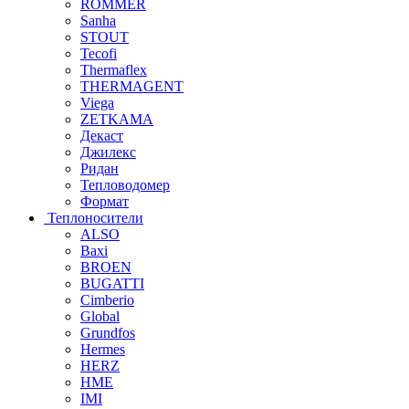
ROMMER
Sanha
STOUT
Tecofi
Thermaflex
THERMAGENT
Viega
ZETKAMA
Декаст
Джилекс
Ридан
Тепловодомер
Формат
Теплоносители
ALSO
Baxi
BROEN
BUGATTI
Cimberio
Global
Grundfos
Hermes
HERZ
HME
IMI