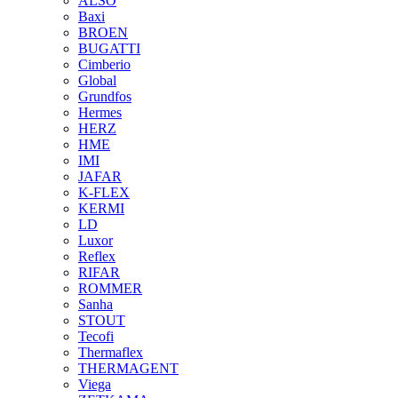
ALSO
Baxi
BROEN
BUGATTI
Cimberio
Global
Grundfos
Hermes
HERZ
HME
IMI
JAFAR
K-FLEX
KERMI
LD
Luxor
Reflex
RIFAR
ROMMER
Sanha
STOUT
Tecofi
Thermaflex
THERMAGENT
Viega