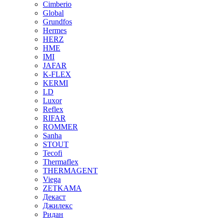
Cimberio
Global
Grundfos
Hermes
HERZ
HME
IMI
JAFAR
K-FLEX
KERMI
LD
Luxor
Reflex
RIFAR
ROMMER
Sanha
STOUT
Tecofi
Thermaflex
THERMAGENT
Viega
ZETKAMA
Декаст
Джилекс
Ридан