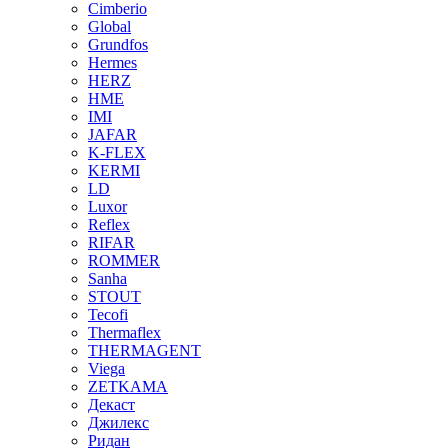
Cimberio
Global
Grundfos
Hermes
HERZ
HME
IMI
JAFAR
K-FLEX
KERMI
LD
Luxor
Reflex
RIFAR
ROMMER
Sanha
STOUT
Tecofi
Thermaflex
THERMAGENT
Viega
ZETKAMA
Декаст
Джилекс
Ридан