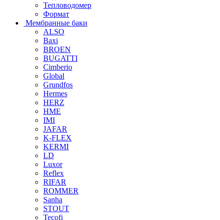
Тепловодомер
Формат
Мембранные баки
ALSO
Baxi
BROEN
BUGATTI
Cimberio
Global
Grundfos
Hermes
HERZ
HME
IMI
JAFAR
K-FLEX
KERMI
LD
Luxor
Reflex
RIFAR
ROMMER
Sanha
STOUT
Tecofi