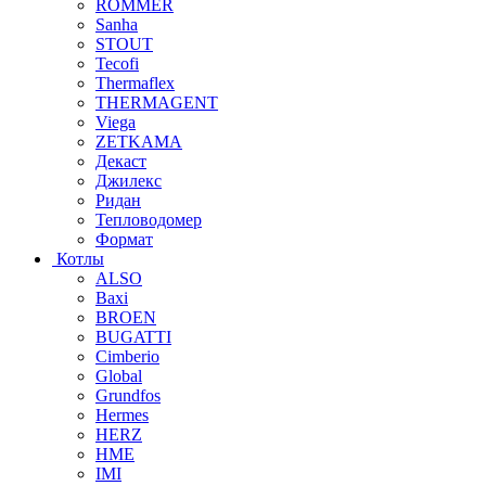
ROMMER
Sanha
STOUT
Tecofi
Thermaflex
THERMAGENT
Viega
ZETKAMA
Декаст
Джилекс
Ридан
Тепловодомер
Формат
Котлы
ALSO
Baxi
BROEN
BUGATTI
Cimberio
Global
Grundfos
Hermes
HERZ
HME
IMI