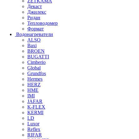
ZETKAMA
Декаст
Джилекс
Ридан
Тепловодомер
Формат
Водонагреватели
ALSO
Baxi
BROEN
BUGATTI
Cimberio
Global
Grundfos
Hermes
HERZ
HME
IMI
JAFAR
K-FLEX
KERMI
LD
Luxor
Reflex
RIFAR