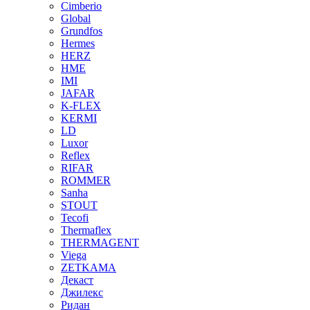
Cimberio
Global
Grundfos
Hermes
HERZ
HME
IMI
JAFAR
K-FLEX
KERMI
LD
Luxor
Reflex
RIFAR
ROMMER
Sanha
STOUT
Tecofi
Thermaflex
THERMAGENT
Viega
ZETKAMA
Декаст
Джилекс
Ридан