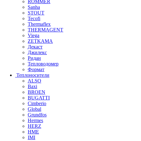
ROMMER
Sanha
STOUT
Tecofi
Thermaflex
THERMAGENT
Viega
ZETKAMA
Декаст
Джилекс
Ридан
Тепловодомер
Формат
Теплоносители
ALSO
Baxi
BROEN
BUGATTI
Cimberio
Global
Grundfos
Hermes
HERZ
HME
IMI