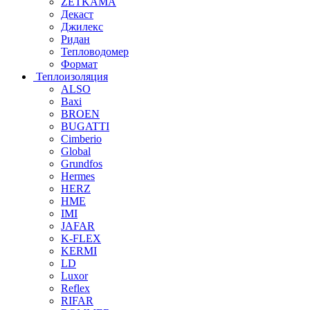
ZETKAMA
Декаст
Джилекс
Ридан
Тепловодомер
Формат
Теплоизоляция
ALSO
Baxi
BROEN
BUGATTI
Cimberio
Global
Grundfos
Hermes
HERZ
HME
IMI
JAFAR
K-FLEX
KERMI
LD
Luxor
Reflex
RIFAR