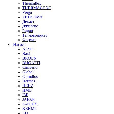
Thermaflex
THERMAGENT
Viega
ZETKAMA
Декаст
Джилекс
Ридан
Тепловодомер
Формат
Насосы
ALSO
Baxi
BROEN
BUGATTI
Cimberio
Global
Grundfos
Hermes
HERZ
HME
IMI
JAFAR
K-FLEX
KERMI
LD