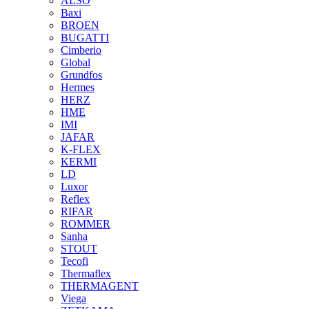
ALSO
Baxi
BROEN
BUGATTI
Cimberio
Global
Grundfos
Hermes
HERZ
HME
IMI
JAFAR
K-FLEX
KERMI
LD
Luxor
Reflex
RIFAR
ROMMER
Sanha
STOUT
Tecofi
Thermaflex
THERMAGENT
Viega