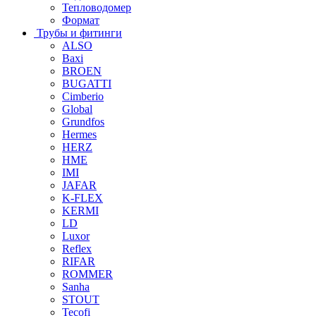
Тепловодомер
Формат
Трубы и фитинги
ALSO
Baxi
BROEN
BUGATTI
Cimberio
Global
Grundfos
Hermes
HERZ
HME
IMI
JAFAR
K-FLEX
KERMI
LD
Luxor
Reflex
RIFAR
ROMMER
Sanha
STOUT
Tecofi