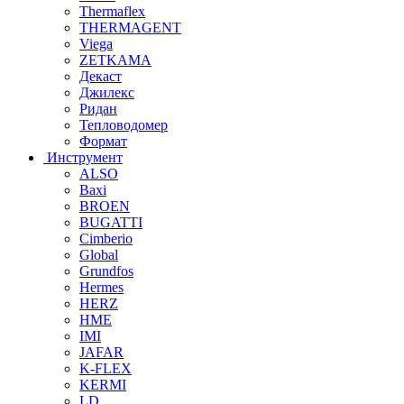
Thermaflex
THERMAGENT
Viega
ZETKAMA
Декаст
Джилекс
Ридан
Тепловодомер
Формат
Инструмент
ALSO
Baxi
BROEN
BUGATTI
Cimberio
Global
Grundfos
Hermes
HERZ
HME
IMI
JAFAR
K-FLEX
KERMI
LD