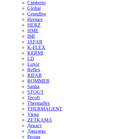
Cimberio
Global
Grundfos
Hermes
HERZ
HME
IMI
JAFAR
K-FLEX
KERMI
LD
Luxor
Reflex
RIFAR
ROMMER
Sanha
STOUT
Tecofi
Thermaflex
THERMAGENT
Viega
ZETKAMA
Декаст
Джилекс
Ридан