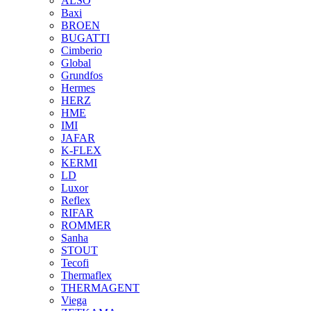
ALSO
Baxi
BROEN
BUGATTI
Cimberio
Global
Grundfos
Hermes
HERZ
HME
IMI
JAFAR
K-FLEX
KERMI
LD
Luxor
Reflex
RIFAR
ROMMER
Sanha
STOUT
Tecofi
Thermaflex
THERMAGENT
Viega