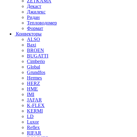
ZETKAMA
Декаст
Джилекс
Ридан
Тепловодомер
Формат
Конвекторы
ALSO
Baxi
BROEN
BUGATTI
Cimberio
Global
Grundfos
Hermes
HERZ
HME
IMI
JAFAR
K-FLEX
KERMI
LD
Luxor
Reflex
RIFAR