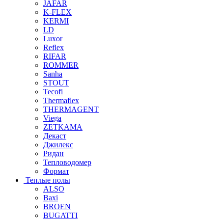
JAFAR
K-FLEX
KERMI
LD
Luxor
Reflex
RIFAR
ROMMER
Sanha
STOUT
Tecofi
Thermaflex
THERMAGENT
Viega
ZETKAMA
Декаст
Джилекс
Ридан
Тепловодомер
Формат
Теплые полы
ALSO
Baxi
BROEN
BUGATTI