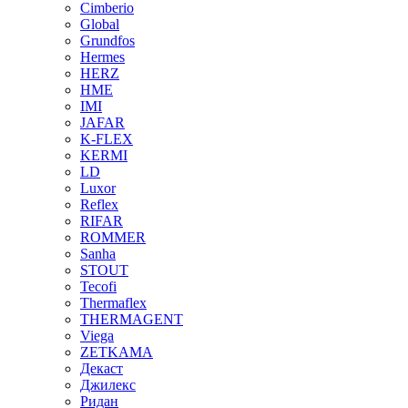
Cimberio
Global
Grundfos
Hermes
HERZ
HME
IMI
JAFAR
K-FLEX
KERMI
LD
Luxor
Reflex
RIFAR
ROMMER
Sanha
STOUT
Tecofi
Thermaflex
THERMAGENT
Viega
ZETKAMA
Декаст
Джилекс
Ридан