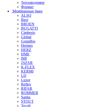
Тепловодомер
Формат
Мембранные баки
ALSO
Baxi
BROEN
BUGATTI
Cimberio
Global
Grundfos
Hermes
HERZ
HME
IMI
JAFAR
K-FLEX
KERMI
LD
Luxor
Reflex
RIFAR
ROMMER
Sanha
STOUT
Tecofi