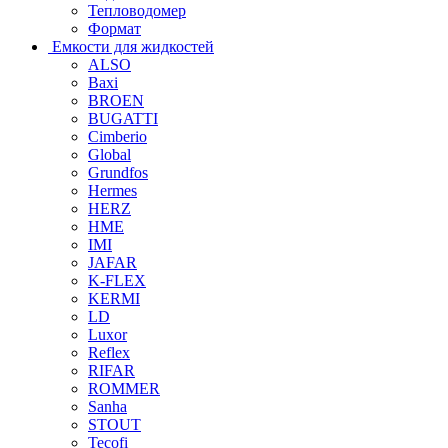
Тепловодомер
Формат
Емкости для жидкостей
ALSO
Baxi
BROEN
BUGATTI
Cimberio
Global
Grundfos
Hermes
HERZ
HME
IMI
JAFAR
K-FLEX
KERMI
LD
Luxor
Reflex
RIFAR
ROMMER
Sanha
STOUT
Tecofi