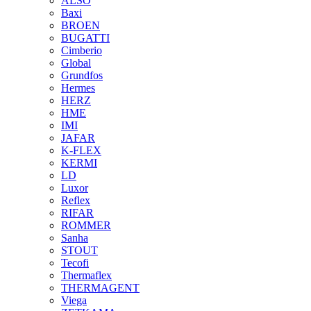
ALSO
Baxi
BROEN
BUGATTI
Cimberio
Global
Grundfos
Hermes
HERZ
HME
IMI
JAFAR
K-FLEX
KERMI
LD
Luxor
Reflex
RIFAR
ROMMER
Sanha
STOUT
Tecofi
Thermaflex
THERMAGENT
Viega