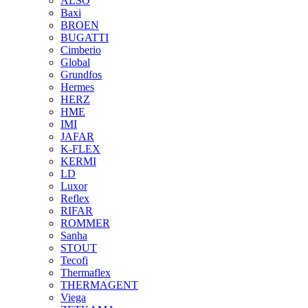
ALSO
Baxi
BROEN
BUGATTI
Cimberio
Global
Grundfos
Hermes
HERZ
HME
IMI
JAFAR
K-FLEX
KERMI
LD
Luxor
Reflex
RIFAR
ROMMER
Sanha
STOUT
Tecofi
Thermaflex
THERMAGENT
Viega