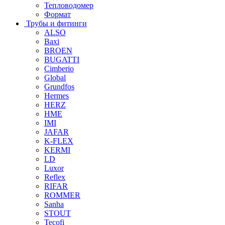
Тепловодомер
Формат
Трубы и фитинги
ALSO
Baxi
BROEN
BUGATTI
Cimberio
Global
Grundfos
Hermes
HERZ
HME
IMI
JAFAR
K-FLEX
KERMI
LD
Luxor
Reflex
RIFAR
ROMMER
Sanha
STOUT
Tecofi