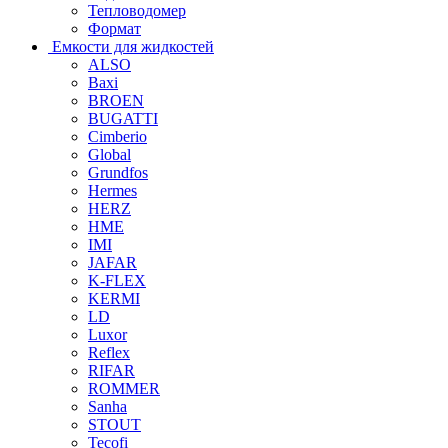
Тепловодомер
Формат
Емкости для жидкостей
ALSO
Baxi
BROEN
BUGATTI
Cimberio
Global
Grundfos
Hermes
HERZ
HME
IMI
JAFAR
K-FLEX
KERMI
LD
Luxor
Reflex
RIFAR
ROMMER
Sanha
STOUT
Tecofi