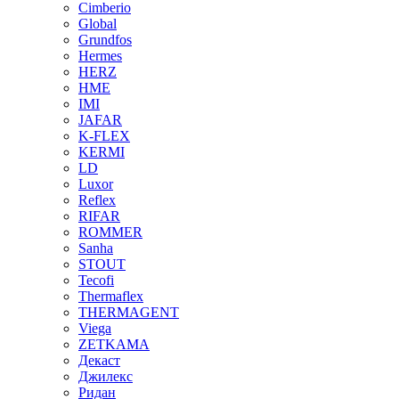
Cimberio
Global
Grundfos
Hermes
HERZ
HME
IMI
JAFAR
K-FLEX
KERMI
LD
Luxor
Reflex
RIFAR
ROMMER
Sanha
STOUT
Tecofi
Thermaflex
THERMAGENT
Viega
ZETKAMA
Декаст
Джилекс
Ридан