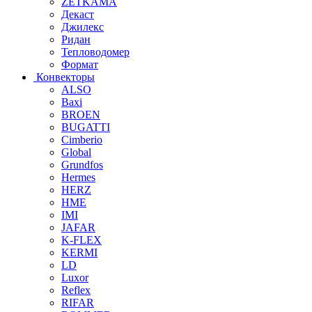
ZETKAMA
Декаст
Джилекс
Ридан
Тепловодомер
Формат
Конвекторы
ALSO
Baxi
BROEN
BUGATTI
Cimberio
Global
Grundfos
Hermes
HERZ
HME
IMI
JAFAR
K-FLEX
KERMI
LD
Luxor
Reflex
RIFAR