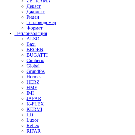
ZETKAMA
Декаст
Джилекс
Ридан
Тепловодомер
Формат
Теплоизоляция
ALSO
Baxi
BROEN
BUGATTI
Cimberio
Global
Grundfos
Hermes
HERZ
HME
IMI
JAFAR
K-FLEX
KERMI
LD
Luxor
Reflex
RIFAR