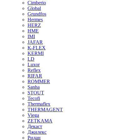
Cimberio
Global
Grundfos
Hermes
HERZ
HME
IMI
JAFAR
K-FLEX
KERMI
LD
Luxor
Reflex
RIFAR
ROMMER
Sanha
STOUT
Tecofi
Thermaflex
THERMAGENT
Viega
ZETKAMA
Декаст
Джилекс
Ридан