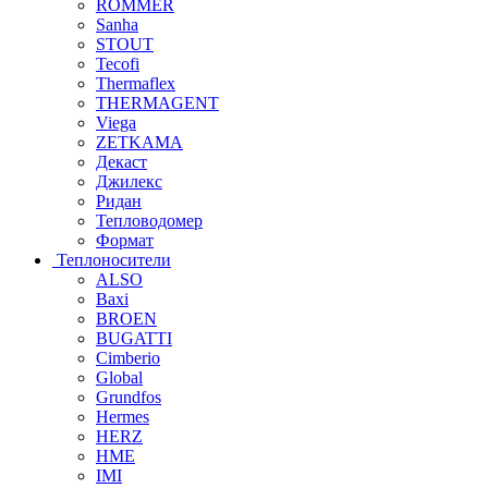
ROMMER
Sanha
STOUT
Tecofi
Thermaflex
THERMAGENT
Viega
ZETKAMA
Декаст
Джилекс
Ридан
Тепловодомер
Формат
Теплоносители
ALSO
Baxi
BROEN
BUGATTI
Cimberio
Global
Grundfos
Hermes
HERZ
HME
IMI