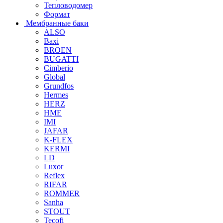
Тепловодомер
Формат
Мембранные баки
ALSO
Baxi
BROEN
BUGATTI
Cimberio
Global
Grundfos
Hermes
HERZ
HME
IMI
JAFAR
K-FLEX
KERMI
LD
Luxor
Reflex
RIFAR
ROMMER
Sanha
STOUT
Tecofi