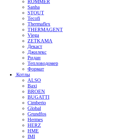
ROMMER
Sanha
STOUT
Tecofi
Thermaflex
THERMAGENT
Viega
ZETKAMA
Декаст
Джилекс
Ридан
Тепловодомер
Формат
Котлы
ALSO
Baxi
BROEN
BUGATTI
Cimberio
Global
Grundfos
Hermes
HERZ
HME
IMI