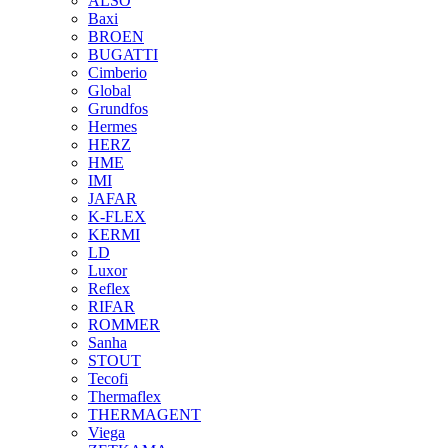
ALSO
Baxi
BROEN
BUGATTI
Cimberio
Global
Grundfos
Hermes
HERZ
HME
IMI
JAFAR
K-FLEX
KERMI
LD
Luxor
Reflex
RIFAR
ROMMER
Sanha
STOUT
Tecofi
Thermaflex
THERMAGENT
Viega