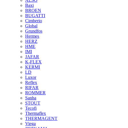
ALSO
Baxi
BROEN
BUGATTI
Cimberio
Global
Grundfos
Hermes
HERZ
HME
IMI
JAFAR
K-FLEX
KERMI
LD
Luxor
Reflex
RIFAR
ROMMER
Sanha
STOUT
Tecofi
Thermaflex
THERMAGENT
Viega