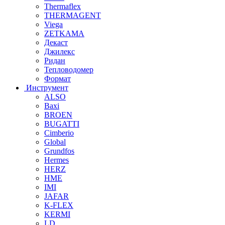
Thermaflex
THERMAGENT
Viega
ZETKAMA
Декаст
Джилекс
Ридан
Тепловодомер
Формат
Инструмент
ALSO
Baxi
BROEN
BUGATTI
Cimberio
Global
Grundfos
Hermes
HERZ
HME
IMI
JAFAR
K-FLEX
KERMI
LD