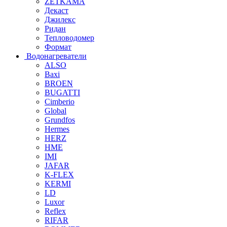
ZETKAMA
Декаст
Джилекс
Ридан
Тепловодомер
Формат
Водонагреватели
ALSO
Baxi
BROEN
BUGATTI
Cimberio
Global
Grundfos
Hermes
HERZ
HME
IMI
JAFAR
K-FLEX
KERMI
LD
Luxor
Reflex
RIFAR