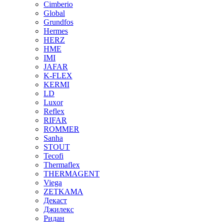
Cimberio
Global
Grundfos
Hermes
HERZ
HME
IMI
JAFAR
K-FLEX
KERMI
LD
Luxor
Reflex
RIFAR
ROMMER
Sanha
STOUT
Tecofi
Thermaflex
THERMAGENT
Viega
ZETKAMA
Декаст
Джилекс
Ридан