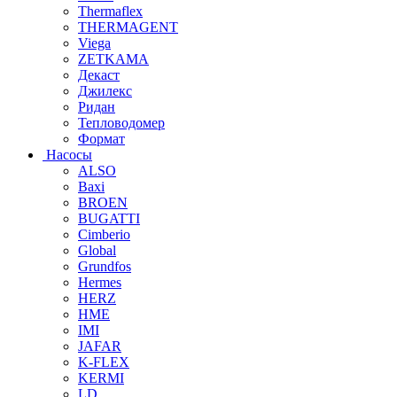
Thermaflex
THERMAGENT
Viega
ZETKAMA
Декаст
Джилекс
Ридан
Тепловодомер
Формат
Насосы
ALSO
Baxi
BROEN
BUGATTI
Cimberio
Global
Grundfos
Hermes
HERZ
HME
IMI
JAFAR
K-FLEX
KERMI
LD