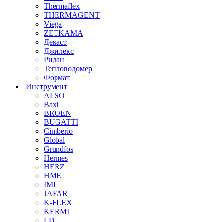
Thermaflex
THERMAGENT
Viega
ZETKAMA
Декаст
Джилекс
Ридан
Тепловодомер
Формат
Инструмент
ALSO
Baxi
BROEN
BUGATTI
Cimberio
Global
Grundfos
Hermes
HERZ
HME
IMI
JAFAR
K-FLEX
KERMI
LD