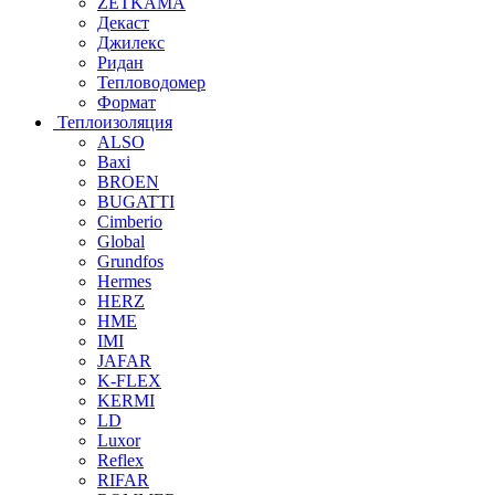
ZETKAMA
Декаст
Джилекс
Ридан
Тепловодомер
Формат
Теплоизоляция
ALSO
Baxi
BROEN
BUGATTI
Cimberio
Global
Grundfos
Hermes
HERZ
HME
IMI
JAFAR
K-FLEX
KERMI
LD
Luxor
Reflex
RIFAR