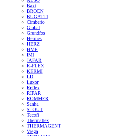
ALSO
Baxi
BROEN
BUGATTI
Cimberio
Global
Grundfos
Hermes
HERZ
HME
IMI
JAFAR
K-FLEX
KERMI
LD
Luxor
Reflex
RIFAR
ROMMER
Sanha
STOUT
Tecofi
Thermaflex
THERMAGENT
Viega