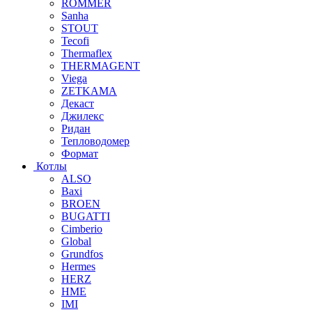
ROMMER
Sanha
STOUT
Tecofi
Thermaflex
THERMAGENT
Viega
ZETKAMA
Декаст
Джилекс
Ридан
Тепловодомер
Формат
Котлы
ALSO
Baxi
BROEN
BUGATTI
Cimberio
Global
Grundfos
Hermes
HERZ
HME
IMI