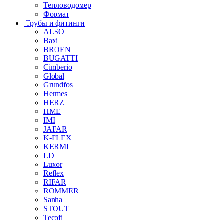
Тепловодомер
Формат
Трубы и фитинги
ALSO
Baxi
BROEN
BUGATTI
Cimberio
Global
Grundfos
Hermes
HERZ
HME
IMI
JAFAR
K-FLEX
KERMI
LD
Luxor
Reflex
RIFAR
ROMMER
Sanha
STOUT
Tecofi