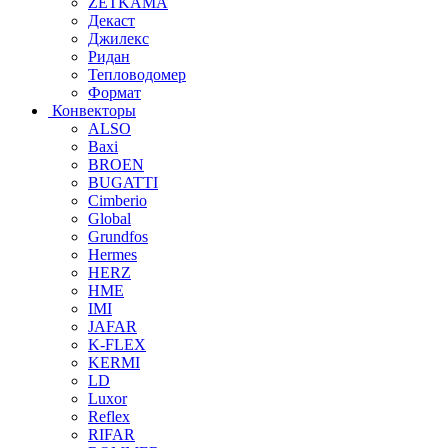
ZETKAMA
Декаст
Джилекс
Ридан
Тепловодомер
Формат
Конвекторы
ALSO
Baxi
BROEN
BUGATTI
Cimberio
Global
Grundfos
Hermes
HERZ
HME
IMI
JAFAR
K-FLEX
KERMI
LD
Luxor
Reflex
RIFAR