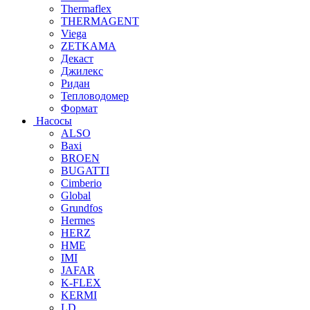
Thermaflex
THERMAGENT
Viega
ZETKAMA
Декаст
Джилекс
Ридан
Тепловодомер
Формат
Насосы
ALSO
Baxi
BROEN
BUGATTI
Cimberio
Global
Grundfos
Hermes
HERZ
HME
IMI
JAFAR
K-FLEX
KERMI
LD