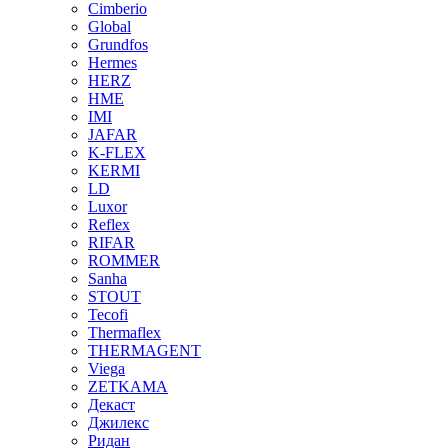
Cimberio
Global
Grundfos
Hermes
HERZ
HME
IMI
JAFAR
K-FLEX
KERMI
LD
Luxor
Reflex
RIFAR
ROMMER
Sanha
STOUT
Tecofi
Thermaflex
THERMAGENT
Viega
ZETKAMA
Декаст
Джилекс
Ридан