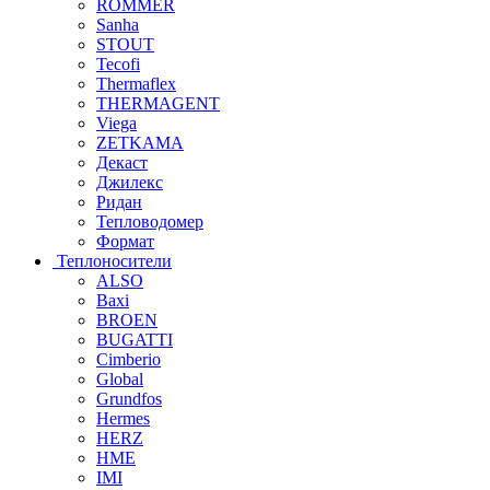
ROMMER
Sanha
STOUT
Tecofi
Thermaflex
THERMAGENT
Viega
ZETKAMA
Декаст
Джилекс
Ридан
Тепловодомер
Формат
Теплоносители
ALSO
Baxi
BROEN
BUGATTI
Cimberio
Global
Grundfos
Hermes
HERZ
HME
IMI