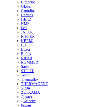
Cimberio
Global
Grundfos
Hermes
HERZ
HME
IMI
JAFAR
K-FLEX
KERMI
LD
Luxor
Reflex
RIFAR
ROMMER
Sanha
STOUT
Tecofi
Thermaflex
THERMAGENT
Viega
ZETKAMA
Декаст
Джилекс
Ридан