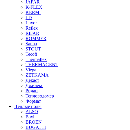
JAFAR
K-FLEX
KERMI
LD
Luxor
Reflex
RIFAR
ROMMER
Sanha
STOUT
Tecofi
Thermaflex
THERMAGENT
Viega
ZETKAMA
Декаст
Джилекс
Ридан
Тепловодомер
Формат
Теплые полы
ALSO
Baxi
BROEN
BUGATTI