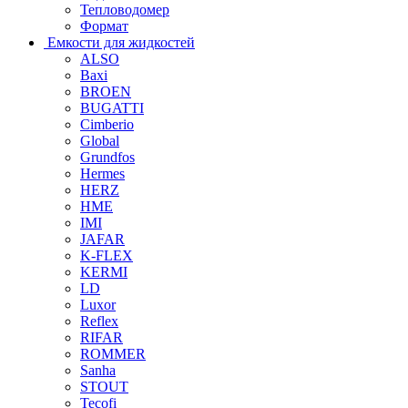
Тепловодомер
Формат
Емкости для жидкостей
ALSO
Baxi
BROEN
BUGATTI
Cimberio
Global
Grundfos
Hermes
HERZ
HME
IMI
JAFAR
K-FLEX
KERMI
LD
Luxor
Reflex
RIFAR
ROMMER
Sanha
STOUT
Tecofi