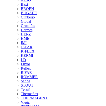
ALSO
Baxi
BROEN
BUGATTI
Cimberio
Global
Grundfos
Hermes
HERZ
HME
IMI
JAFAR
K-FLEX
KERMI
LD
Luxor
Reflex
RIFAR
ROMMER
Sanha
STOUT
Tecofi
Thermaflex
THERMAGENT
Viega