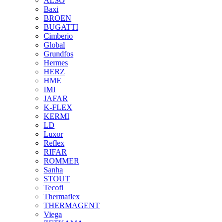
ALSO
Baxi
BROEN
BUGATTI
Cimberio
Global
Grundfos
Hermes
HERZ
HME
IMI
JAFAR
K-FLEX
KERMI
LD
Luxor
Reflex
RIFAR
ROMMER
Sanha
STOUT
Tecofi
Thermaflex
THERMAGENT
Viega