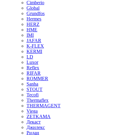
Cimberio
Global
Grundfos
Hermes
HERZ
HME
IMI
JAFAR
K-FLEX
KERMI
LD
Luxor
Reflex
RIFAR
ROMMER
Sanha
STOUT
Tecofi
Thermaflex
THERMAGENT
Viega
ZETKAMA
Декаст
Джилекс
Ридан