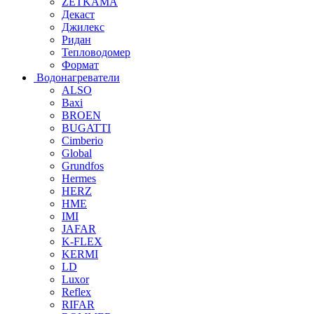
ZETKAMA
Декаст
Джилекс
Ридан
Тепловодомер
Формат
Водонагреватели
ALSO
Baxi
BROEN
BUGATTI
Cimberio
Global
Grundfos
Hermes
HERZ
HME
IMI
JAFAR
K-FLEX
KERMI
LD
Luxor
Reflex
RIFAR