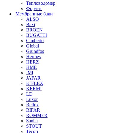
Тепловодомер
Формат
Мембранные баки
ALSO
Baxi
BROEN
BUGATTI
Cimberio
Global
Grundfos
Hermes
HERZ
HME
IMI
JAFAR
K-FLEX
KERMI
LD
Luxor
Reflex
RIFAR
ROMMER
Sanha
STOUT
Tecofi