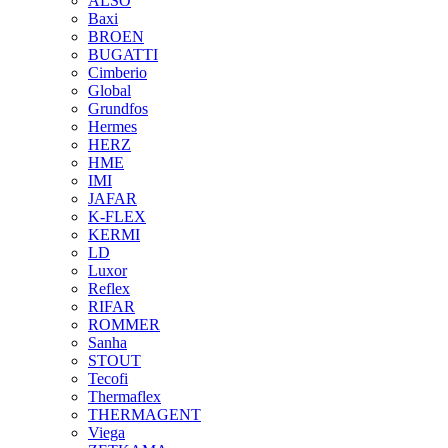
ALSO
Baxi
BROEN
BUGATTI
Cimberio
Global
Grundfos
Hermes
HERZ
HME
IMI
JAFAR
K-FLEX
KERMI
LD
Luxor
Reflex
RIFAR
ROMMER
Sanha
STOUT
Tecofi
Thermaflex
THERMAGENT
Viega