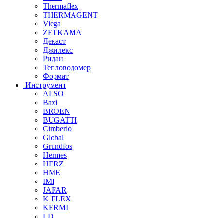
Thermaflex
THERMAGENT
Viega
ZETKAMA
Декаст
Джилекс
Ридан
Тепловодомер
Формат
Инструмент
ALSO
Baxi
BROEN
BUGATTI
Cimberio
Global
Grundfos
Hermes
HERZ
HME
IMI
JAFAR
K-FLEX
KERMI
LD