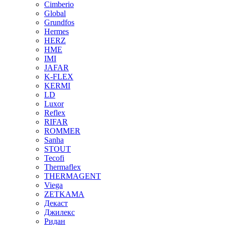
Cimberio
Global
Grundfos
Hermes
HERZ
HME
IMI
JAFAR
K-FLEX
KERMI
LD
Luxor
Reflex
RIFAR
ROMMER
Sanha
STOUT
Tecofi
Thermaflex
THERMAGENT
Viega
ZETKAMA
Декаст
Джилекс
Ридан