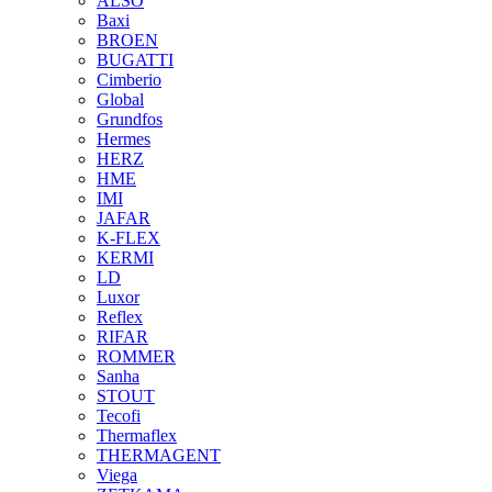
ALSO
Baxi
BROEN
BUGATTI
Cimberio
Global
Grundfos
Hermes
HERZ
HME
IMI
JAFAR
K-FLEX
KERMI
LD
Luxor
Reflex
RIFAR
ROMMER
Sanha
STOUT
Tecofi
Thermaflex
THERMAGENT
Viega