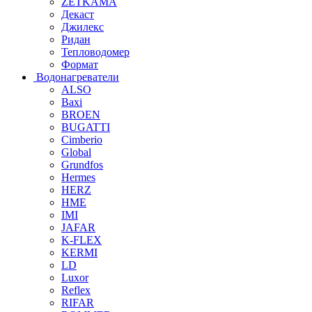
ZETKAMA
Декаст
Джилекс
Ридан
Тепловодомер
Формат
Водонагреватели
ALSO
Baxi
BROEN
BUGATTI
Cimberio
Global
Grundfos
Hermes
HERZ
HME
IMI
JAFAR
K-FLEX
KERMI
LD
Luxor
Reflex
RIFAR