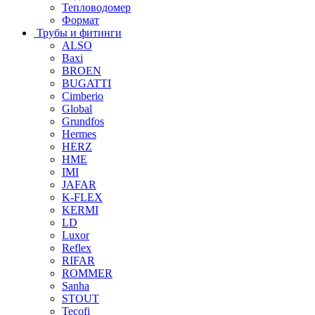
Тепловодомер
Формат
Трубы и фитинги
ALSO
Baxi
BROEN
BUGATTI
Cimberio
Global
Grundfos
Hermes
HERZ
HME
IMI
JAFAR
K-FLEX
KERMI
LD
Luxor
Reflex
RIFAR
ROMMER
Sanha
STOUT
Tecofi