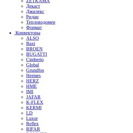
ZETKAMA
Декаст
Джилекс
Ридан
Тепловодомер
Формат
Конвекторы
ALSO
Baxi
BROEN
BUGATTI
Cimberio
Global
Grundfos
Hermes
HERZ
HME
IMI
JAFAR
K-FLEX
KERMI
LD
Luxor
Reflex
RIFAR