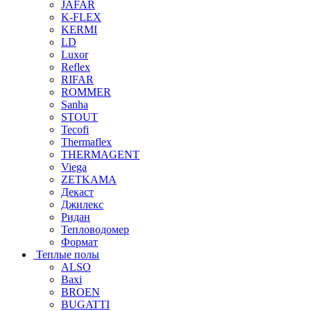
JAFAR
K-FLEX
KERMI
LD
Luxor
Reflex
RIFAR
ROMMER
Sanha
STOUT
Tecofi
Thermaflex
THERMAGENT
Viega
ZETKAMA
Декаст
Джилекс
Ридан
Тепловодомер
Формат
Теплые полы
ALSO
Baxi
BROEN
BUGATTI