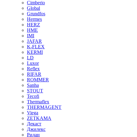
Cimberio
Global
Grundfos
Hermes
HERZ
HME
IMI
JAFAR
K-FLEX
KERMI
LD
Luxor
Reflex
RIFAR
ROMMER
Sanha
STOUT
Tecofi
Thermaflex
THERMAGENT
Viega
ZETKAMA
Декаст
Джилекс
Ридан