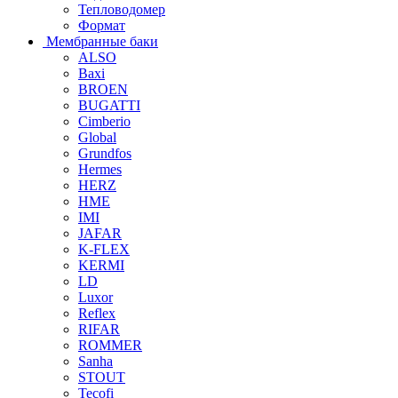
Тепловодомер
Формат
Мембранные баки
ALSO
Baxi
BROEN
BUGATTI
Cimberio
Global
Grundfos
Hermes
HERZ
HME
IMI
JAFAR
K-FLEX
KERMI
LD
Luxor
Reflex
RIFAR
ROMMER
Sanha
STOUT
Tecofi