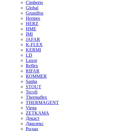
Cimberio
Global
Grundfos
Hermes
HERZ
HME
IMI
JAFAR
K-FLEX
KERMI
LD
Luxor
Reflex
RIFAR
ROMMER
Sanha
STOUT
Tecofi
Thermaflex
THERMAGENT
Viega
ZETKAMA
Декаст
Джилекс
Ридан