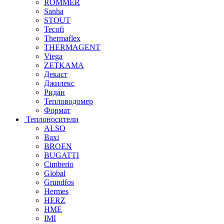
ROMMER
Sanha
STOUT
Tecofi
Thermaflex
THERMAGENT
Viega
ZETKAMA
Декаст
Джилекс
Ридан
Тепловодомер
Формат
Теплоносители
ALSO
Baxi
BROEN
BUGATTI
Cimberio
Global
Grundfos
Hermes
HERZ
HME
IMI