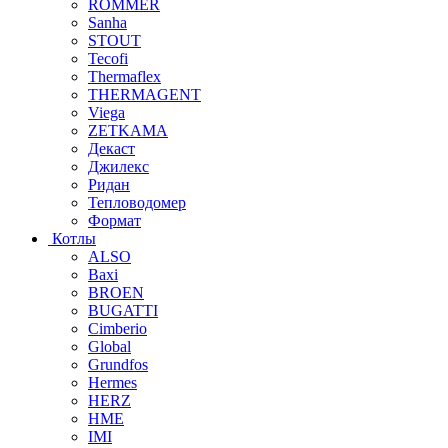
ROMMER
Sanha
STOUT
Tecofi
Thermaflex
THERMAGENT
Viega
ZETKAMA
Декаст
Джилекс
Ридан
Тепловодомер
Формат
Котлы
ALSO
Baxi
BROEN
BUGATTI
Cimberio
Global
Grundfos
Hermes
HERZ
HME
IMI