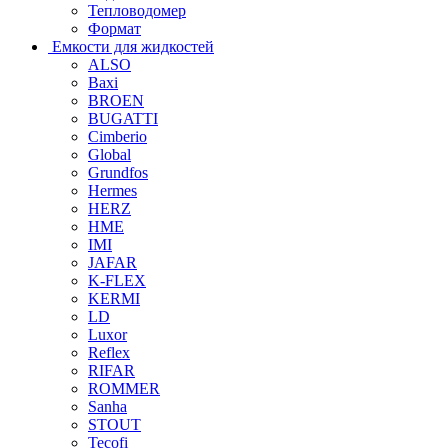
Тепловодомер
Формат
Емкости для жидкостей
ALSO
Baxi
BROEN
BUGATTI
Cimberio
Global
Grundfos
Hermes
HERZ
HME
IMI
JAFAR
K-FLEX
KERMI
LD
Luxor
Reflex
RIFAR
ROMMER
Sanha
STOUT
Tecofi