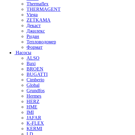
Thermaflex
THERMAGENT
Viega
ZETKAMA
Декаст
Джилекс
Ридан
Тепловодомер
Формат
Насосы
ALSO
Baxi
BROEN
BUGATTI
Cimberio
Global
Grundfos
Hermes
HERZ
HME
IMI
JAFAR
K-FLEX
KERMI
LD