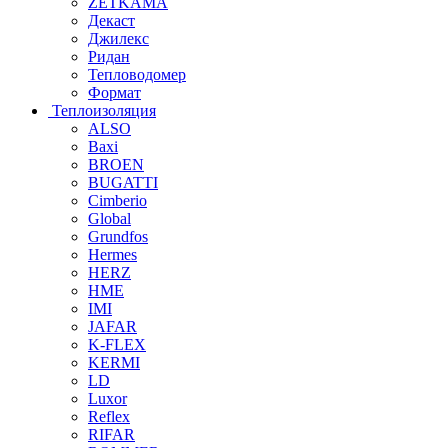
ZETKAMA
Декаст
Джилекс
Ридан
Тепловодомер
Формат
Теплоизоляция
ALSO
Baxi
BROEN
BUGATTI
Cimberio
Global
Grundfos
Hermes
HERZ
HME
IMI
JAFAR
K-FLEX
KERMI
LD
Luxor
Reflex
RIFAR