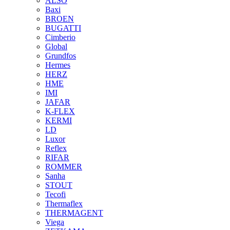
ALSO
Baxi
BROEN
BUGATTI
Cimberio
Global
Grundfos
Hermes
HERZ
HME
IMI
JAFAR
K-FLEX
KERMI
LD
Luxor
Reflex
RIFAR
ROMMER
Sanha
STOUT
Tecofi
Thermaflex
THERMAGENT
Viega