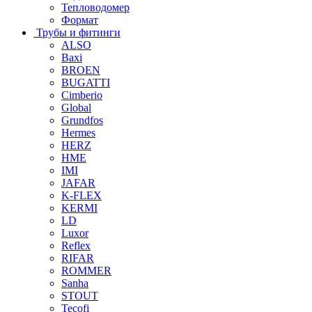
Тепловодомер
Формат
Трубы и фитинги
ALSO
Baxi
BROEN
BUGATTI
Cimberio
Global
Grundfos
Hermes
HERZ
HME
IMI
JAFAR
K-FLEX
KERMI
LD
Luxor
Reflex
RIFAR
ROMMER
Sanha
STOUT
Tecofi