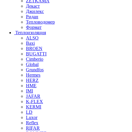
ZETKAMA
Декаст
Джилекс
Ридан
Тепловодомер
Формат
Теплоизоляция
ALSO
Baxi
BROEN
BUGATTI
Cimberio
Global
Grundfos
Hermes
HERZ
HME
IMI
JAFAR
K-FLEX
KERMI
LD
Luxor
Reflex
RIFAR