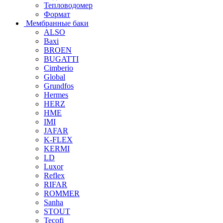
Тепловодомер
Формат
Мембранные баки
ALSO
Baxi
BROEN
BUGATTI
Cimberio
Global
Grundfos
Hermes
HERZ
HME
IMI
JAFAR
K-FLEX
KERMI
LD
Luxor
Reflex
RIFAR
ROMMER
Sanha
STOUT
Tecofi