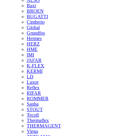
ALSO
Baxi
BROEN
BUGATTI
Cimberio
Global
Grundfos
Hermes
HERZ
HME
IMI
JAFAR
K-FLEX
KERMI
LD
Luxor
Reflex
RIFAR
ROMMER
Sanha
STOUT
Tecofi
Thermaflex
THERMAGENT
Viega