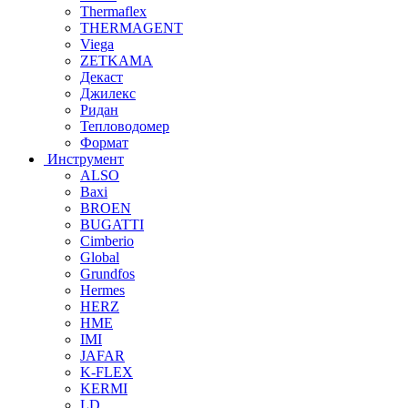
Thermaflex
THERMAGENT
Viega
ZETKAMA
Декаст
Джилекс
Ридан
Тепловодомер
Формат
Инструмент
ALSO
Baxi
BROEN
BUGATTI
Cimberio
Global
Grundfos
Hermes
HERZ
HME
IMI
JAFAR
K-FLEX
KERMI
LD