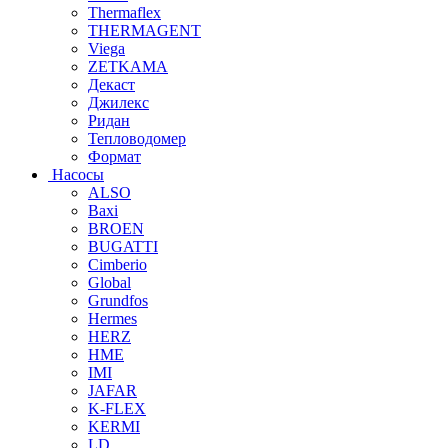
Thermaflex
THERMAGENT
Viega
ZETKAMA
Декаст
Джилекс
Ридан
Тепловодомер
Формат
Насосы
ALSO
Baxi
BROEN
BUGATTI
Cimberio
Global
Grundfos
Hermes
HERZ
HME
IMI
JAFAR
K-FLEX
KERMI
LD