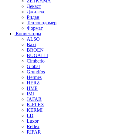
ZETKAMA
Декаст
Джилекс
Ридан
Тепловодомер
Формат
Конвекторы
ALSO
Baxi
BROEN
BUGATTI
Cimberio
Global
Grundfos
Hermes
HERZ
HME
IMI
JAFAR
K-FLEX
KERMI
LD
Luxor
Reflex
RIFAR