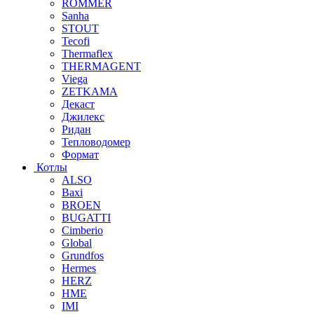
ROMMER
Sanha
STOUT
Tecofi
Thermaflex
THERMAGENT
Viega
ZETKAMA
Декаст
Джилекс
Ридан
Тепловодомер
Формат
Котлы
ALSO
Baxi
BROEN
BUGATTI
Cimberio
Global
Grundfos
Hermes
HERZ
HME
IMI