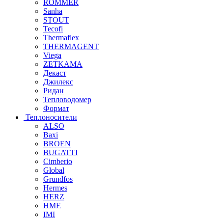
ROMMER
Sanha
STOUT
Tecofi
Thermaflex
THERMAGENT
Viega
ZETKAMA
Декаст
Джилекс
Ридан
Тепловодомер
Формат
Теплоносители
ALSO
Baxi
BROEN
BUGATTI
Cimberio
Global
Grundfos
Hermes
HERZ
HME
IMI