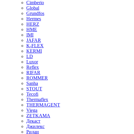
Cimberio
Global
Grundfos
Hermes
HERZ
HME
IMI
JAFAR
K-FLEX
KERMI
LD
Luxor
Reflex
RIFAR
ROMMER
Sanha
STOUT
Tecofi
Thermaflex
THERMAGENT
Viega
ZETKAMA
Декаст
Джилекс
Ридан