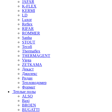
JAFAR
K-FLEX
KERMI
LD
Luxor
Reflex
RIFAR
ROMMER
Sanha
STOUT
Tecofi
Thermaflex
THERMAGENT
Viega
ZETKAMA
Декаст
Джилекс
Ридан
Тепловодомер
Формат
Теплые полы
ALSO
Baxi
BROEN
BUGATTI