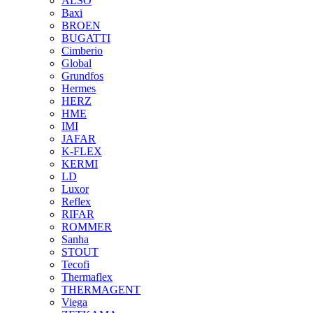
ALSO
Baxi
BROEN
BUGATTI
Cimberio
Global
Grundfos
Hermes
HERZ
HME
IMI
JAFAR
K-FLEX
KERMI
LD
Luxor
Reflex
RIFAR
ROMMER
Sanha
STOUT
Tecofi
Thermaflex
THERMAGENT
Viega