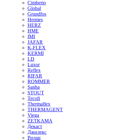
Cimberio
Global
Grundfos
Hermes
HERZ
HME
IMI
JAFAR
K-FLEX
KERMI
LD
Luxor
Reflex
RIFAR
ROMMER
Sanha
STOUT
Tecofi
Thermaflex
THERMAGENT
Viega
ZETKAMA
Декаст
Джилекс
Ридан