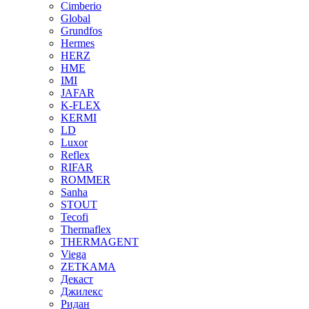
Cimberio
Global
Grundfos
Hermes
HERZ
HME
IMI
JAFAR
K-FLEX
KERMI
LD
Luxor
Reflex
RIFAR
ROMMER
Sanha
STOUT
Tecofi
Thermaflex
THERMAGENT
Viega
ZETKAMA
Декаст
Джилекс
Ридан