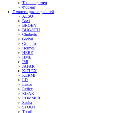
Тепловодомер
Формат
Емкости для жидкостей
ALSO
Baxi
BROEN
BUGATTI
Cimberio
Global
Grundfos
Hermes
HERZ
HME
IMI
JAFAR
K-FLEX
KERMI
LD
Luxor
Reflex
RIFAR
ROMMER
Sanha
STOUT
Tecofi