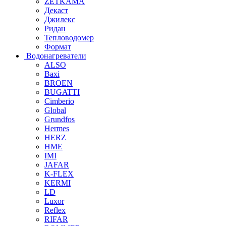
ZETKAMA
Декаст
Джилекс
Ридан
Тепловодомер
Формат
Водонагреватели
ALSO
Baxi
BROEN
BUGATTI
Cimberio
Global
Grundfos
Hermes
HERZ
HME
IMI
JAFAR
K-FLEX
KERMI
LD
Luxor
Reflex
RIFAR