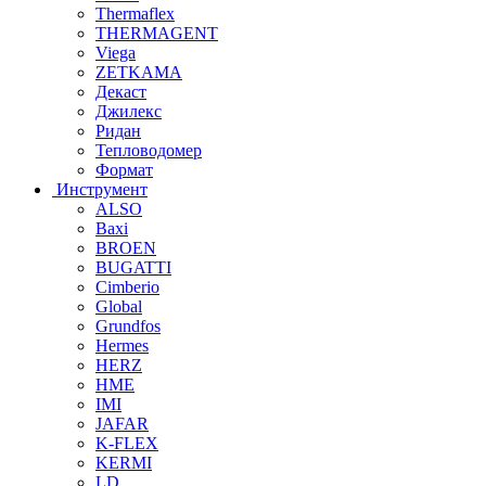
Thermaflex
THERMAGENT
Viega
ZETKAMA
Декаст
Джилекс
Ридан
Тепловодомер
Формат
Инструмент
ALSO
Baxi
BROEN
BUGATTI
Cimberio
Global
Grundfos
Hermes
HERZ
HME
IMI
JAFAR
K-FLEX
KERMI
LD