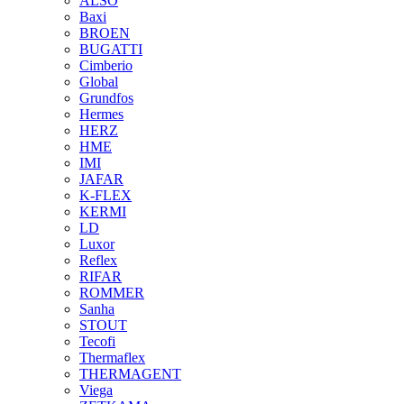
ALSO
Baxi
BROEN
BUGATTI
Cimberio
Global
Grundfos
Hermes
HERZ
HME
IMI
JAFAR
K-FLEX
KERMI
LD
Luxor
Reflex
RIFAR
ROMMER
Sanha
STOUT
Tecofi
Thermaflex
THERMAGENT
Viega