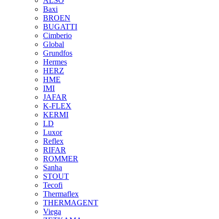
ALSO
Baxi
BROEN
BUGATTI
Cimberio
Global
Grundfos
Hermes
HERZ
HME
IMI
JAFAR
K-FLEX
KERMI
LD
Luxor
Reflex
RIFAR
ROMMER
Sanha
STOUT
Tecofi
Thermaflex
THERMAGENT
Viega