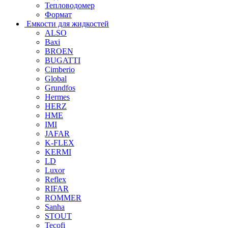
Тепловодомер
Формат
Емкости для жидкостей
ALSO
Baxi
BROEN
BUGATTI
Cimberio
Global
Grundfos
Hermes
HERZ
HME
IMI
JAFAR
K-FLEX
KERMI
LD
Luxor
Reflex
RIFAR
ROMMER
Sanha
STOUT
Tecofi