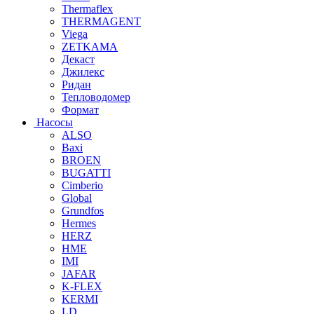
Thermaflex
THERMAGENT
Viega
ZETKAMA
Декаст
Джилекс
Ридан
Тепловодомер
Формат
Насосы
ALSO
Baxi
BROEN
BUGATTI
Cimberio
Global
Grundfos
Hermes
HERZ
HME
IMI
JAFAR
K-FLEX
KERMI
LD