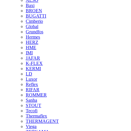
ALSO
Baxi
BROEN
BUGATTI
Cimberio
Global
Grundfos
Hermes
HERZ
HME
IMI
JAFAR
K-FLEX
KERMI
LD
Luxor
Reflex
RIFAR
ROMMER
Sanha
STOUT
Tecofi
Thermaflex
THERMAGENT
Viega