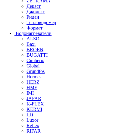
ZETKAMA
Декаст
Джилекс
Ридан
Тепловодомер
Формат
Водонагреватели
ALSO
Baxi
BROEN
BUGATTI
Cimberio
Global
Grundfos
Hermes
HERZ
HME
IMI
JAFAR
K-FLEX
KERMI
LD
Luxor
Reflex
RIFAR