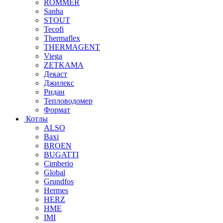
ROMMER
Sanha
STOUT
Tecofi
Thermaflex
THERMAGENT
Viega
ZETKAMA
Декаст
Джилекс
Ридан
Тепловодомер
Формат
Котлы
ALSO
Baxi
BROEN
BUGATTI
Cimberio
Global
Grundfos
Hermes
HERZ
HME
IMI