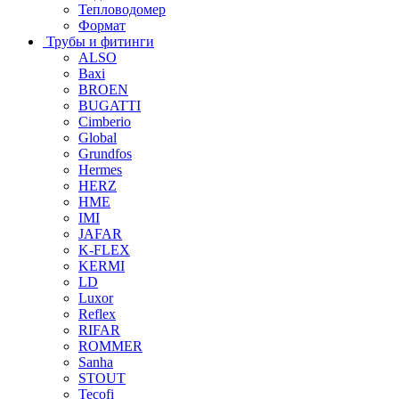
Тепловодомер
Формат
Трубы и фитинги
ALSO
Baxi
BROEN
BUGATTI
Cimberio
Global
Grundfos
Hermes
HERZ
HME
IMI
JAFAR
K-FLEX
KERMI
LD
Luxor
Reflex
RIFAR
ROMMER
Sanha
STOUT
Tecofi