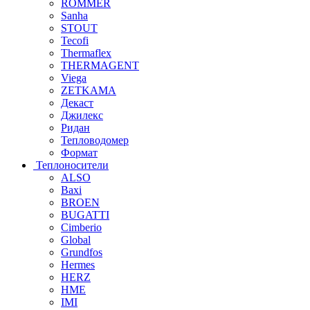
ROMMER
Sanha
STOUT
Tecofi
Thermaflex
THERMAGENT
Viega
ZETKAMA
Декаст
Джилекс
Ридан
Тепловодомер
Формат
Теплоносители
ALSO
Baxi
BROEN
BUGATTI
Cimberio
Global
Grundfos
Hermes
HERZ
HME
IMI