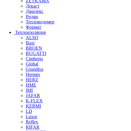
ZETKAMA
Декаст
Джилекс
Ридан
Тепловодомер
Формат
Теплоизоляция
ALSO
Baxi
BROEN
BUGATTI
Cimberio
Global
Grundfos
Hermes
HERZ
HME
IMI
JAFAR
K-FLEX
KERMI
LD
Luxor
Reflex
RIFAR