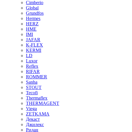
Cimberio
Global
Grundfos
Hermes
HERZ
HME
IMI
JAFAR
K-FLEX
KERMI
LD
Luxor
Reflex
RIFAR
ROMMER
Sanha
STOUT
Tecofi
Thermaflex
THERMAGENT
Viega
ZETKAMA
Декаст
Джилекс
Ридан