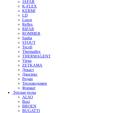
JAFAR
K-FLEX
KERMI
LD
Luxor
Reflex
RIFAR
ROMMER
Sanha
STOUT
Tecofi
Thermaflex
THERMAGENT
Viega
ZETKAMA
Декаст
Джилекс
Ридан
Тепловодомер
Формат
Теплые полы
ALSO
Baxi
BROEN
BUGATTI