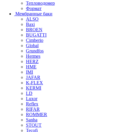
Тепловодомер
Формат
Мембранные баки
ALSO
Baxi
BROEN
BUGATTI
Cimberio
Global
Grundfos
Hermes
HERZ
HME
IMI
JAFAR
K-FLEX
KERMI
LD
Luxor
Reflex
RIFAR
ROMMER
Sanha
STOUT
Tecofi