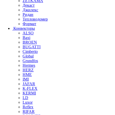
ZETKAMA
Декаст
Джилекс
Ридан
Тепловодомер
Формат
Конвекторы
ALSO
Baxi
BROEN
BUGATTI
Cimberio
Global
Grundfos
Hermes
HERZ
HME
IMI
JAFAR
K-FLEX
KERMI
LD
Luxor
Reflex
RIFAR