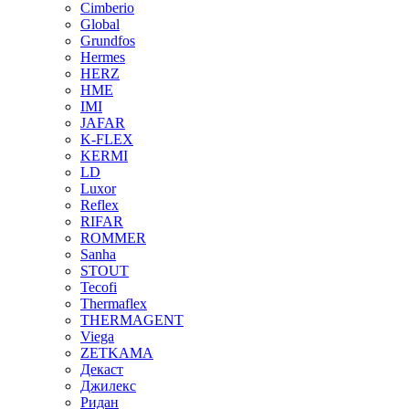
Cimberio
Global
Grundfos
Hermes
HERZ
HME
IMI
JAFAR
K-FLEX
KERMI
LD
Luxor
Reflex
RIFAR
ROMMER
Sanha
STOUT
Tecofi
Thermaflex
THERMAGENT
Viega
ZETKAMA
Декаст
Джилекс
Ридан