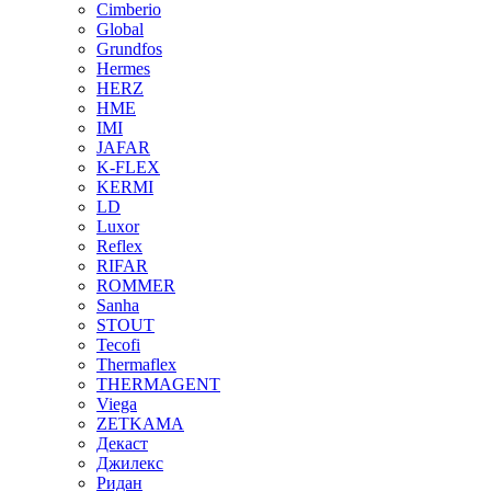
Cimberio
Global
Grundfos
Hermes
HERZ
HME
IMI
JAFAR
K-FLEX
KERMI
LD
Luxor
Reflex
RIFAR
ROMMER
Sanha
STOUT
Tecofi
Thermaflex
THERMAGENT
Viega
ZETKAMA
Декаст
Джилекс
Ридан