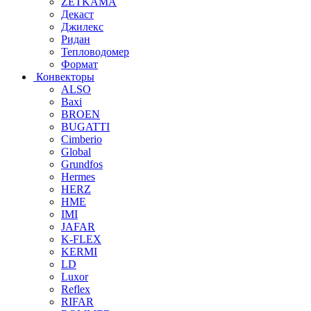
ZETKAMA
Декаст
Джилекс
Ридан
Тепловодомер
Формат
Конвекторы
ALSO
Baxi
BROEN
BUGATTI
Cimberio
Global
Grundfos
Hermes
HERZ
HME
IMI
JAFAR
K-FLEX
KERMI
LD
Luxor
Reflex
RIFAR