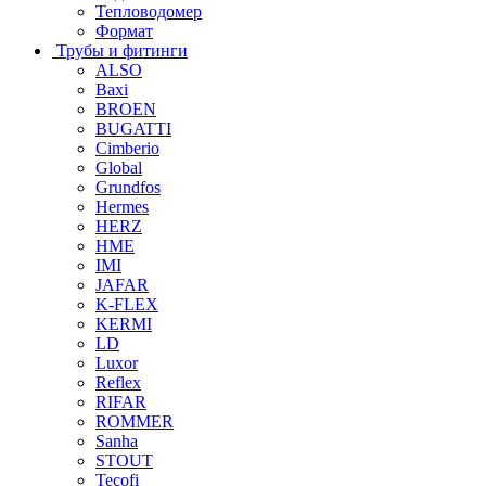
Тепловодомер
Формат
Трубы и фитинги
ALSO
Baxi
BROEN
BUGATTI
Cimberio
Global
Grundfos
Hermes
HERZ
HME
IMI
JAFAR
K-FLEX
KERMI
LD
Luxor
Reflex
RIFAR
ROMMER
Sanha
STOUT
Tecofi