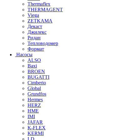
Thermaflex
THERMAGENT
Viega
ZETKAMA
Декаст
Джилекс
Ридан
Тепловодомер
Формат
Насосы
ALSO
Baxi
BROEN
BUGATTI
Cimberio
Global
Grundfos
Hermes
HERZ
HME
IMI
JAFAR
K-FLEX
KERMI
LD