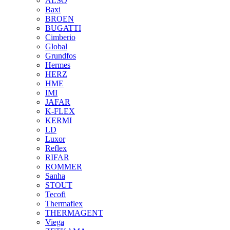
ALSO
Baxi
BROEN
BUGATTI
Cimberio
Global
Grundfos
Hermes
HERZ
HME
IMI
JAFAR
K-FLEX
KERMI
LD
Luxor
Reflex
RIFAR
ROMMER
Sanha
STOUT
Tecofi
Thermaflex
THERMAGENT
Viega