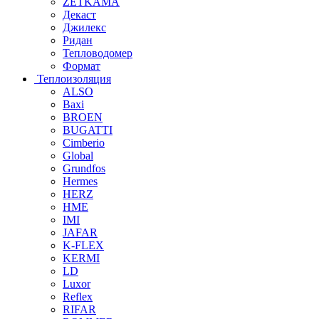
ZETKAMA
Декаст
Джилекс
Ридан
Тепловодомер
Формат
Теплоизоляция
ALSO
Baxi
BROEN
BUGATTI
Cimberio
Global
Grundfos
Hermes
HERZ
HME
IMI
JAFAR
K-FLEX
KERMI
LD
Luxor
Reflex
RIFAR