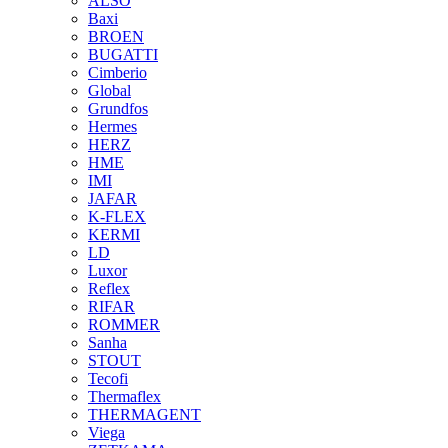
ALSO
Baxi
BROEN
BUGATTI
Cimberio
Global
Grundfos
Hermes
HERZ
HME
IMI
JAFAR
K-FLEX
KERMI
LD
Luxor
Reflex
RIFAR
ROMMER
Sanha
STOUT
Tecofi
Thermaflex
THERMAGENT
Viega