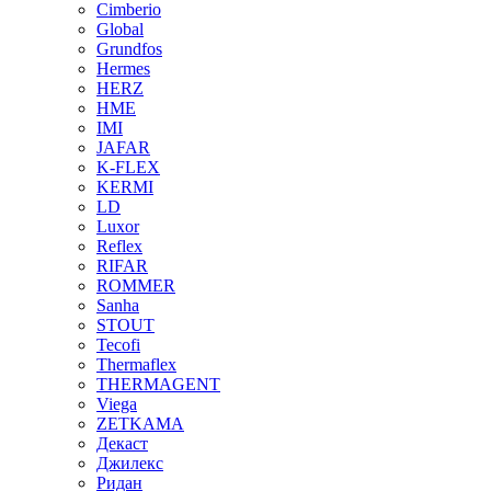
Cimberio
Global
Grundfos
Hermes
HERZ
HME
IMI
JAFAR
K-FLEX
KERMI
LD
Luxor
Reflex
RIFAR
ROMMER
Sanha
STOUT
Tecofi
Thermaflex
THERMAGENT
Viega
ZETKAMA
Декаст
Джилекс
Ридан