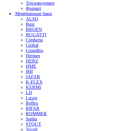
Тепловодомер
Формат
Мембранные баки
ALSO
Baxi
BROEN
BUGATTI
Cimberio
Global
Grundfos
Hermes
HERZ
HME
IMI
JAFAR
K-FLEX
KERMI
LD
Luxor
Reflex
RIFAR
ROMMER
Sanha
STOUT
Tecofi