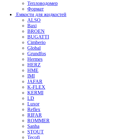
Тепловодомер
Формат
Емкости для жидкостей
ALSO
Baxi
BROEN
BUGATTI
Cimberio
Global
Grundfos
Hermes
HERZ
HME
IMI
JAFAR
K-FLEX
KERMI
LD
Luxor
Reflex
RIFAR
ROMMER
Sanha
STOUT
Tecofi