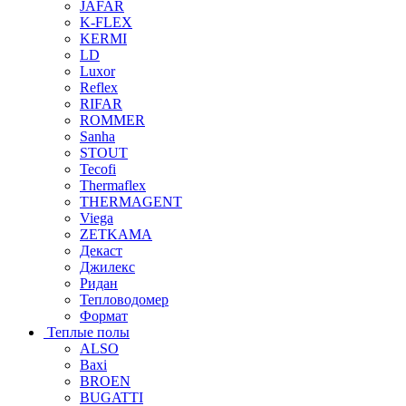
JAFAR
K-FLEX
KERMI
LD
Luxor
Reflex
RIFAR
ROMMER
Sanha
STOUT
Tecofi
Thermaflex
THERMAGENT
Viega
ZETKAMA
Декаст
Джилекс
Ридан
Тепловодомер
Формат
Теплые полы
ALSO
Baxi
BROEN
BUGATTI