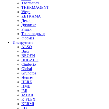
Thermaflex
THERMAGENT
Viega
ZETKAMA
Декаст
Джилекс
Ридан
Тепловодомер
Формат
Инструмент
ALSO
Baxi
BROEN
BUGATTI
Cimberio
Global
Grundfos
Hermes
HERZ
HME
IMI
JAFAR
K-FLEX
KERMI
LD