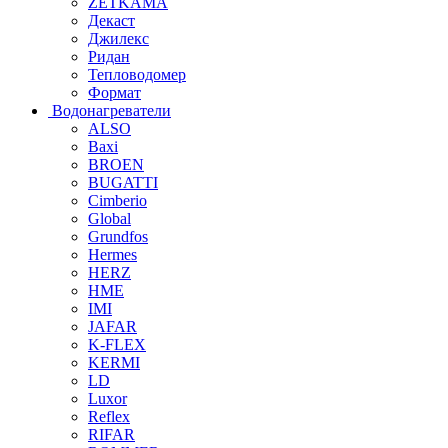
ZETKAMA
Декаст
Джилекс
Ридан
Тепловодомер
Формат
Водонагреватели
ALSO
Baxi
BROEN
BUGATTI
Cimberio
Global
Grundfos
Hermes
HERZ
HME
IMI
JAFAR
K-FLEX
KERMI
LD
Luxor
Reflex
RIFAR