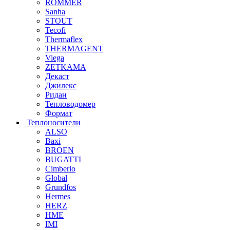
ROMMER
Sanha
STOUT
Tecofi
Thermaflex
THERMAGENT
Viega
ZETKAMA
Декаст
Джилекс
Ридан
Тепловодомер
Формат
Теплоносители
ALSO
Baxi
BROEN
BUGATTI
Cimberio
Global
Grundfos
Hermes
HERZ
HME
IMI