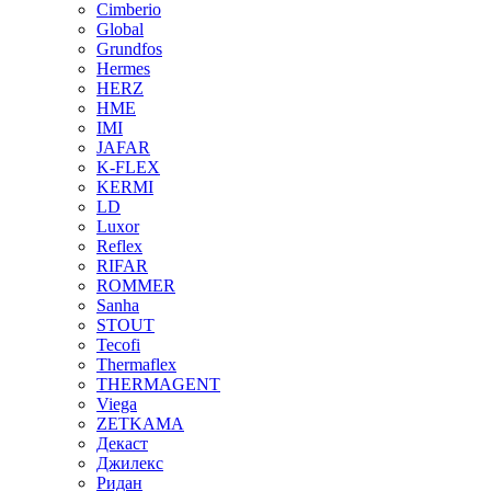
Cimberio
Global
Grundfos
Hermes
HERZ
HME
IMI
JAFAR
K-FLEX
KERMI
LD
Luxor
Reflex
RIFAR
ROMMER
Sanha
STOUT
Tecofi
Thermaflex
THERMAGENT
Viega
ZETKAMA
Декаст
Джилекс
Ридан