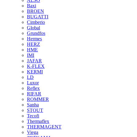
ALSO
Baxi
BROEN
BUGATTI
Cimberio
Global
Grundfos
Hermes
HERZ
HME
IMI
JAFAR
K-FLEX
KERMI
LD
Luxor
Reflex
RIFAR
ROMMER
Sanha
STOUT
Tecofi
Thermaflex
THERMAGENT
Viega