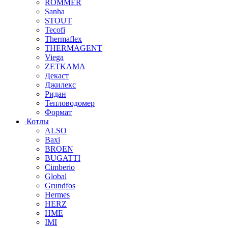
ROMMER
Sanha
STOUT
Tecofi
Thermaflex
THERMAGENT
Viega
ZETKAMA
Декаст
Джилекс
Ридан
Тепловодомер
Формат
Котлы
ALSO
Baxi
BROEN
BUGATTI
Cimberio
Global
Grundfos
Hermes
HERZ
HME
IMI