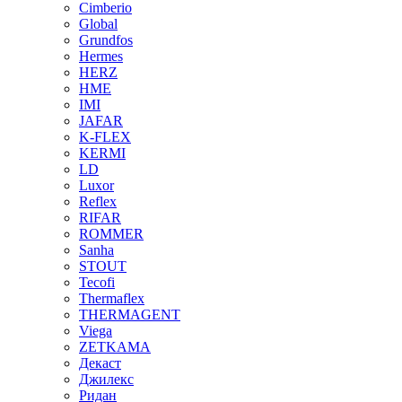
Cimberio
Global
Grundfos
Hermes
HERZ
HME
IMI
JAFAR
K-FLEX
KERMI
LD
Luxor
Reflex
RIFAR
ROMMER
Sanha
STOUT
Tecofi
Thermaflex
THERMAGENT
Viega
ZETKAMA
Декаст
Джилекс
Ридан