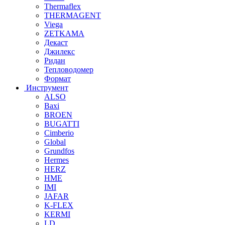
Thermaflex
THERMAGENT
Viega
ZETKAMA
Декаст
Джилекс
Ридан
Тепловодомер
Формат
Инструмент
ALSO
Baxi
BROEN
BUGATTI
Cimberio
Global
Grundfos
Hermes
HERZ
HME
IMI
JAFAR
K-FLEX
KERMI
LD