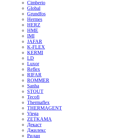
Cimberio
Global
Grundfos
Hermes
HERZ
HME
IMI
JAFAR
K-FLEX
KERMI
LD
Luxor
Reflex
RIFAR
ROMMER
Sanha
STOUT
Tecofi
Thermaflex
THERMAGENT
Viega
ZETKAMA
Декаст
Джилекс
Ридан