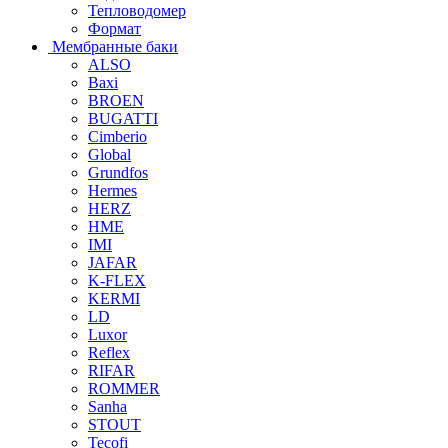
Тепловодомер
Формат
Мембранные баки
ALSO
Baxi
BROEN
BUGATTI
Cimberio
Global
Grundfos
Hermes
HERZ
HME
IMI
JAFAR
K-FLEX
KERMI
LD
Luxor
Reflex
RIFAR
ROMMER
Sanha
STOUT
Tecofi