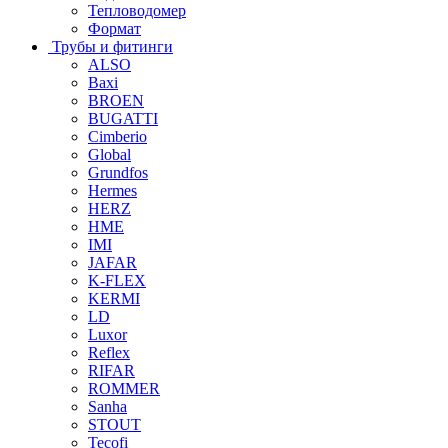
Тепловодомер
Формат
Трубы и фитинги
ALSO
Baxi
BROEN
BUGATTI
Cimberio
Global
Grundfos
Hermes
HERZ
HME
IMI
JAFAR
K-FLEX
KERMI
LD
Luxor
Reflex
RIFAR
ROMMER
Sanha
STOUT
Tecofi