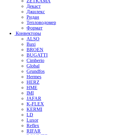
ZETKAMA
Декаст
Джилекс
Ридан
Тепловодомер
Формат
Конвекторы
ALSO
Baxi
BROEN
BUGATTI
Cimberio
Global
Grundfos
Hermes
HERZ
HME
IMI
JAFAR
K-FLEX
KERMI
LD
Luxor
Reflex
RIFAR