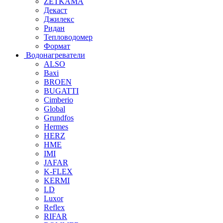
ZETKAMA
Декаст
Джилекс
Ридан
Тепловодомер
Формат
Водонагреватели
ALSO
Baxi
BROEN
BUGATTI
Cimberio
Global
Grundfos
Hermes
HERZ
HME
IMI
JAFAR
K-FLEX
KERMI
LD
Luxor
Reflex
RIFAR