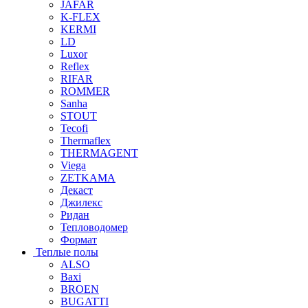
JAFAR
K-FLEX
KERMI
LD
Luxor
Reflex
RIFAR
ROMMER
Sanha
STOUT
Tecofi
Thermaflex
THERMAGENT
Viega
ZETKAMA
Декаст
Джилекс
Ридан
Тепловодомер
Формат
Теплые полы
ALSO
Baxi
BROEN
BUGATTI