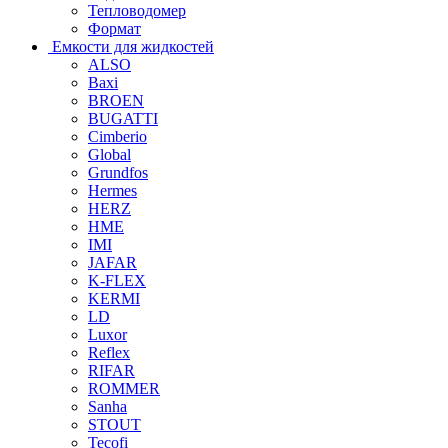
Тепловодомер
Формат
Емкости для жидкостей
ALSO
Baxi
BROEN
BUGATTI
Cimberio
Global
Grundfos
Hermes
HERZ
HME
IMI
JAFAR
K-FLEX
KERMI
LD
Luxor
Reflex
RIFAR
ROMMER
Sanha
STOUT
Tecofi