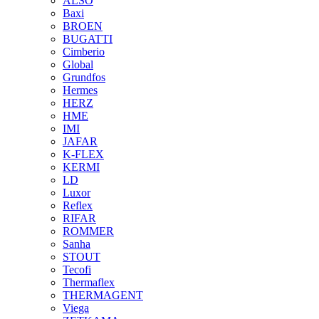
ALSO
Baxi
BROEN
BUGATTI
Cimberio
Global
Grundfos
Hermes
HERZ
HME
IMI
JAFAR
K-FLEX
KERMI
LD
Luxor
Reflex
RIFAR
ROMMER
Sanha
STOUT
Tecofi
Thermaflex
THERMAGENT
Viega