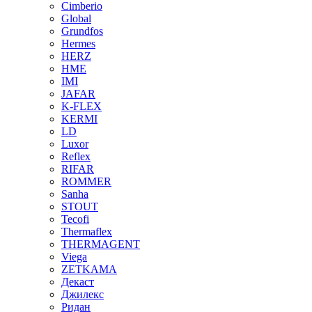
Cimberio
Global
Grundfos
Hermes
HERZ
HME
IMI
JAFAR
K-FLEX
KERMI
LD
Luxor
Reflex
RIFAR
ROMMER
Sanha
STOUT
Tecofi
Thermaflex
THERMAGENT
Viega
ZETKAMA
Декаст
Джилекс
Ридан