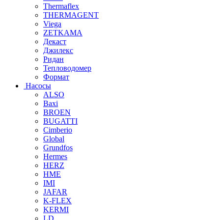
Thermaflex
THERMAGENT
Viega
ZETKAMA
Декаст
Джилекс
Ридан
Тепловодомер
Формат
Насосы
ALSO
Baxi
BROEN
BUGATTI
Cimberio
Global
Grundfos
Hermes
HERZ
HME
IMI
JAFAR
K-FLEX
KERMI
LD