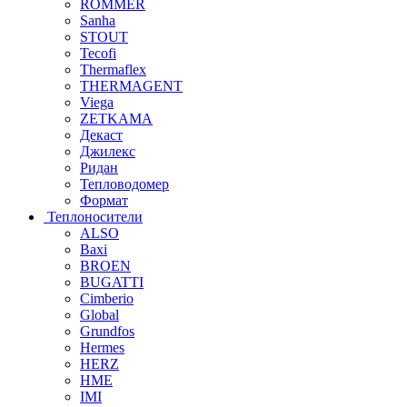
ROMMER
Sanha
STOUT
Tecofi
Thermaflex
THERMAGENT
Viega
ZETKAMA
Декаст
Джилекс
Ридан
Тепловодомер
Формат
Теплоносители
ALSO
Baxi
BROEN
BUGATTI
Cimberio
Global
Grundfos
Hermes
HERZ
HME
IMI