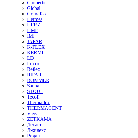
Cimberio
Global
Grundfos
Hermes
HERZ
HME
IMI
JAFAR
K-FLEX
KERMI
LD
Luxor
Reflex
RIFAR
ROMMER
Sanha
STOUT
Tecofi
Thermaflex
THERMAGENT
Viega
ZETKAMA
Декаст
Джилекс
Ридан