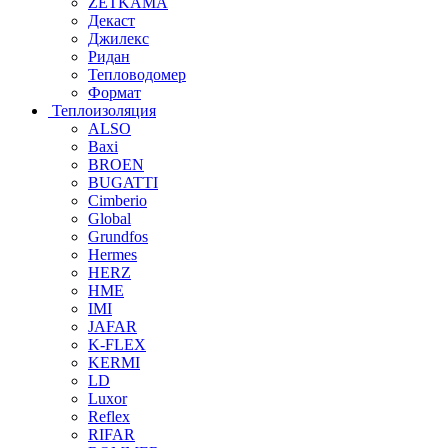
ZETKAMA
Декаст
Джилекс
Ридан
Тепловодомер
Формат
Теплоизоляция
ALSO
Baxi
BROEN
BUGATTI
Cimberio
Global
Grundfos
Hermes
HERZ
HME
IMI
JAFAR
K-FLEX
KERMI
LD
Luxor
Reflex
RIFAR