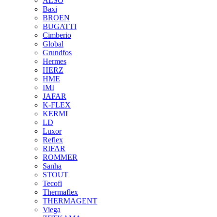
ALSO
Baxi
BROEN
BUGATTI
Cimberio
Global
Grundfos
Hermes
HERZ
HME
IMI
JAFAR
K-FLEX
KERMI
LD
Luxor
Reflex
RIFAR
ROMMER
Sanha
STOUT
Tecofi
Thermaflex
THERMAGENT
Viega