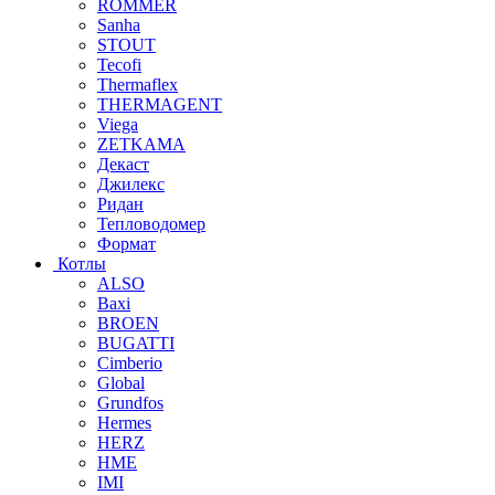
ROMMER
Sanha
STOUT
Tecofi
Thermaflex
THERMAGENT
Viega
ZETKAMA
Декаст
Джилекс
Ридан
Тепловодомер
Формат
Котлы
ALSO
Baxi
BROEN
BUGATTI
Cimberio
Global
Grundfos
Hermes
HERZ
HME
IMI