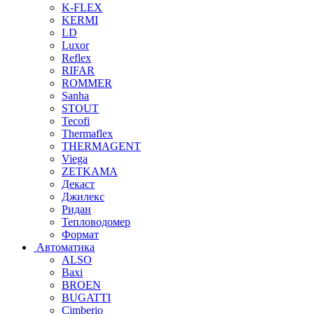
K-FLEX
KERMI
LD
Luxor
Reflex
RIFAR
ROMMER
Sanha
STOUT
Tecofi
Thermaflex
THERMAGENT
Viega
ZETKAMA
Декаст
Джилекс
Ридан
Тепловодомер
Формат
Автоматика
ALSO
Baxi
BROEN
BUGATTI
Cimberio