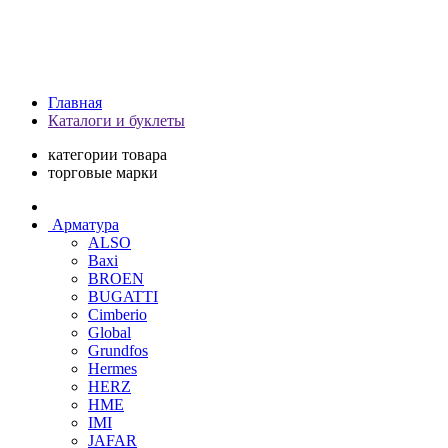
Главная
Каталоги и буклеты
категории товара
торговые марки
Арматура
ALSO
Baxi
BROEN
BUGATTI
Cimberio
Global
Grundfos
Hermes
HERZ
HME
IMI
JAFAR