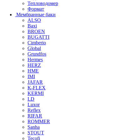
Тепловодомер
Формат
Мембранные баки
ALSO
Baxi
BROEN
BUGATTI
Cimberio
Global
Grundfos
Hermes
HERZ
HME
IMI
JAFAR
K-FLEX
KERMI
LD
Luxor
Reflex
RIFAR
ROMMER
Sanha
STOUT
Tecofi