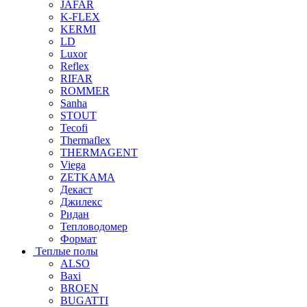
JAFAR
K-FLEX
KERMI
LD
Luxor
Reflex
RIFAR
ROMMER
Sanha
STOUT
Tecofi
Thermaflex
THERMAGENT
Viega
ZETKAMA
Декаст
Джилекс
Ридан
Тепловодомер
Формат
Теплые полы
ALSO
Baxi
BROEN
BUGATTI