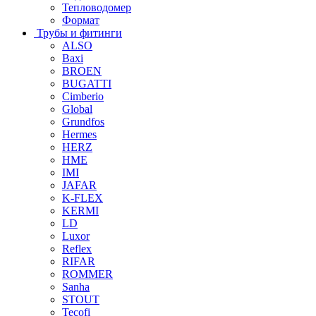
Тепловодомер
Формат
Трубы и фитинги
ALSO
Baxi
BROEN
BUGATTI
Cimberio
Global
Grundfos
Hermes
HERZ
HME
IMI
JAFAR
K-FLEX
KERMI
LD
Luxor
Reflex
RIFAR
ROMMER
Sanha
STOUT
Tecofi