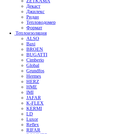
ZETKAMA
Декаст
Джилекс
Ридан
Тепловодомер
Формат
Теплоизоляция
ALSO
Baxi
BROEN
BUGATTI
Cimberio
Global
Grundfos
Hermes
HERZ
HME
IMI
JAFAR
K-FLEX
KERMI
LD
Luxor
Reflex
RIFAR