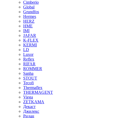
Cimberio
Global
Grundfos
Hermes
HERZ
HME
IMI
JAFAR
K-FLEX
KERMI
LD
Luxor
Reflex
RIFAR
ROMMER
Sanha
STOUT
Tecofi
Thermaflex
THERMAGENT
Viega
ZETKAMA
Декаст
Джилекс
Ридан