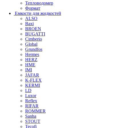
Тепловодомер
Формат
Емкости для жидкостей
ALSO
Baxi
BROEN
BUGATTI
Cimberio
Global
Grundfos
Hermes
HERZ
HME
IMI
JAFAR
K-FLEX
KERMI
LD
Luxor
Reflex
RIFAR
ROMMER
Sanha
STOUT
Tecofi