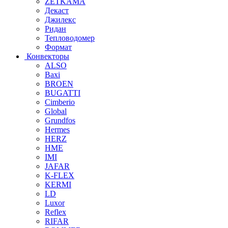
ZETKAMA
Декаст
Джилекс
Ридан
Тепловодомер
Формат
Конвекторы
ALSO
Baxi
BROEN
BUGATTI
Cimberio
Global
Grundfos
Hermes
HERZ
HME
IMI
JAFAR
K-FLEX
KERMI
LD
Luxor
Reflex
RIFAR