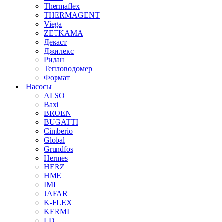
Thermaflex
THERMAGENT
Viega
ZETKAMA
Декаст
Джилекс
Ридан
Тепловодомер
Формат
Насосы
ALSO
Baxi
BROEN
BUGATTI
Cimberio
Global
Grundfos
Hermes
HERZ
HME
IMI
JAFAR
K-FLEX
KERMI
LD