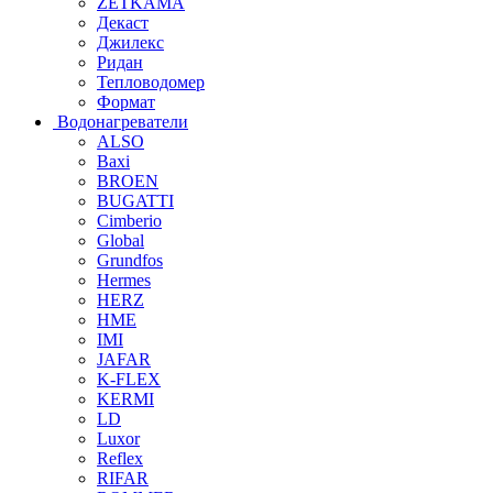
ZETKAMA
Декаст
Джилекс
Ридан
Тепловодомер
Формат
Водонагреватели
ALSO
Baxi
BROEN
BUGATTI
Cimberio
Global
Grundfos
Hermes
HERZ
HME
IMI
JAFAR
K-FLEX
KERMI
LD
Luxor
Reflex
RIFAR