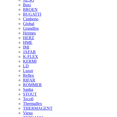
ALSO
Baxi
BROEN
BUGATTI
Cimberio
Global
Grundfos
Hermes
HERZ
HME
IMI
JAFAR
K-FLEX
KERMI
LD
Luxor
Reflex
RIFAR
ROMMER
Sanha
STOUT
Tecofi
Thermaflex
THERMAGENT
Viega