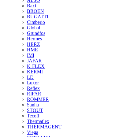
ALSO
Baxi
BROEN
BUGATTI
Cimberio
Global
Grundfos
Hermes
HERZ
HME
IMI
JAFAR
K-FLEX
KERMI
LD
Luxor
Reflex
RIFAR
ROMMER
Sanha
STOUT
Tecofi
Thermaflex
THERMAGENT
Viega