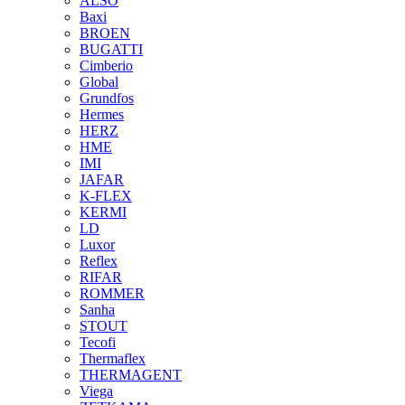
ALSO
Baxi
BROEN
BUGATTI
Cimberio
Global
Grundfos
Hermes
HERZ
HME
IMI
JAFAR
K-FLEX
KERMI
LD
Luxor
Reflex
RIFAR
ROMMER
Sanha
STOUT
Tecofi
Thermaflex
THERMAGENT
Viega