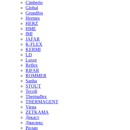
Cimberio
Global
Grundfos
Hermes
HERZ
HME
IMI
JAFAR
K-FLEX
KERMI
LD
Luxor
Reflex
RIFAR
ROMMER
Sanha
STOUT
Tecofi
Thermaflex
THERMAGENT
Viega
ZETKAMA
Декаст
Джилекс
Ридан