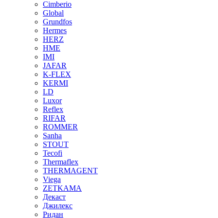
Cimberio
Global
Grundfos
Hermes
HERZ
HME
IMI
JAFAR
K-FLEX
KERMI
LD
Luxor
Reflex
RIFAR
ROMMER
Sanha
STOUT
Tecofi
Thermaflex
THERMAGENT
Viega
ZETKAMA
Декаст
Джилекс
Ридан