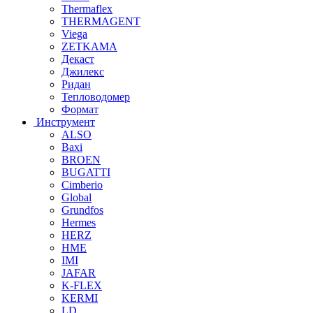
Thermaflex
THERMAGENT
Viega
ZETKAMA
Декаст
Джилекс
Ридан
Тепловодомер
Формат
Инструмент
ALSO
Baxi
BROEN
BUGATTI
Cimberio
Global
Grundfos
Hermes
HERZ
HME
IMI
JAFAR
K-FLEX
KERMI
LD