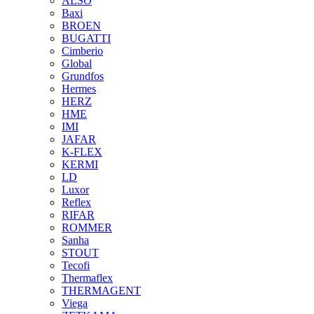
ALSO
Baxi
BROEN
BUGATTI
Cimberio
Global
Grundfos
Hermes
HERZ
HME
IMI
JAFAR
K-FLEX
KERMI
LD
Luxor
Reflex
RIFAR
ROMMER
Sanha
STOUT
Tecofi
Thermaflex
THERMAGENT
Viega