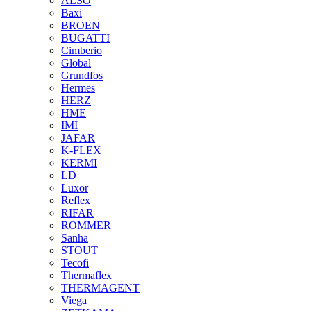
ALSO
Baxi
BROEN
BUGATTI
Cimberio
Global
Grundfos
Hermes
HERZ
HME
IMI
JAFAR
K-FLEX
KERMI
LD
Luxor
Reflex
RIFAR
ROMMER
Sanha
STOUT
Tecofi
Thermaflex
THERMAGENT
Viega