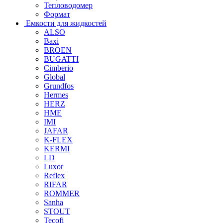
Тепловодомер
Формат
Емкости для жидкостей
ALSO
Baxi
BROEN
BUGATTI
Cimberio
Global
Grundfos
Hermes
HERZ
HME
IMI
JAFAR
K-FLEX
KERMI
LD
Luxor
Reflex
RIFAR
ROMMER
Sanha
STOUT
Tecofi