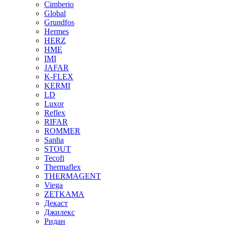
Cimberio
Global
Grundfos
Hermes
HERZ
HME
IMI
JAFAR
K-FLEX
KERMI
LD
Luxor
Reflex
RIFAR
ROMMER
Sanha
STOUT
Tecofi
Thermaflex
THERMAGENT
Viega
ZETKAMA
Декаст
Джилекс
Ридан