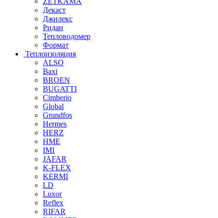
ZETKAMA
Декаст
Джилекс
Ридан
Тепловодомер
Формат
Теплоизоляция
ALSO
Baxi
BROEN
BUGATTI
Cimberio
Global
Grundfos
Hermes
HERZ
HME
IMI
JAFAR
K-FLEX
KERMI
LD
Luxor
Reflex
RIFAR