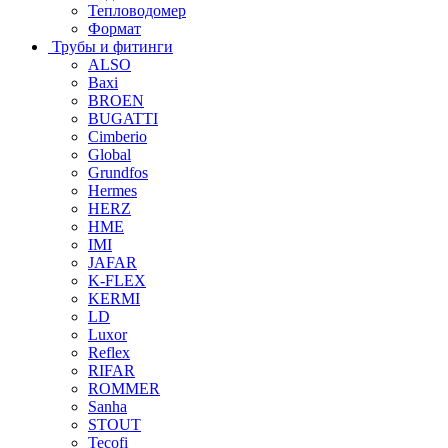
Тепловодомер
Формат
Трубы и фитинги
ALSO
Baxi
BROEN
BUGATTI
Cimberio
Global
Grundfos
Hermes
HERZ
HME
IMI
JAFAR
K-FLEX
KERMI
LD
Luxor
Reflex
RIFAR
ROMMER
Sanha
STOUT
Tecofi