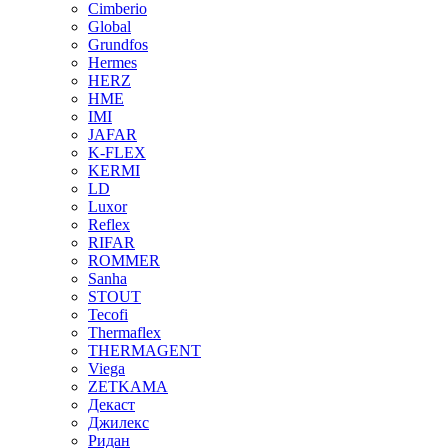
Cimberio
Global
Grundfos
Hermes
HERZ
HME
IMI
JAFAR
K-FLEX
KERMI
LD
Luxor
Reflex
RIFAR
ROMMER
Sanha
STOUT
Tecofi
Thermaflex
THERMAGENT
Viega
ZETKAMA
Декаст
Джилекс
Ридан