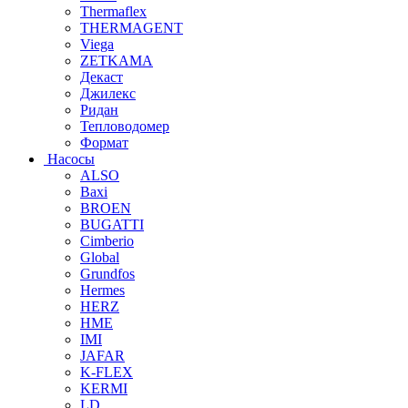
Thermaflex
THERMAGENT
Viega
ZETKAMA
Декаст
Джилекс
Ридан
Тепловодомер
Формат
Насосы
ALSO
Baxi
BROEN
BUGATTI
Cimberio
Global
Grundfos
Hermes
HERZ
HME
IMI
JAFAR
K-FLEX
KERMI
LD