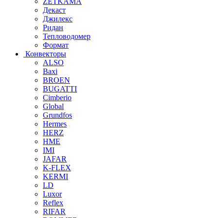
ZETKAMA
Декаст
Джилекс
Ридан
Тепловодомер
Формат
Конвекторы
ALSO
Baxi
BROEN
BUGATTI
Cimberio
Global
Grundfos
Hermes
HERZ
HME
IMI
JAFAR
K-FLEX
KERMI
LD
Luxor
Reflex
RIFAR