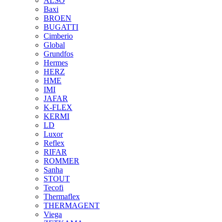
ALSO
Baxi
BROEN
BUGATTI
Cimberio
Global
Grundfos
Hermes
HERZ
HME
IMI
JAFAR
K-FLEX
KERMI
LD
Luxor
Reflex
RIFAR
ROMMER
Sanha
STOUT
Tecofi
Thermaflex
THERMAGENT
Viega