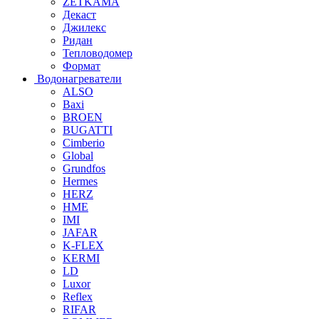
ZETKAMA
Декаст
Джилекс
Ридан
Тепловодомер
Формат
Водонагреватели
ALSO
Baxi
BROEN
BUGATTI
Cimberio
Global
Grundfos
Hermes
HERZ
HME
IMI
JAFAR
K-FLEX
KERMI
LD
Luxor
Reflex
RIFAR