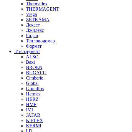
Thermaflex
THERMAGENT
Viega
ZETKAMA
Декаст
Джилекс
Ридан
Тепловодомер
Формат
Инструмент
ALSO
Baxi
BROEN
BUGATTI
Cimberio
Global
Grundfos
Hermes
HERZ
HME
IMI
JAFAR
K-FLEX
KERMI
LD