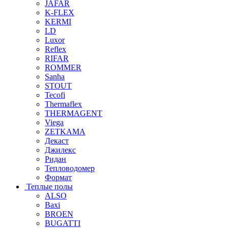
JAFAR
K-FLEX
KERMI
LD
Luxor
Reflex
RIFAR
ROMMER
Sanha
STOUT
Tecofi
Thermaflex
THERMAGENT
Viega
ZETKAMA
Декаст
Джилекс
Ридан
Тепловодомер
Формат
Теплые полы
ALSO
Baxi
BROEN
BUGATTI