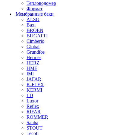
Тепловодомер
Формат
Мембранные баки
ALSO
Baxi
BROEN
BUGATTI
Cimberio
Global
Grundfos
Hermes
HERZ
HME
IMI
JAFAR
K-FLEX
KERMI
LD
Luxor
Reflex
RIFAR
ROMMER
Sanha
STOUT
Tecofi