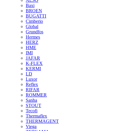
ALSO
Baxi
BROEN
BUGATTI
Cimberio
Global
Grundfos
Hermes
HERZ
HME
IMI
JAFAR
K-FLEX
KERMI
LD
Luxor
Reflex
RIFAR
ROMMER
Sanha
STOUT
Tecofi
Thermaflex
THERMAGENT
Viega