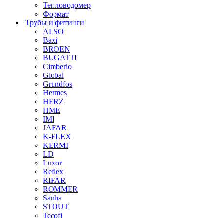
Тепловодомер
Формат
Трубы и фитинги
ALSO
Baxi
BROEN
BUGATTI
Cimberio
Global
Grundfos
Hermes
HERZ
HME
IMI
JAFAR
K-FLEX
KERMI
LD
Luxor
Reflex
RIFAR
ROMMER
Sanha
STOUT
Tecofi