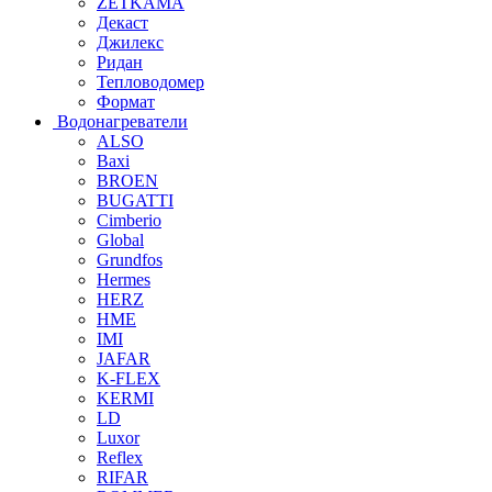
ZETKAMA
Декаст
Джилекс
Ридан
Тепловодомер
Формат
Водонагреватели
ALSO
Baxi
BROEN
BUGATTI
Cimberio
Global
Grundfos
Hermes
HERZ
HME
IMI
JAFAR
K-FLEX
KERMI
LD
Luxor
Reflex
RIFAR