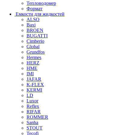
Тепловодомер
Формат
Емкости для жидкостей
ALSO
Baxi
BROEN
BUGATTI
Cimberio
Global
Grundfos
Hermes
HERZ
HME
IMI
JAFAR
K-FLEX
KERMI
LD
Luxor
Reflex
RIFAR
ROMMER
Sanha
STOUT
Tecofi