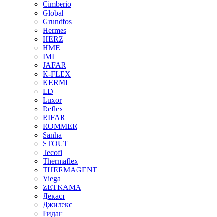
Cimberio
Global
Grundfos
Hermes
HERZ
HME
IMI
JAFAR
K-FLEX
KERMI
LD
Luxor
Reflex
RIFAR
ROMMER
Sanha
STOUT
Tecofi
Thermaflex
THERMAGENT
Viega
ZETKAMA
Декаст
Джилекс
Ридан