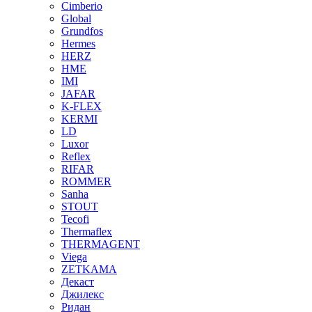
Cimberio
Global
Grundfos
Hermes
HERZ
HME
IMI
JAFAR
K-FLEX
KERMI
LD
Luxor
Reflex
RIFAR
ROMMER
Sanha
STOUT
Tecofi
Thermaflex
THERMAGENT
Viega
ZETKAMA
Декаст
Джилекс
Ридан