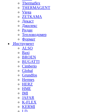
Thermaflex
THERMAGENT
Viega
ZETKAMA
Декаст
Джилекс
Ридан
Тепловодомер
Формат
Инструмент
ALSO
Baxi
BROEN
BUGATTI
Cimberio
Global
Grundfos
Hermes
HERZ
HME
IMI
JAFAR
K-FLEX
KERMI
LD