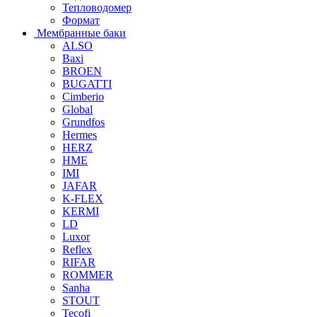
Тепловодомер
Формат
Мембранные баки
ALSO
Baxi
BROEN
BUGATTI
Cimberio
Global
Grundfos
Hermes
HERZ
HME
IMI
JAFAR
K-FLEX
KERMI
LD
Luxor
Reflex
RIFAR
ROMMER
Sanha
STOUT
Tecofi