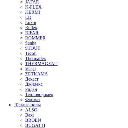
JAFAR
K-FLEX
KERMI
LD
Luxor
Reflex
RIFAR
ROMMER
Sanha
STOUT
Tecofi
Thermaflex
THERMAGENT
Viega
ZETKAMA
Декаст
Джилекс
Ридан
Тепловодомер
Формат
Теплые полы
ALSO
Baxi
BROEN
BUGATTI