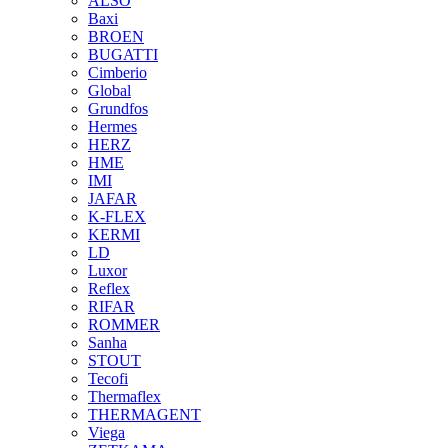
ALSO
Baxi
BROEN
BUGATTI
Cimberio
Global
Grundfos
Hermes
HERZ
HME
IMI
JAFAR
K-FLEX
KERMI
LD
Luxor
Reflex
RIFAR
ROMMER
Sanha
STOUT
Tecofi
Thermaflex
THERMAGENT
Viega