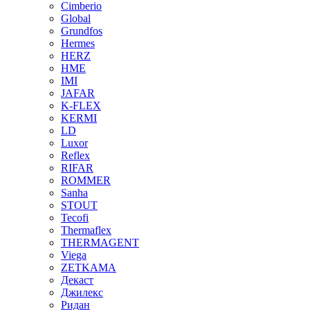
Cimberio
Global
Grundfos
Hermes
HERZ
HME
IMI
JAFAR
K-FLEX
KERMI
LD
Luxor
Reflex
RIFAR
ROMMER
Sanha
STOUT
Tecofi
Thermaflex
THERMAGENT
Viega
ZETKAMA
Декаст
Джилекс
Ридан