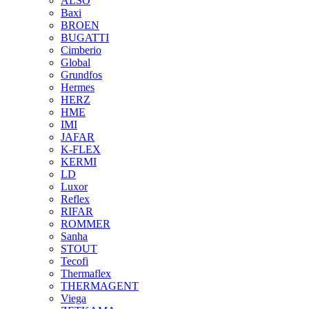
ALSO
Baxi
BROEN
BUGATTI
Cimberio
Global
Grundfos
Hermes
HERZ
HME
IMI
JAFAR
K-FLEX
KERMI
LD
Luxor
Reflex
RIFAR
ROMMER
Sanha
STOUT
Tecofi
Thermaflex
THERMAGENT
Viega