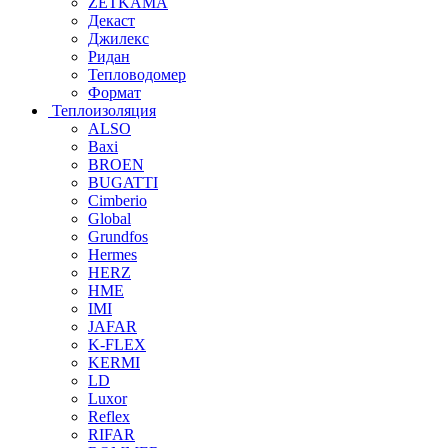
ZETKAMA
Декаст
Джилекс
Ридан
Тепловодомер
Формат
Теплоизоляция
ALSO
Baxi
BROEN
BUGATTI
Cimberio
Global
Grundfos
Hermes
HERZ
HME
IMI
JAFAR
K-FLEX
KERMI
LD
Luxor
Reflex
RIFAR