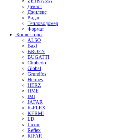
ZETKAMA
Декаст
Джилекс
Ридан
Тепловодомер
Формат
Конвекторы
ALSO
Baxi
BROEN
BUGATTI
Cimberio
Global
Grundfos
Hermes
HERZ
HME
IMI
JAFAR
K-FLEX
KERMI
LD
Luxor
Reflex
RIFAR