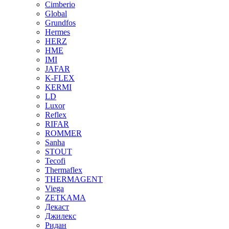
Cimberio
Global
Grundfos
Hermes
HERZ
HME
IMI
JAFAR
K-FLEX
KERMI
LD
Luxor
Reflex
RIFAR
ROMMER
Sanha
STOUT
Tecofi
Thermaflex
THERMAGENT
Viega
ZETKAMA
Декаст
Джилекс
Ридан