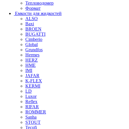
Тепловодомер
Формат
Емкости для жидкостей
ALSO
Baxi
BROEN
BUGATTI
Cimberio
Global
Grundfos
Hermes
HERZ
HME
IMI
JAFAR
K-FLEX
KERMI
LD
Luxor
Reflex
RIFAR
ROMMER
Sanha
STOUT
Tecofi