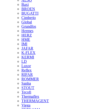
ALSO
Baxi
BROEN
BUGATTI
Cimberio
Global
Grundfos
Hermes
HERZ
HME
IMI
JAFAR
K-FLEX
KERMI
LD
Luxor
Reflex
RIFAR
ROMMER
Sanha
STOUT
Tecofi
Thermaflex
THERMAGENT
Viega