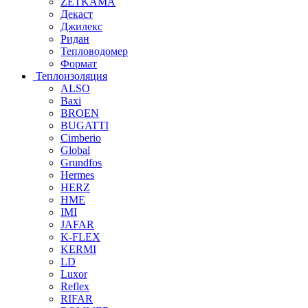
ZETKAMA
Декаст
Джилекс
Ридан
Тепловодомер
Формат
Теплоизоляция
ALSO
Baxi
BROEN
BUGATTI
Cimberio
Global
Grundfos
Hermes
HERZ
HME
IMI
JAFAR
K-FLEX
KERMI
LD
Luxor
Reflex
RIFAR