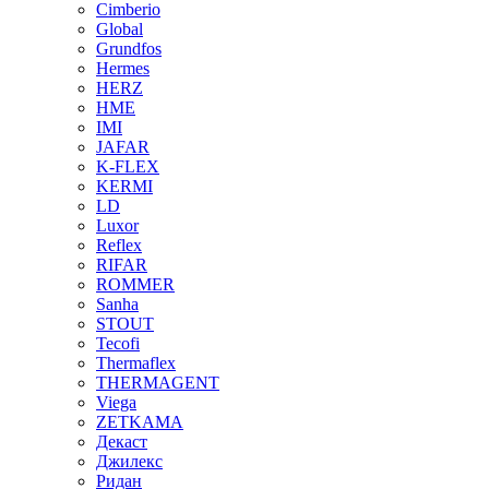
Cimberio
Global
Grundfos
Hermes
HERZ
HME
IMI
JAFAR
K-FLEX
KERMI
LD
Luxor
Reflex
RIFAR
ROMMER
Sanha
STOUT
Tecofi
Thermaflex
THERMAGENT
Viega
ZETKAMA
Декаст
Джилекс
Ридан