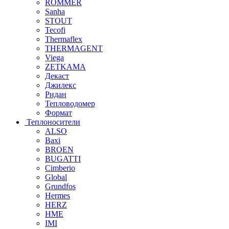
ROMMER
Sanha
STOUT
Tecofi
Thermaflex
THERMAGENT
Viega
ZETKAMA
Декаст
Джилекс
Ридан
Тепловодомер
Формат
Теплоносители
ALSO
Baxi
BROEN
BUGATTI
Cimberio
Global
Grundfos
Hermes
HERZ
HME
IMI