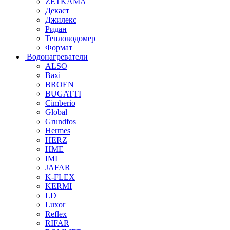
ZETKAMA
Декаст
Джилекс
Ридан
Тепловодомер
Формат
Водонагреватели
ALSO
Baxi
BROEN
BUGATTI
Cimberio
Global
Grundfos
Hermes
HERZ
HME
IMI
JAFAR
K-FLEX
KERMI
LD
Luxor
Reflex
RIFAR