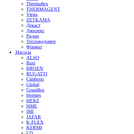
Thermaflex
THERMAGENT
Viega
ZETKAMA
Декаст
Джилекс
Ридан
Тепловодомер
Формат
Насосы
ALSO
Baxi
BROEN
BUGATTI
Cimberio
Global
Grundfos
Hermes
HERZ
HME
IMI
JAFAR
K-FLEX
KERMI
LD