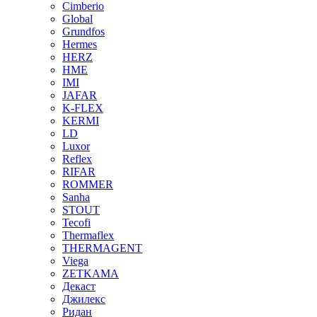
Cimberio
Global
Grundfos
Hermes
HERZ
HME
IMI
JAFAR
K-FLEX
KERMI
LD
Luxor
Reflex
RIFAR
ROMMER
Sanha
STOUT
Tecofi
Thermaflex
THERMAGENT
Viega
ZETKAMA
Декаст
Джилекс
Ридан