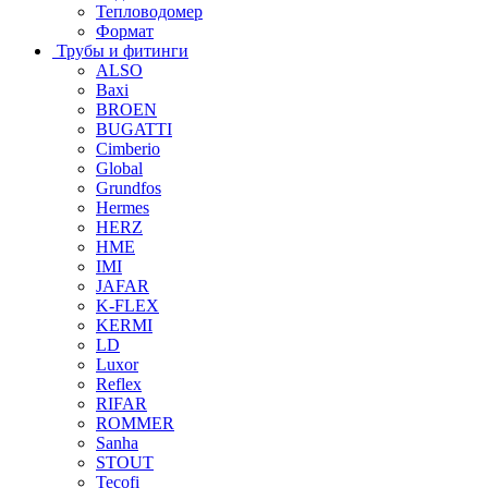
Тепловодомер
Формат
Трубы и фитинги
ALSO
Baxi
BROEN
BUGATTI
Cimberio
Global
Grundfos
Hermes
HERZ
HME
IMI
JAFAR
K-FLEX
KERMI
LD
Luxor
Reflex
RIFAR
ROMMER
Sanha
STOUT
Tecofi