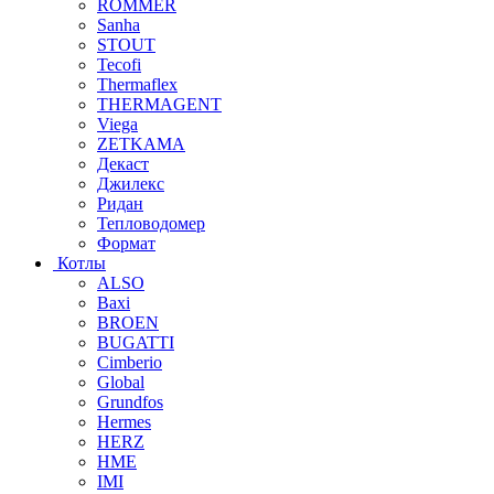
ROMMER
Sanha
STOUT
Tecofi
Thermaflex
THERMAGENT
Viega
ZETKAMA
Декаст
Джилекс
Ридан
Тепловодомер
Формат
Котлы
ALSO
Baxi
BROEN
BUGATTI
Cimberio
Global
Grundfos
Hermes
HERZ
HME
IMI