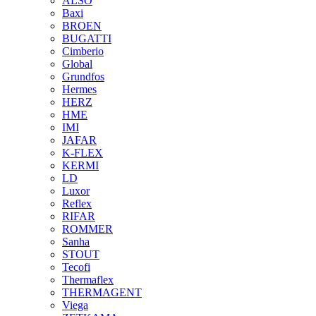
ALSO
Baxi
BROEN
BUGATTI
Cimberio
Global
Grundfos
Hermes
HERZ
HME
IMI
JAFAR
K-FLEX
KERMI
LD
Luxor
Reflex
RIFAR
ROMMER
Sanha
STOUT
Tecofi
Thermaflex
THERMAGENT
Viega