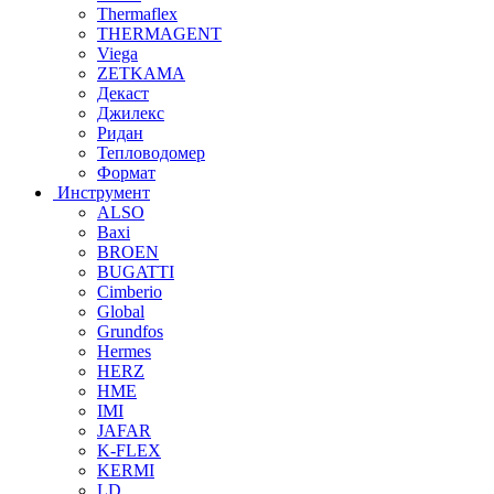
Thermaflex
THERMAGENT
Viega
ZETKAMA
Декаст
Джилекс
Ридан
Тепловодомер
Формат
Инструмент
ALSO
Baxi
BROEN
BUGATTI
Cimberio
Global
Grundfos
Hermes
HERZ
HME
IMI
JAFAR
K-FLEX
KERMI
LD