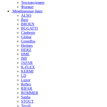
Тепловодомер
Формат
Мембранные баки
ALSO
Baxi
BROEN
BUGATTI
Cimberio
Global
Grundfos
Hermes
HERZ
HME
IMI
JAFAR
K-FLEX
KERMI
LD
Luxor
Reflex
RIFAR
ROMMER
Sanha
STOUT
Tecofi