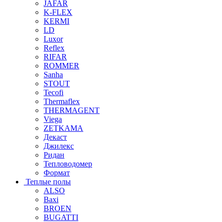
JAFAR
K-FLEX
KERMI
LD
Luxor
Reflex
RIFAR
ROMMER
Sanha
STOUT
Tecofi
Thermaflex
THERMAGENT
Viega
ZETKAMA
Декаст
Джилекс
Ридан
Тепловодомер
Формат
Теплые полы
ALSO
Baxi
BROEN
BUGATTI