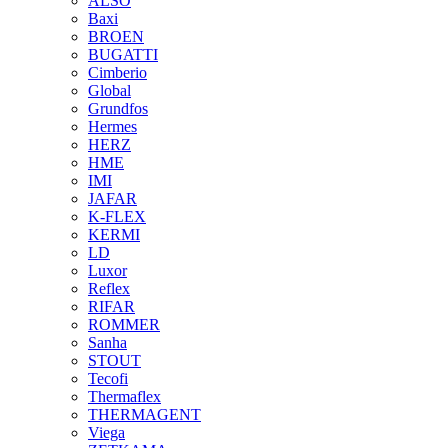
ALSO
Baxi
BROEN
BUGATTI
Cimberio
Global
Grundfos
Hermes
HERZ
HME
IMI
JAFAR
K-FLEX
KERMI
LD
Luxor
Reflex
RIFAR
ROMMER
Sanha
STOUT
Tecofi
Thermaflex
THERMAGENT
Viega