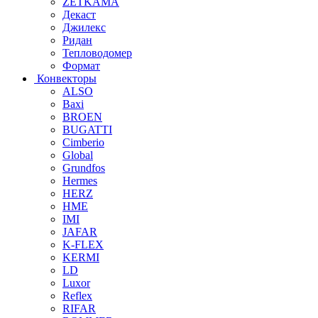
ZETKAMA
Декаст
Джилекс
Ридан
Тепловодомер
Формат
Конвекторы
ALSO
Baxi
BROEN
BUGATTI
Cimberio
Global
Grundfos
Hermes
HERZ
HME
IMI
JAFAR
K-FLEX
KERMI
LD
Luxor
Reflex
RIFAR