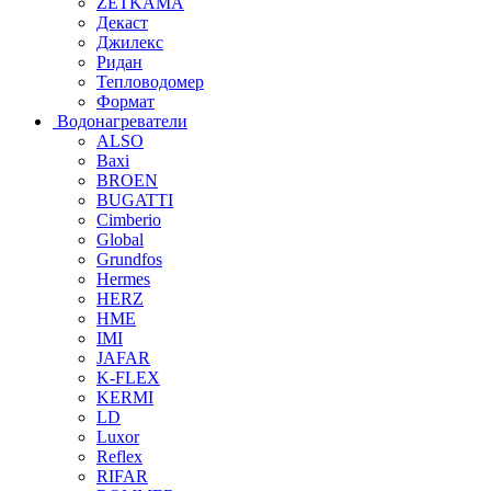
ZETKAMA
Декаст
Джилекс
Ридан
Тепловодомер
Формат
Водонагреватели
ALSO
Baxi
BROEN
BUGATTI
Cimberio
Global
Grundfos
Hermes
HERZ
HME
IMI
JAFAR
K-FLEX
KERMI
LD
Luxor
Reflex
RIFAR