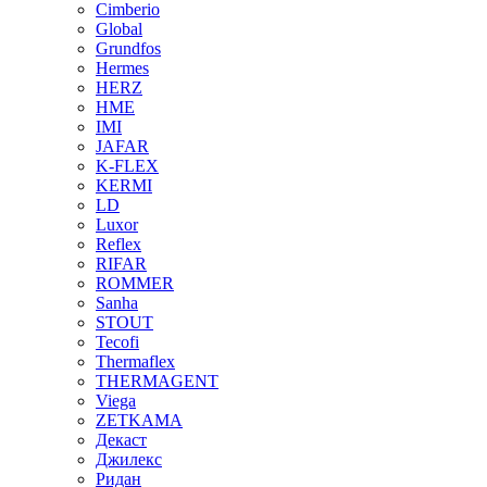
Cimberio
Global
Grundfos
Hermes
HERZ
HME
IMI
JAFAR
K-FLEX
KERMI
LD
Luxor
Reflex
RIFAR
ROMMER
Sanha
STOUT
Tecofi
Thermaflex
THERMAGENT
Viega
ZETKAMA
Декаст
Джилекс
Ридан