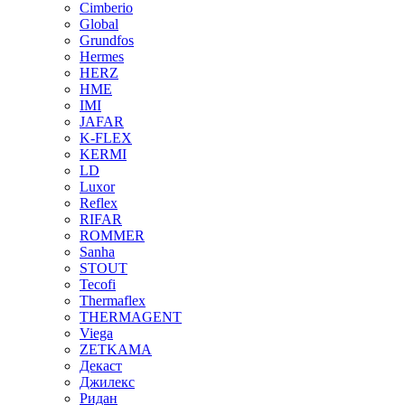
Cimberio
Global
Grundfos
Hermes
HERZ
HME
IMI
JAFAR
K-FLEX
KERMI
LD
Luxor
Reflex
RIFAR
ROMMER
Sanha
STOUT
Tecofi
Thermaflex
THERMAGENT
Viega
ZETKAMA
Декаст
Джилекс
Ридан