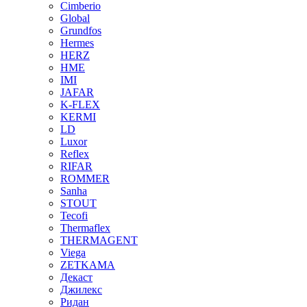
Cimberio
Global
Grundfos
Hermes
HERZ
HME
IMI
JAFAR
K-FLEX
KERMI
LD
Luxor
Reflex
RIFAR
ROMMER
Sanha
STOUT
Tecofi
Thermaflex
THERMAGENT
Viega
ZETKAMA
Декаст
Джилекс
Ридан