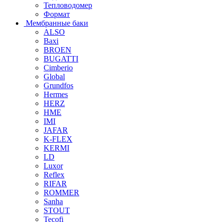
Тепловодомер
Формат
Мембранные баки
ALSO
Baxi
BROEN
BUGATTI
Cimberio
Global
Grundfos
Hermes
HERZ
HME
IMI
JAFAR
K-FLEX
KERMI
LD
Luxor
Reflex
RIFAR
ROMMER
Sanha
STOUT
Tecofi