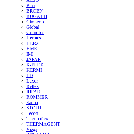
ALSO
Baxi
BROEN
BUGATTI
Cimberio
Global
Grundfos
Hermes
HERZ
HME
IMI
JAFAR
K-FLEX
KERMI
LD
Luxor
Reflex
RIFAR
ROMMER
Sanha
STOUT
Tecofi
Thermaflex
THERMAGENT
Viega