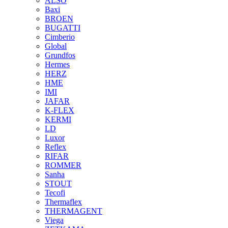
ALSO
Baxi
BROEN
BUGATTI
Cimberio
Global
Grundfos
Hermes
HERZ
HME
IMI
JAFAR
K-FLEX
KERMI
LD
Luxor
Reflex
RIFAR
ROMMER
Sanha
STOUT
Tecofi
Thermaflex
THERMAGENT
Viega