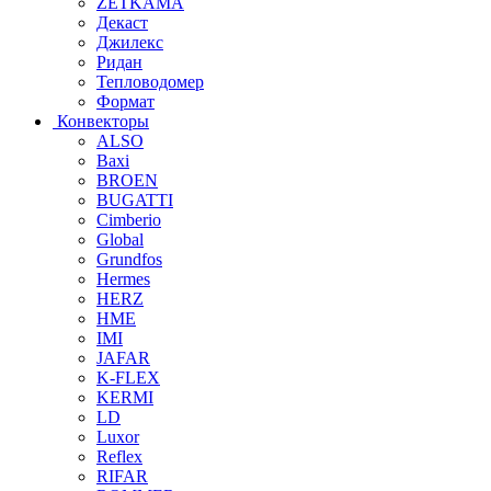
ZETKAMA
Декаст
Джилекс
Ридан
Тепловодомер
Формат
Конвекторы
ALSO
Baxi
BROEN
BUGATTI
Cimberio
Global
Grundfos
Hermes
HERZ
HME
IMI
JAFAR
K-FLEX
KERMI
LD
Luxor
Reflex
RIFAR