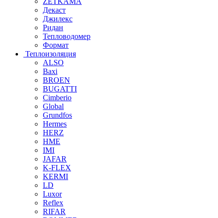
ZETKAMA
Декаст
Джилекс
Ридан
Тепловодомер
Формат
Теплоизоляция
ALSO
Baxi
BROEN
BUGATTI
Cimberio
Global
Grundfos
Hermes
HERZ
HME
IMI
JAFAR
K-FLEX
KERMI
LD
Luxor
Reflex
RIFAR