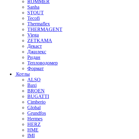
ROMMER
Sanha
STOUT
Tecofi
Thermaflex
THERMAGENT
Viega
ZETKAMA
Декаст
Джилекс
Ридан
Тепловодомер
Формат
Котлы
ALSO
Baxi
BROEN
BUGATTI
Cimberio
Global
Grundfos
Hermes
HERZ
HME
IMI