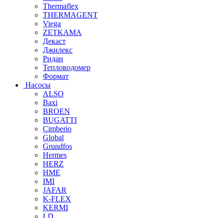
Thermaflex
THERMAGENT
Viega
ZETKAMA
Декаст
Джилекс
Ридан
Тепловодомер
Формат
Насосы
ALSO
Baxi
BROEN
BUGATTI
Cimberio
Global
Grundfos
Hermes
HERZ
HME
IMI
JAFAR
K-FLEX
KERMI
LD