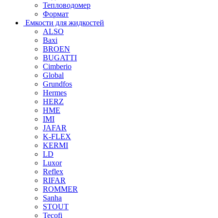
Тепловодомер
Формат
Емкости для жидкостей
ALSO
Baxi
BROEN
BUGATTI
Cimberio
Global
Grundfos
Hermes
HERZ
HME
IMI
JAFAR
K-FLEX
KERMI
LD
Luxor
Reflex
RIFAR
ROMMER
Sanha
STOUT
Tecofi