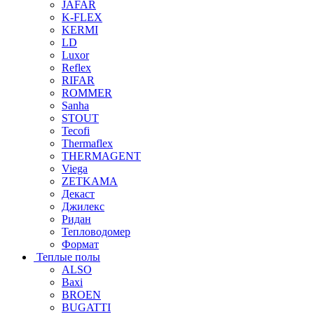
JAFAR
K-FLEX
KERMI
LD
Luxor
Reflex
RIFAR
ROMMER
Sanha
STOUT
Tecofi
Thermaflex
THERMAGENT
Viega
ZETKAMA
Декаст
Джилекс
Ридан
Тепловодомер
Формат
Теплые полы
ALSO
Baxi
BROEN
BUGATTI