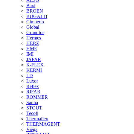
ALSO
Baxi
BROEN
BUGATTI
Cimberio
Global
Grundfos
Hermes
HERZ
HME
IMI
JAFAR
K-FLEX
KERMI
LD
Luxor
Reflex
RIFAR
ROMMER
Sanha
STOUT
Tecofi
Thermaflex
THERMAGENT
Viega