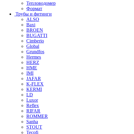
Тепловодомер
Формат
Трубы и фитинги
ALSO
Baxi
BROEN
BUGATTI
Cimberio
Global
Grundfos
Hermes
HERZ
HME
IMI
JAFAR
K-FLEX
KERMI
LD
Luxor
Reflex
RIFAR
ROMMER
Sanha
STOUT
Tecofi