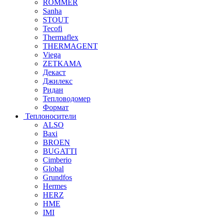
ROMMER
Sanha
STOUT
Tecofi
Thermaflex
THERMAGENT
Viega
ZETKAMA
Декаст
Джилекс
Ридан
Тепловодомер
Формат
Теплоносители
ALSO
Baxi
BROEN
BUGATTI
Cimberio
Global
Grundfos
Hermes
HERZ
HME
IMI