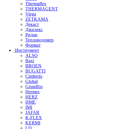
Thermaflex
THERMAGENT
Viega
ZETKAMA
Декаст
Джилекс
Ридан
Тепловодомер
Формат
Инструмент
ALSO
Baxi
BROEN
BUGATTI
Cimberio
Global
Grundfos
Hermes
HERZ
HME
IMI
JAFAR
K-FLEX
KERMI
LD