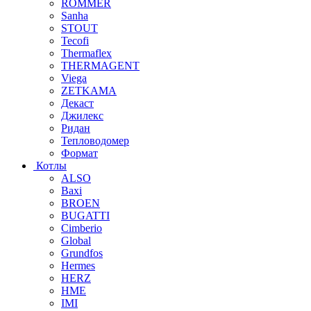
ROMMER
Sanha
STOUT
Tecofi
Thermaflex
THERMAGENT
Viega
ZETKAMA
Декаст
Джилекс
Ридан
Тепловодомер
Формат
Котлы
ALSO
Baxi
BROEN
BUGATTI
Cimberio
Global
Grundfos
Hermes
HERZ
HME
IMI