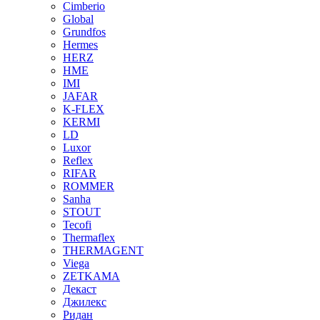
Cimberio
Global
Grundfos
Hermes
HERZ
HME
IMI
JAFAR
K-FLEX
KERMI
LD
Luxor
Reflex
RIFAR
ROMMER
Sanha
STOUT
Tecofi
Thermaflex
THERMAGENT
Viega
ZETKAMA
Декаст
Джилекс
Ридан