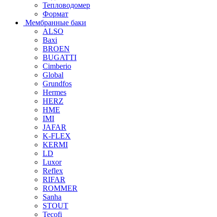
Тепловодомер
Формат
Мембранные баки
ALSO
Baxi
BROEN
BUGATTI
Cimberio
Global
Grundfos
Hermes
HERZ
HME
IMI
JAFAR
K-FLEX
KERMI
LD
Luxor
Reflex
RIFAR
ROMMER
Sanha
STOUT
Tecofi