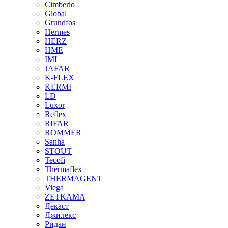
Cimberio
Global
Grundfos
Hermes
HERZ
HME
IMI
JAFAR
K-FLEX
KERMI
LD
Luxor
Reflex
RIFAR
ROMMER
Sanha
STOUT
Tecofi
Thermaflex
THERMAGENT
Viega
ZETKAMA
Декаст
Джилекс
Ридан