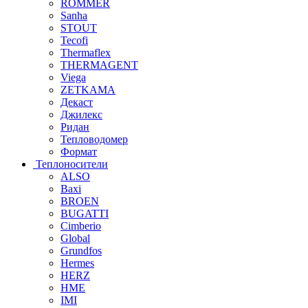
ROMMER
Sanha
STOUT
Tecofi
Thermaflex
THERMAGENT
Viega
ZETKAMA
Декаст
Джилекс
Ридан
Тепловодомер
Формат
Теплоносители
ALSO
Baxi
BROEN
BUGATTI
Cimberio
Global
Grundfos
Hermes
HERZ
HME
IMI