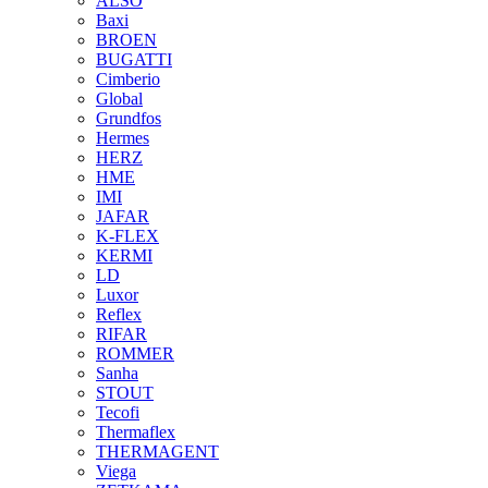
ALSO
Baxi
BROEN
BUGATTI
Cimberio
Global
Grundfos
Hermes
HERZ
HME
IMI
JAFAR
K-FLEX
KERMI
LD
Luxor
Reflex
RIFAR
ROMMER
Sanha
STOUT
Tecofi
Thermaflex
THERMAGENT
Viega