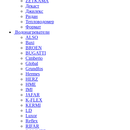
ZETKAMA
Декаст
Джилекс
Ридан
Тепловодомер
Формат
Водонагреватели
ALSO
Baxi
BROEN
BUGATTI
Cimberio
Global
Grundfos
Hermes
HERZ
HME
IMI
JAFAR
K-FLEX
KERMI
LD
Luxor
Reflex
RIFAR