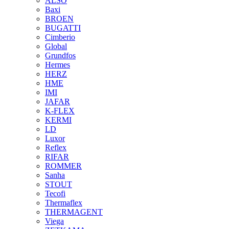
ALSO
Baxi
BROEN
BUGATTI
Cimberio
Global
Grundfos
Hermes
HERZ
HME
IMI
JAFAR
K-FLEX
KERMI
LD
Luxor
Reflex
RIFAR
ROMMER
Sanha
STOUT
Tecofi
Thermaflex
THERMAGENT
Viega