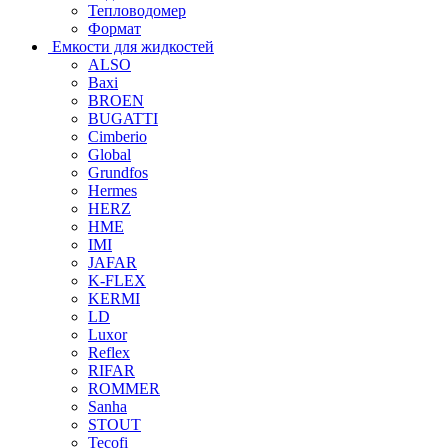
Тепловодомер
Формат
Емкости для жидкостей
ALSO
Baxi
BROEN
BUGATTI
Cimberio
Global
Grundfos
Hermes
HERZ
HME
IMI
JAFAR
K-FLEX
KERMI
LD
Luxor
Reflex
RIFAR
ROMMER
Sanha
STOUT
Tecofi