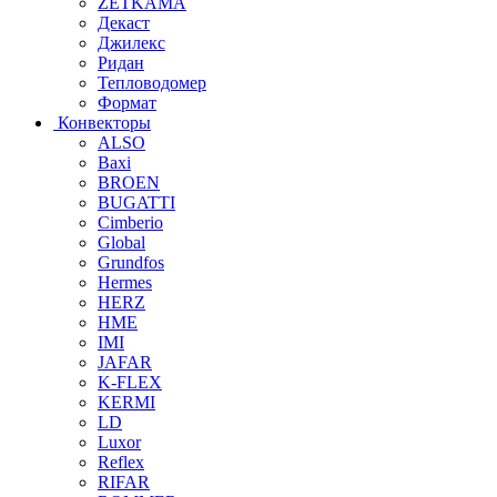
ZETKAMA
Декаст
Джилекс
Ридан
Тепловодомер
Формат
Конвекторы
ALSO
Baxi
BROEN
BUGATTI
Cimberio
Global
Grundfos
Hermes
HERZ
HME
IMI
JAFAR
K-FLEX
KERMI
LD
Luxor
Reflex
RIFAR