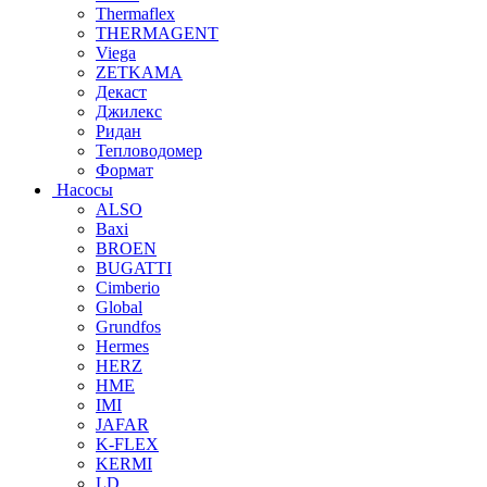
Thermaflex
THERMAGENT
Viega
ZETKAMA
Декаст
Джилекс
Ридан
Тепловодомер
Формат
Насосы
ALSO
Baxi
BROEN
BUGATTI
Cimberio
Global
Grundfos
Hermes
HERZ
HME
IMI
JAFAR
K-FLEX
KERMI
LD