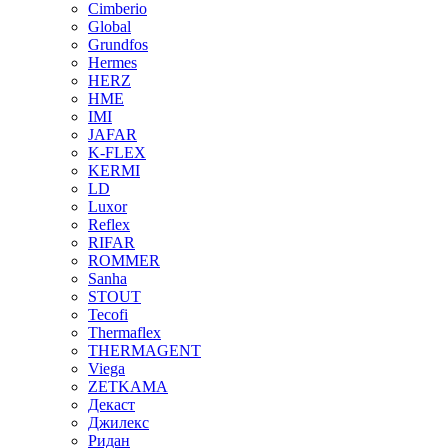
Cimberio
Global
Grundfos
Hermes
HERZ
HME
IMI
JAFAR
K-FLEX
KERMI
LD
Luxor
Reflex
RIFAR
ROMMER
Sanha
STOUT
Tecofi
Thermaflex
THERMAGENT
Viega
ZETKAMA
Декаст
Джилекс
Ридан