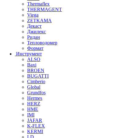
Thermaflex
THERMAGENT
Viega
ZETKAMA
Декаст
Джилекс
Ридан
Тепловодомер
Формат
Инструмент
ALSO
Baxi
BROEN
BUGATTI
Cimberio
Global
Grundfos
Hermes
HERZ
HME
IMI
JAFAR
K-FLEX
KERMI
LD