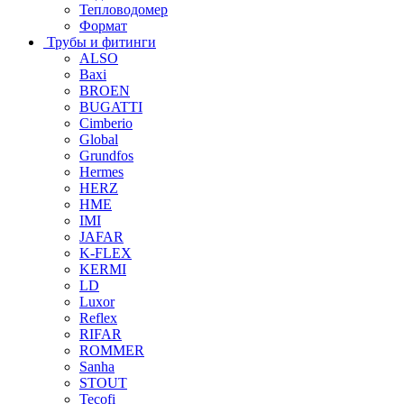
Тепловодомер
Формат
Трубы и фитинги
ALSO
Baxi
BROEN
BUGATTI
Cimberio
Global
Grundfos
Hermes
HERZ
HME
IMI
JAFAR
K-FLEX
KERMI
LD
Luxor
Reflex
RIFAR
ROMMER
Sanha
STOUT
Tecofi