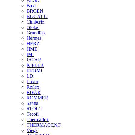
ALSO
Baxi
BROEN
BUGATTI
Cimberio
Global
Grundfos
Hermes
HERZ
HME
IMI
JAFAR
K-FLEX
KERMI
LD
Luxor
Reflex
RIFAR
ROMMER
Sanha
STOUT
Tecofi
Thermaflex
THERMAGENT
Viega