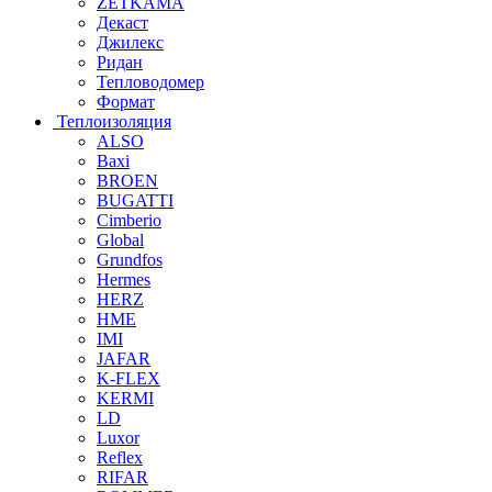
ZETKAMA
Декаст
Джилекс
Ридан
Тепловодомер
Формат
Теплоизоляция
ALSO
Baxi
BROEN
BUGATTI
Cimberio
Global
Grundfos
Hermes
HERZ
HME
IMI
JAFAR
K-FLEX
KERMI
LD
Luxor
Reflex
RIFAR