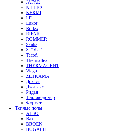
JAFAR
K-FLEX
KERMI
LD
Luxor
Reflex
RIFAR
ROMMER
Sanha
STOUT
Tecofi
Thermaflex
THERMAGENT
Viega
ZETKAMA
Декаст
Джилекс
Ридан
Тепловодомер
Формат
Теплые полы
ALSO
Baxi
BROEN
BUGATTI