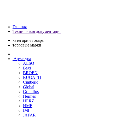
Главная
Техническая документация
категории товара
торговые марки
Арматура
ALSO
Baxi
BROEN
BUGATTI
Cimberio
Global
Grundfos
Hermes
HERZ
HME
IMI
JAFAR