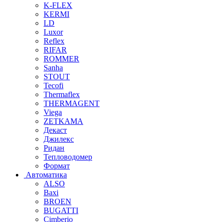
K-FLEX
KERMI
LD
Luxor
Reflex
RIFAR
ROMMER
Sanha
STOUT
Tecofi
Thermaflex
THERMAGENT
Viega
ZETKAMA
Декаст
Джилекс
Ридан
Тепловодомер
Формат
Автоматика
ALSO
Baxi
BROEN
BUGATTI
Cimberio