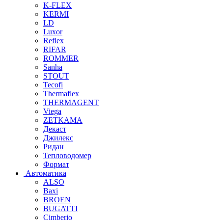
K-FLEX
KERMI
LD
Luxor
Reflex
RIFAR
ROMMER
Sanha
STOUT
Tecofi
Thermaflex
THERMAGENT
Viega
ZETKAMA
Декаст
Джилекс
Ридан
Тепловодомер
Формат
Автоматика
ALSO
Baxi
BROEN
BUGATTI
Cimberio