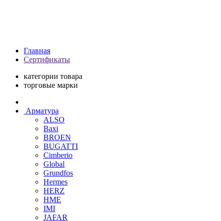
Главная
Сертификаты
категории товара
торговые марки
Арматура
ALSO
Baxi
BROEN
BUGATTI
Cimberio
Global
Grundfos
Hermes
HERZ
HME
IMI
JAFAR