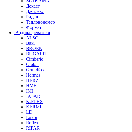
ZETKAMA
Декаст
Джилекс
Ридан
Тепловодомер
Формат
Водонагреватели
ALSO
Baxi
BROEN
BUGATTI
Cimberio
Global
Grundfos
Hermes
HERZ
HME
IMI
JAFAR
K-FLEX
KERMI
LD
Luxor
Reflex
RIFAR