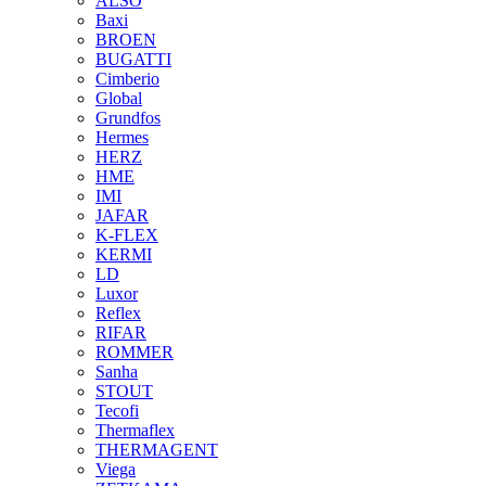
ALSO
Baxi
BROEN
BUGATTI
Cimberio
Global
Grundfos
Hermes
HERZ
HME
IMI
JAFAR
K-FLEX
KERMI
LD
Luxor
Reflex
RIFAR
ROMMER
Sanha
STOUT
Tecofi
Thermaflex
THERMAGENT
Viega