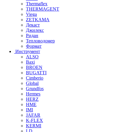
Thermaflex
THERMAGENT
Viega
ZETKAMA
Декаст
Джилекс
Ридан
Тепловодомер
Формат
Инструмент
ALSO
Baxi
BROEN
BUGATTI
Cimberio
Global
Grundfos
Hermes
HERZ
HME
IMI
JAFAR
K-FLEX
KERMI
LD