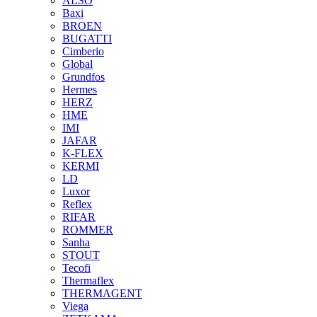
ALSO
Baxi
BROEN
BUGATTI
Cimberio
Global
Grundfos
Hermes
HERZ
HME
IMI
JAFAR
K-FLEX
KERMI
LD
Luxor
Reflex
RIFAR
ROMMER
Sanha
STOUT
Tecofi
Thermaflex
THERMAGENT
Viega