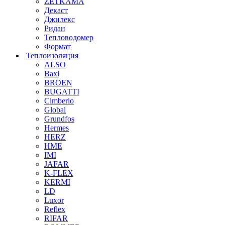
ZETKAMA
Декаст
Джилекс
Ридан
Тепловодомер
Формат
Теплоизоляция
ALSO
Baxi
BROEN
BUGATTI
Cimberio
Global
Grundfos
Hermes
HERZ
HME
IMI
JAFAR
K-FLEX
KERMI
LD
Luxor
Reflex
RIFAR