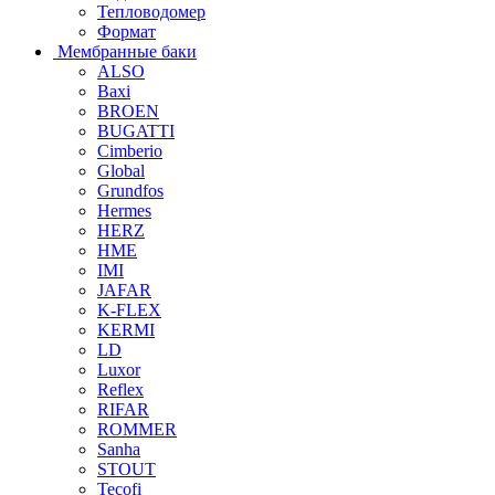
Тепловодомер
Формат
Мембранные баки
ALSO
Baxi
BROEN
BUGATTI
Cimberio
Global
Grundfos
Hermes
HERZ
HME
IMI
JAFAR
K-FLEX
KERMI
LD
Luxor
Reflex
RIFAR
ROMMER
Sanha
STOUT
Tecofi