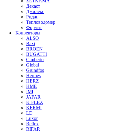
ZETKAMA
Декаст
Джилекс
Ридан
Тепловодомер
Формат
Конвекторы
ALSO
Baxi
BROEN
BUGATTI
Cimberio
Global
Grundfos
Hermes
HERZ
HME
IMI
JAFAR
K-FLEX
KERMI
LD
Luxor
Reflex
RIFAR