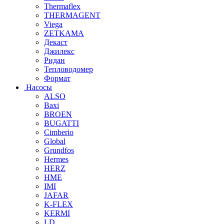
Thermaflex
THERMAGENT
Viega
ZETKAMA
Декаст
Джилекс
Ридан
Тепловодомер
Формат
Насосы
ALSO
Baxi
BROEN
BUGATTI
Cimberio
Global
Grundfos
Hermes
HERZ
HME
IMI
JAFAR
K-FLEX
KERMI
LD