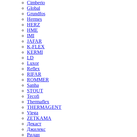
Cimberio
Global
Grundfos
Hermes
HERZ
HME
IMI
JAFAR
K-FLEX
KERMI
LD
Luxor
Reflex
RIFAR
ROMMER
Sanha
STOUT
Tecofi
Thermaflex
THERMAGENT
Viega
ZETKAMA
Декаст
Джилекс
Ридан