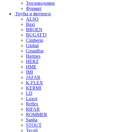
Тепловодомер
Формат
Трубы и фитинги
ALSO
Baxi
BROEN
BUGATTI
Cimberio
Global
Grundfos
Hermes
HERZ
HME
IMI
JAFAR
K-FLEX
KERMI
LD
Luxor
Reflex
RIFAR
ROMMER
Sanha
STOUT
Tecofi