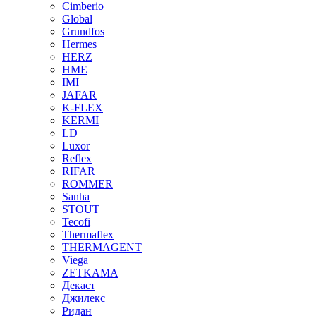
Cimberio
Global
Grundfos
Hermes
HERZ
HME
IMI
JAFAR
K-FLEX
KERMI
LD
Luxor
Reflex
RIFAR
ROMMER
Sanha
STOUT
Tecofi
Thermaflex
THERMAGENT
Viega
ZETKAMA
Декаст
Джилекс
Ридан