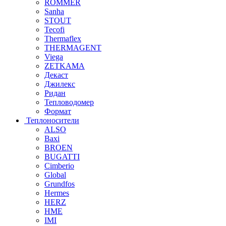
ROMMER
Sanha
STOUT
Tecofi
Thermaflex
THERMAGENT
Viega
ZETKAMA
Декаст
Джилекс
Ридан
Тепловодомер
Формат
Теплоносители
ALSO
Baxi
BROEN
BUGATTI
Cimberio
Global
Grundfos
Hermes
HERZ
HME
IMI