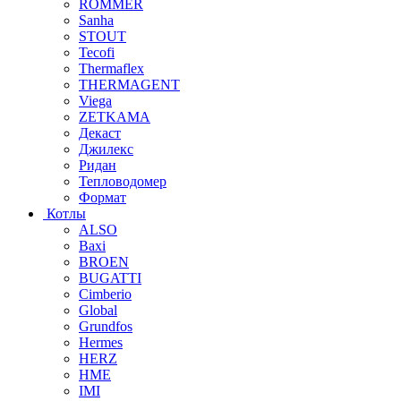
ROMMER
Sanha
STOUT
Tecofi
Thermaflex
THERMAGENT
Viega
ZETKAMA
Декаст
Джилекс
Ридан
Тепловодомер
Формат
Котлы
ALSO
Baxi
BROEN
BUGATTI
Cimberio
Global
Grundfos
Hermes
HERZ
HME
IMI