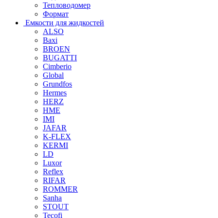
Тепловодомер
Формат
Емкости для жидкостей
ALSO
Baxi
BROEN
BUGATTI
Cimberio
Global
Grundfos
Hermes
HERZ
HME
IMI
JAFAR
K-FLEX
KERMI
LD
Luxor
Reflex
RIFAR
ROMMER
Sanha
STOUT
Tecofi