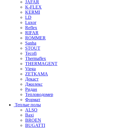
JAFAR
K-FLEX
KERMI
LD
Luxor
Reflex
RIFAR
ROMMER
Sanha
STOUT
Tecofi
Thermaflex
THERMAGENT
Viega
ZETKAMA
Декаст
Джилекс
Ридан
Тепловодомер
Формат
Теплые полы
ALSO
Baxi
BROEN
BUGATTI