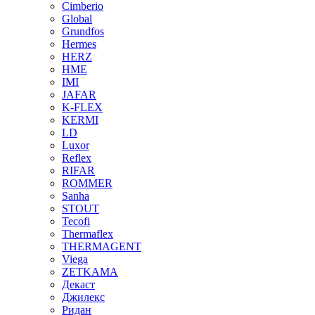
Cimberio
Global
Grundfos
Hermes
HERZ
HME
IMI
JAFAR
K-FLEX
KERMI
LD
Luxor
Reflex
RIFAR
ROMMER
Sanha
STOUT
Tecofi
Thermaflex
THERMAGENT
Viega
ZETKAMA
Декаст
Джилекс
Ридан