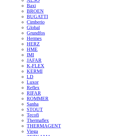
ALSO
Baxi
BROEN
BUGATTI
Cimberio
Global
Grundfos
Hermes
HERZ
HME
IMI
JAFAR
K-FLEX
KERMI
LD
Luxor
Reflex
RIFAR
ROMMER
Sanha
STOUT
Tecofi
Thermaflex
THERMAGENT
Viega