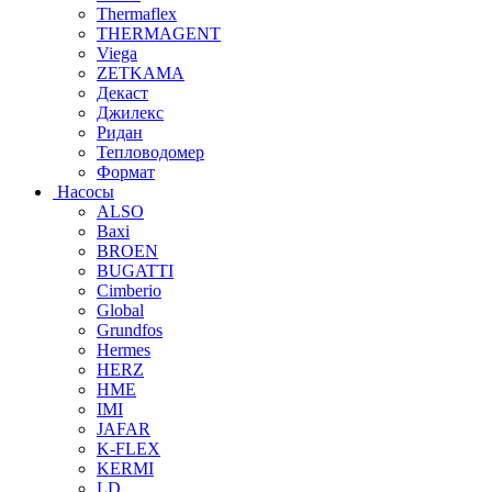
Thermaflex
THERMAGENT
Viega
ZETKAMA
Декаст
Джилекс
Ридан
Тепловодомер
Формат
Насосы
ALSO
Baxi
BROEN
BUGATTI
Cimberio
Global
Grundfos
Hermes
HERZ
HME
IMI
JAFAR
K-FLEX
KERMI
LD