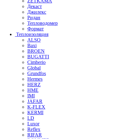
ZETKAMA
Декаст
Джилекс
Ридан
Тепловодомер
Формат
Теплоизоляция
ALSO
Baxi
BROEN
BUGATTI
Cimberio
Global
Grundfos
Hermes
HERZ
HME
IMI
JAFAR
K-FLEX
KERMI
LD
Luxor
Reflex
RIFAR