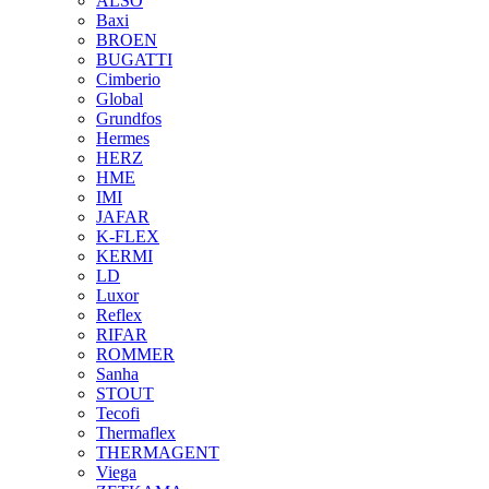
ALSO
Baxi
BROEN
BUGATTI
Cimberio
Global
Grundfos
Hermes
HERZ
HME
IMI
JAFAR
K-FLEX
KERMI
LD
Luxor
Reflex
RIFAR
ROMMER
Sanha
STOUT
Tecofi
Thermaflex
THERMAGENT
Viega