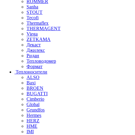
ROMMER
Sanha
STOUT
Tecofi
Thermaflex
THERMAGENT
Viega
ZETKAMA
Декаст
Джилекс
Ридан
Тепловодомер
Формат
Теплоносители
ALSO
Baxi
BROEN
BUGATTI
Cimberio
Global
Grundfos
Hermes
HERZ
HME
IMI