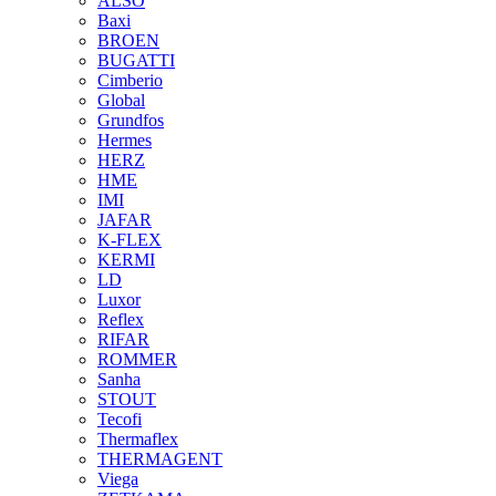
ALSO
Baxi
BROEN
BUGATTI
Cimberio
Global
Grundfos
Hermes
HERZ
HME
IMI
JAFAR
K-FLEX
KERMI
LD
Luxor
Reflex
RIFAR
ROMMER
Sanha
STOUT
Tecofi
Thermaflex
THERMAGENT
Viega