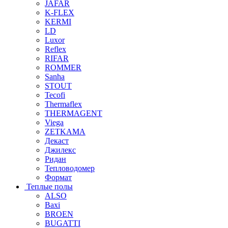
JAFAR
K-FLEX
KERMI
LD
Luxor
Reflex
RIFAR
ROMMER
Sanha
STOUT
Tecofi
Thermaflex
THERMAGENT
Viega
ZETKAMA
Декаст
Джилекс
Ридан
Тепловодомер
Формат
Теплые полы
ALSO
Baxi
BROEN
BUGATTI