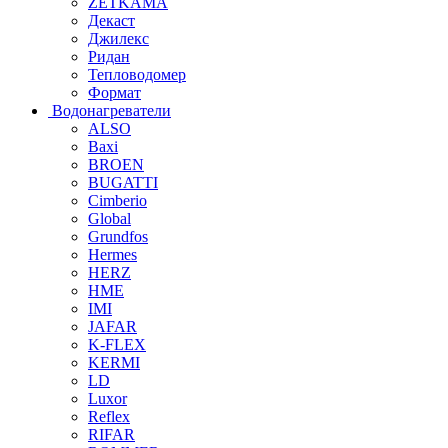
ZETKAMA
Декаст
Джилекс
Ридан
Тепловодомер
Формат
Водонагреватели
ALSO
Baxi
BROEN
BUGATTI
Cimberio
Global
Grundfos
Hermes
HERZ
HME
IMI
JAFAR
K-FLEX
KERMI
LD
Luxor
Reflex
RIFAR