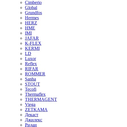
Cimberio
Global
Grundfos
Hermes
HERZ
HME
IMI
JAFAR
K-FLEX
KERMI
LD
Luxor
Reflex
RIFAR
ROMMER
Sanha
STOUT
Tecofi
Thermaflex
THERMAGENT
Viega
ZETKAMA
Декаст
Джилекс
Ридан