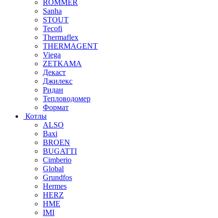
ROMMER
Sanha
STOUT
Tecofi
Thermaflex
THERMAGENT
Viega
ZETKAMA
Декаст
Джилекс
Ридан
Тепловодомер
Формат
Котлы
ALSO
Baxi
BROEN
BUGATTI
Cimberio
Global
Grundfos
Hermes
HERZ
HME
IMI