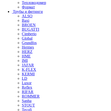
Тепловодомер
Формат
Трубы и фитинги
ALSO
Baxi
BROEN
BUGATTI
Cimberio
Global
Grundfos
Hermes
HERZ
HME
IMI
JAFAR
K-FLEX
KERMI
LD
Luxor
Reflex
RIFAR
ROMMER
Sanha
STOUT
Tecofi