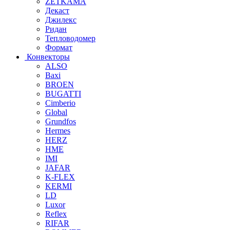
ZETKAMA
Декаст
Джилекс
Ридан
Тепловодомер
Формат
Конвекторы
ALSO
Baxi
BROEN
BUGATTI
Cimberio
Global
Grundfos
Hermes
HERZ
HME
IMI
JAFAR
K-FLEX
KERMI
LD
Luxor
Reflex
RIFAR