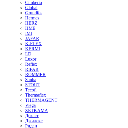
Cimberio
Global
Grundfos
Hermes
HERZ
HME
IMI
JAFAR
K-FLEX
KERMI
LD
Luxor
Reflex
RIFAR
ROMMER
Sanha
STOUT
Tecofi
Thermaflex
THERMAGENT
Viega
ZETKAMA
Декаст
Джилекс
Ридан