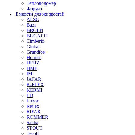
Тепловодомер
Формат
Емкости для жидкостей
ALSO
Baxi
BROEN
BUGATTI
Cimberio
Global
Grundfos
Hermes
HERZ
HME
IMI
JAFAR
K-FLEX
KERMI
LD
Luxor
Reflex
RIFAR
ROMMER
Sanha
STOUT
Tecofi