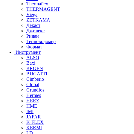
Thermaflex
THERMAGENT
Viega
ZETKAMA
Декаст
Джилекс
Ридан
Тепловодомер
Формат
Инструмент
ALSO
Baxi
BROEN
BUGATTI
Cimberio
Global
Grundfos
Hermes
HERZ
HME
IMI
JAFAR
K-FLEX
KERMI
LD