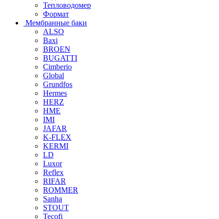
Тепловодомер
Формат
Мембранные баки
ALSO
Baxi
BROEN
BUGATTI
Cimberio
Global
Grundfos
Hermes
HERZ
HME
IMI
JAFAR
K-FLEX
KERMI
LD
Luxor
Reflex
RIFAR
ROMMER
Sanha
STOUT
Tecofi