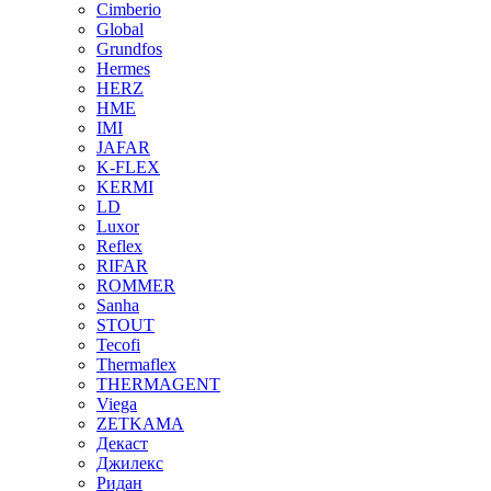
Cimberio
Global
Grundfos
Hermes
HERZ
HME
IMI
JAFAR
K-FLEX
KERMI
LD
Luxor
Reflex
RIFAR
ROMMER
Sanha
STOUT
Tecofi
Thermaflex
THERMAGENT
Viega
ZETKAMA
Декаст
Джилекс
Ридан