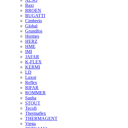
ALSO
Baxi
BROEN
BUGATTI
Cimberio
Global
Grundfos
Hermes
HERZ
HME
IMI
JAFAR
K-FLEX
KERMI
LD
Luxor
Reflex
RIFAR
ROMMER
Sanha
STOUT
Tecofi
Thermaflex
THERMAGENT
Viega