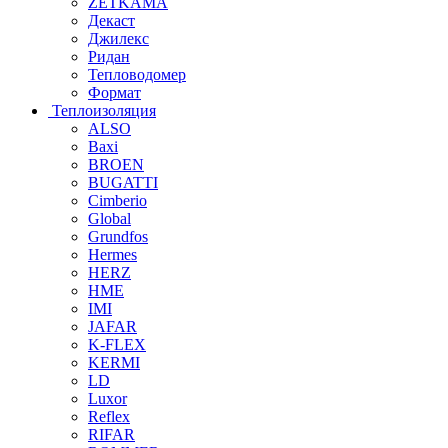
ZETKAMA
Декаст
Джилекс
Ридан
Тепловодомер
Формат
Теплоизоляция
ALSO
Baxi
BROEN
BUGATTI
Cimberio
Global
Grundfos
Hermes
HERZ
HME
IMI
JAFAR
K-FLEX
KERMI
LD
Luxor
Reflex
RIFAR