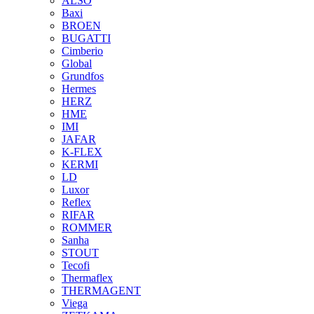
ALSO
Baxi
BROEN
BUGATTI
Cimberio
Global
Grundfos
Hermes
HERZ
HME
IMI
JAFAR
K-FLEX
KERMI
LD
Luxor
Reflex
RIFAR
ROMMER
Sanha
STOUT
Tecofi
Thermaflex
THERMAGENT
Viega