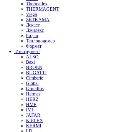
Thermaflex
THERMAGENT
Viega
ZETKAMA
Декаст
Джилекс
Ридан
Тепловодомер
Формат
Инструмент
ALSO
Baxi
BROEN
BUGATTI
Cimberio
Global
Grundfos
Hermes
HERZ
HME
IMI
JAFAR
K-FLEX
KERMI
LD