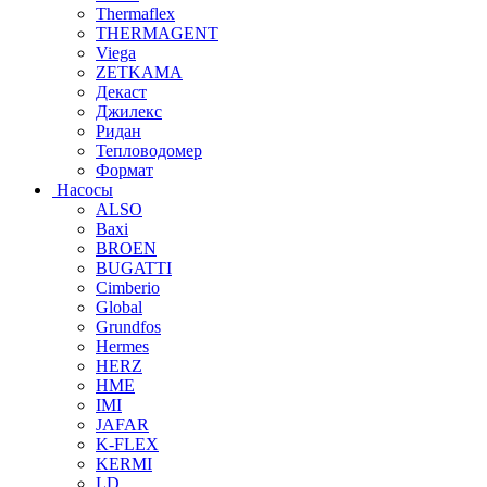
Thermaflex
THERMAGENT
Viega
ZETKAMA
Декаст
Джилекс
Ридан
Тепловодомер
Формат
Насосы
ALSO
Baxi
BROEN
BUGATTI
Cimberio
Global
Grundfos
Hermes
HERZ
HME
IMI
JAFAR
K-FLEX
KERMI
LD