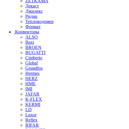
ZETKAMA
Декаст
Джилекс
Ридан
Тепловодомер
Формат
Конвекторы
ALSO
Baxi
BROEN
BUGATTI
Cimberio
Global
Grundfos
Hermes
HERZ
HME
IMI
JAFAR
K-FLEX
KERMI
LD
Luxor
Reflex
RIFAR