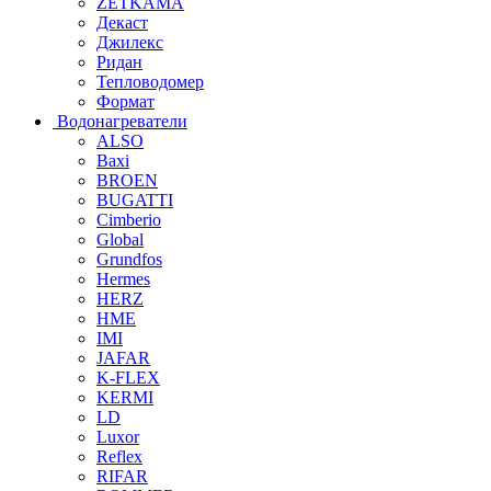
ZETKAMA
Декаст
Джилекс
Ридан
Тепловодомер
Формат
Водонагреватели
ALSO
Baxi
BROEN
BUGATTI
Cimberio
Global
Grundfos
Hermes
HERZ
HME
IMI
JAFAR
K-FLEX
KERMI
LD
Luxor
Reflex
RIFAR