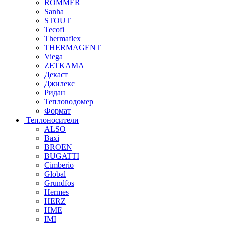
ROMMER
Sanha
STOUT
Tecofi
Thermaflex
THERMAGENT
Viega
ZETKAMA
Декаст
Джилекс
Ридан
Тепловодомер
Формат
Теплоносители
ALSO
Baxi
BROEN
BUGATTI
Cimberio
Global
Grundfos
Hermes
HERZ
HME
IMI