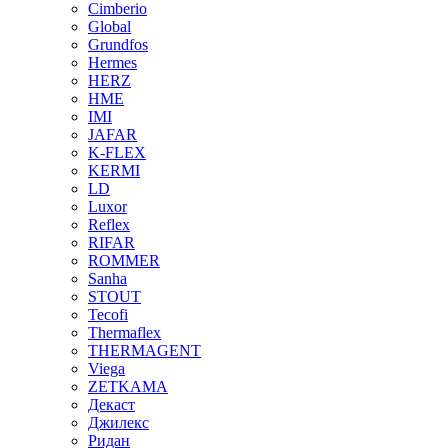
Cimberio
Global
Grundfos
Hermes
HERZ
HME
IMI
JAFAR
K-FLEX
KERMI
LD
Luxor
Reflex
RIFAR
ROMMER
Sanha
STOUT
Tecofi
Thermaflex
THERMAGENT
Viega
ZETKAMA
Декаст
Джилекс
Ридан