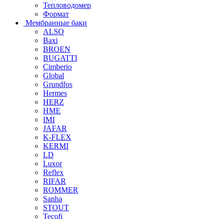
Тепловодомер
Формат
Мембранные баки
ALSO
Baxi
BROEN
BUGATTI
Cimberio
Global
Grundfos
Hermes
HERZ
HME
IMI
JAFAR
K-FLEX
KERMI
LD
Luxor
Reflex
RIFAR
ROMMER
Sanha
STOUT
Tecofi