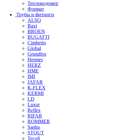
Тепловодомер
Формат
Трубы и фитинги
ALSO
Baxi
BROEN
BUGATTI
Cimberio
Global
Grundfos
Hermes
HERZ
HME
IMI
JAFAR
K-FLEX
KERMI
LD
Luxor
Reflex
RIFAR
ROMMER
Sanha
STOUT
Tecofi