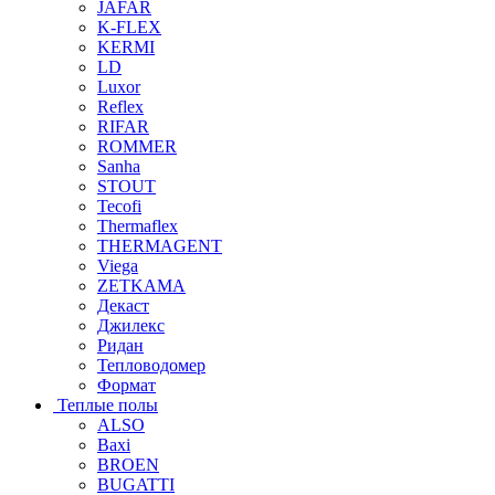
JAFAR
K-FLEX
KERMI
LD
Luxor
Reflex
RIFAR
ROMMER
Sanha
STOUT
Tecofi
Thermaflex
THERMAGENT
Viega
ZETKAMA
Декаст
Джилекс
Ридан
Тепловодомер
Формат
Теплые полы
ALSO
Baxi
BROEN
BUGATTI