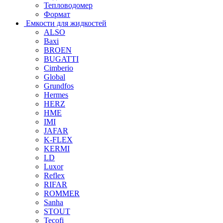
Тепловодомер
Формат
Емкости для жидкостей
ALSO
Baxi
BROEN
BUGATTI
Cimberio
Global
Grundfos
Hermes
HERZ
HME
IMI
JAFAR
K-FLEX
KERMI
LD
Luxor
Reflex
RIFAR
ROMMER
Sanha
STOUT
Tecofi