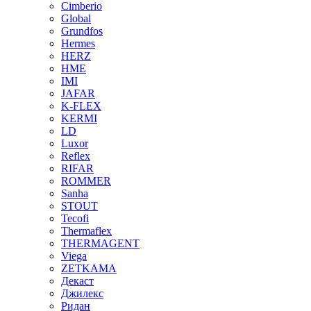
Cimberio
Global
Grundfos
Hermes
HERZ
HME
IMI
JAFAR
K-FLEX
KERMI
LD
Luxor
Reflex
RIFAR
ROMMER
Sanha
STOUT
Tecofi
Thermaflex
THERMAGENT
Viega
ZETKAMA
Декаст
Джилекс
Ридан