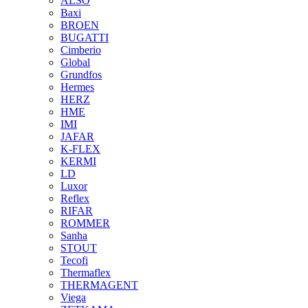
ALSO
Baxi
BROEN
BUGATTI
Cimberio
Global
Grundfos
Hermes
HERZ
HME
IMI
JAFAR
K-FLEX
KERMI
LD
Luxor
Reflex
RIFAR
ROMMER
Sanha
STOUT
Tecofi
Thermaflex
THERMAGENT
Viega