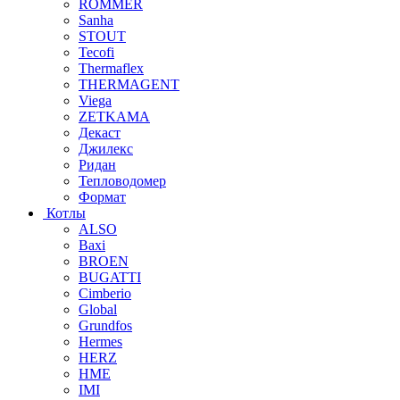
ROMMER
Sanha
STOUT
Tecofi
Thermaflex
THERMAGENT
Viega
ZETKAMA
Декаст
Джилекс
Ридан
Тепловодомер
Формат
Котлы
ALSO
Baxi
BROEN
BUGATTI
Cimberio
Global
Grundfos
Hermes
HERZ
HME
IMI