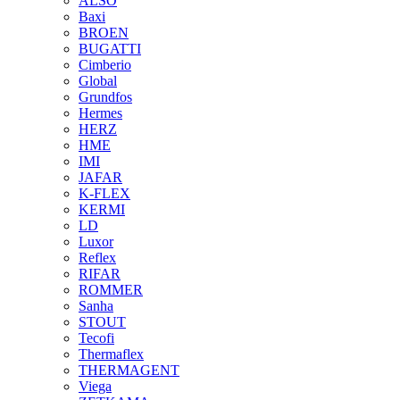
ALSO
Baxi
BROEN
BUGATTI
Cimberio
Global
Grundfos
Hermes
HERZ
HME
IMI
JAFAR
K-FLEX
KERMI
LD
Luxor
Reflex
RIFAR
ROMMER
Sanha
STOUT
Tecofi
Thermaflex
THERMAGENT
Viega