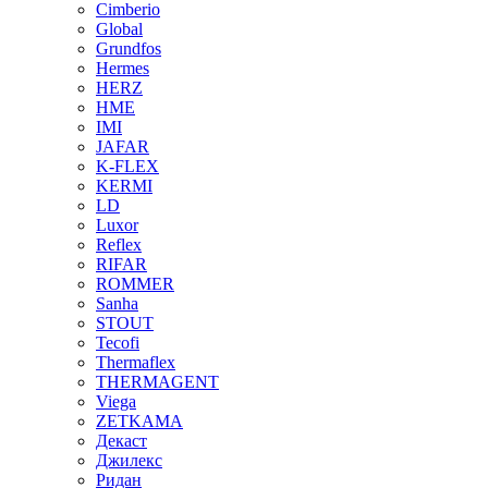
Cimberio
Global
Grundfos
Hermes
HERZ
HME
IMI
JAFAR
K-FLEX
KERMI
LD
Luxor
Reflex
RIFAR
ROMMER
Sanha
STOUT
Tecofi
Thermaflex
THERMAGENT
Viega
ZETKAMA
Декаст
Джилекс
Ридан