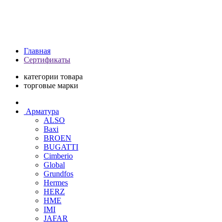
Главная
Сертификаты
категории товара
торговые марки
Арматура
ALSO
Baxi
BROEN
BUGATTI
Cimberio
Global
Grundfos
Hermes
HERZ
HME
IMI
JAFAR