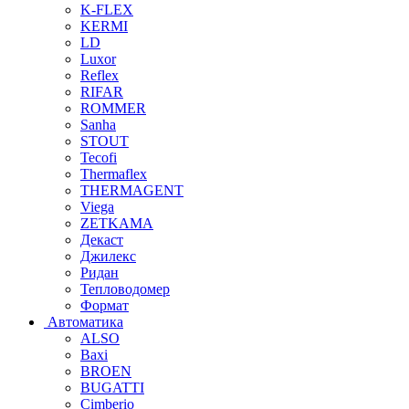
K-FLEX
KERMI
LD
Luxor
Reflex
RIFAR
ROMMER
Sanha
STOUT
Tecofi
Thermaflex
THERMAGENT
Viega
ZETKAMA
Декаст
Джилекс
Ридан
Тепловодомер
Формат
Автоматика
ALSO
Baxi
BROEN
BUGATTI
Cimberio