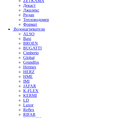
ZETKAMA
Декаст
Джилекс
Ридан
Тепловодомер
Формат
Водонагреватели
ALSO
Baxi
BROEN
BUGATTI
Cimberio
Global
Grundfos
Hermes
HERZ
HME
IMI
JAFAR
K-FLEX
KERMI
LD
Luxor
Reflex
RIFAR