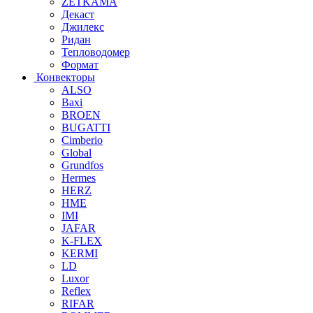
ZETKAMA
Декаст
Джилекс
Ридан
Тепловодомер
Формат
Конвекторы
ALSO
Baxi
BROEN
BUGATTI
Cimberio
Global
Grundfos
Hermes
HERZ
HME
IMI
JAFAR
K-FLEX
KERMI
LD
Luxor
Reflex
RIFAR