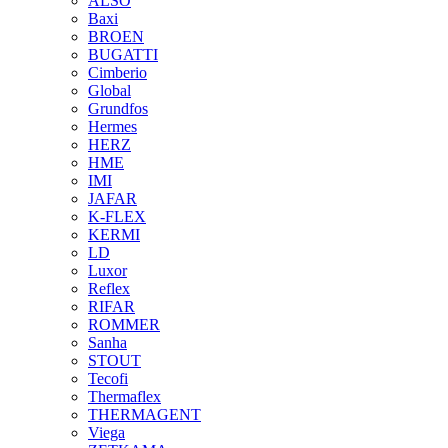
ALSO
Baxi
BROEN
BUGATTI
Cimberio
Global
Grundfos
Hermes
HERZ
HME
IMI
JAFAR
K-FLEX
KERMI
LD
Luxor
Reflex
RIFAR
ROMMER
Sanha
STOUT
Tecofi
Thermaflex
THERMAGENT
Viega