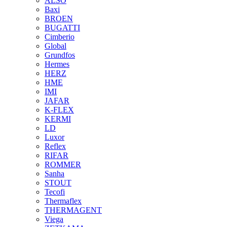
ALSO
Baxi
BROEN
BUGATTI
Cimberio
Global
Grundfos
Hermes
HERZ
HME
IMI
JAFAR
K-FLEX
KERMI
LD
Luxor
Reflex
RIFAR
ROMMER
Sanha
STOUT
Tecofi
Thermaflex
THERMAGENT
Viega