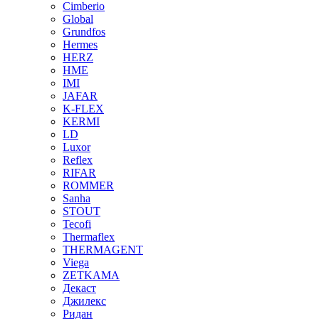
Cimberio
Global
Grundfos
Hermes
HERZ
HME
IMI
JAFAR
K-FLEX
KERMI
LD
Luxor
Reflex
RIFAR
ROMMER
Sanha
STOUT
Tecofi
Thermaflex
THERMAGENT
Viega
ZETKAMA
Декаст
Джилекс
Ридан