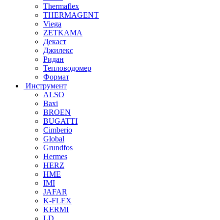
Thermaflex
THERMAGENT
Viega
ZETKAMA
Декаст
Джилекс
Ридан
Тепловодомер
Формат
Инструмент
ALSO
Baxi
BROEN
BUGATTI
Cimberio
Global
Grundfos
Hermes
HERZ
HME
IMI
JAFAR
K-FLEX
KERMI
LD