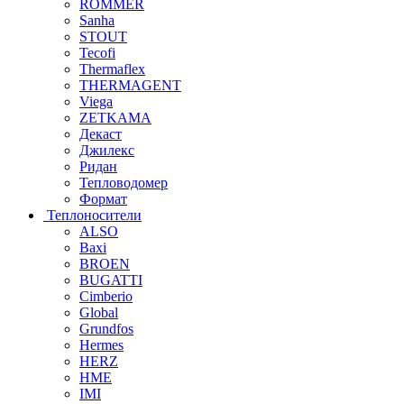
ROMMER
Sanha
STOUT
Tecofi
Thermaflex
THERMAGENT
Viega
ZETKAMA
Декаст
Джилекс
Ридан
Тепловодомер
Формат
Теплоносители
ALSO
Baxi
BROEN
BUGATTI
Cimberio
Global
Grundfos
Hermes
HERZ
HME
IMI