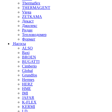
Thermaflex
THERMAGENT
Viega
ZETKAMA
Декаст
Джилекс
Ридан
Тепловодомер
Формат
Насосы
ALSO
Baxi
BROEN
BUGATTI
Cimberio
Global
Grundfos
Hermes
HERZ
HME
IMI
JAFAR
K-FLEX
KERMI
LD