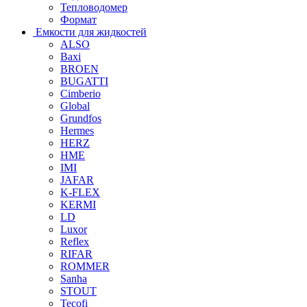
Тепловодомер
Формат
Емкости для жидкостей
ALSO
Baxi
BROEN
BUGATTI
Cimberio
Global
Grundfos
Hermes
HERZ
HME
IMI
JAFAR
K-FLEX
KERMI
LD
Luxor
Reflex
RIFAR
ROMMER
Sanha
STOUT
Tecofi