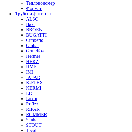
Тепловодомер
Формат
Трубы и фитинги
ALSO
Baxi
BROEN
BUGATTI
Cimberio
Global
Grundfos
Hermes
HERZ
HME
IMI
JAFAR
K-FLEX
KERMI
LD
Luxor
Reflex
RIFAR
ROMMER
Sanha
STOUT
Tecofi