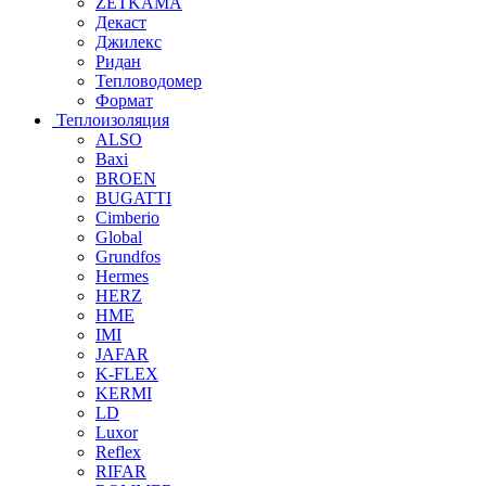
ZETKAMA
Декаст
Джилекс
Ридан
Тепловодомер
Формат
Теплоизоляция
ALSO
Baxi
BROEN
BUGATTI
Cimberio
Global
Grundfos
Hermes
HERZ
HME
IMI
JAFAR
K-FLEX
KERMI
LD
Luxor
Reflex
RIFAR