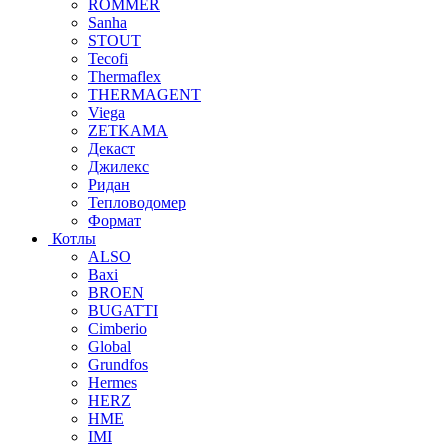
ROMMER
Sanha
STOUT
Tecofi
Thermaflex
THERMAGENT
Viega
ZETKAMA
Декаст
Джилекс
Ридан
Тепловодомер
Формат
Котлы
ALSO
Baxi
BROEN
BUGATTI
Cimberio
Global
Grundfos
Hermes
HERZ
HME
IMI