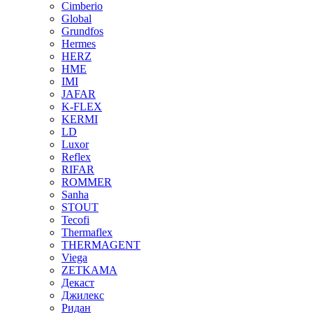
Cimberio
Global
Grundfos
Hermes
HERZ
HME
IMI
JAFAR
K-FLEX
KERMI
LD
Luxor
Reflex
RIFAR
ROMMER
Sanha
STOUT
Tecofi
Thermaflex
THERMAGENT
Viega
ZETKAMA
Декаст
Джилекс
Ридан