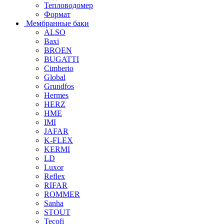
Тепловодомер
Формат
Мембранные баки
ALSO
Baxi
BROEN
BUGATTI
Cimberio
Global
Grundfos
Hermes
HERZ
HME
IMI
JAFAR
K-FLEX
KERMI
LD
Luxor
Reflex
RIFAR
ROMMER
Sanha
STOUT
Tecofi