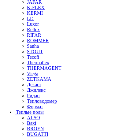
JAFAR
K-FLEX
KERMI
LD
Luxor
Reflex
RIFAR
ROMMER
Sanha
STOUT
Tecofi
Thermaflex
THERMAGENT
Viega
ZETKAMA
Декаст
Джилекс
Ридан
Тепловодомер
Формат
Теплые полы
ALSO
Baxi
BROEN
BUGATTI