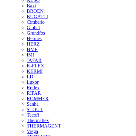
ALSO
Baxi
BROEN
BUGATTI
Cimberio
Global
Grundfos
Hermes
HERZ
HME
IMI
JAFAR
K-FLEX
KERMI
LD
Luxor
Reflex
RIFAR
ROMMER
Sanha
STOUT
Tecofi
Thermaflex
THERMAGENT
Viega