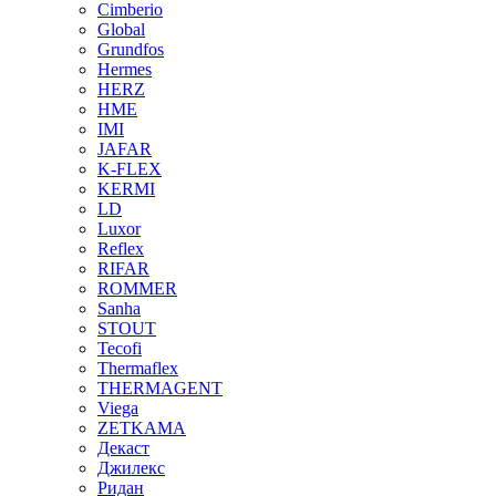
Cimberio
Global
Grundfos
Hermes
HERZ
HME
IMI
JAFAR
K-FLEX
KERMI
LD
Luxor
Reflex
RIFAR
ROMMER
Sanha
STOUT
Tecofi
Thermaflex
THERMAGENT
Viega
ZETKAMA
Декаст
Джилекс
Ридан