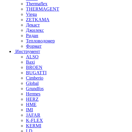
Thermaflex
THERMAGENT
Viega
ZETKAMA
Декаст
Джилекс
Ридан
Тепловодомер
Формат
Инструмент
ALSO
Baxi
BROEN
BUGATTI
Cimberio
Global
Grundfos
Hermes
HERZ
HME
IMI
JAFAR
K-FLEX
KERMI
LD