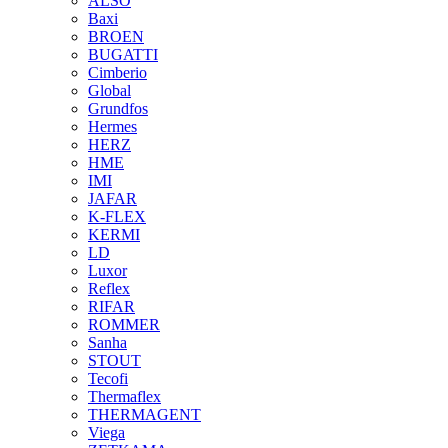
ALSO
Baxi
BROEN
BUGATTI
Cimberio
Global
Grundfos
Hermes
HERZ
HME
IMI
JAFAR
K-FLEX
KERMI
LD
Luxor
Reflex
RIFAR
ROMMER
Sanha
STOUT
Tecofi
Thermaflex
THERMAGENT
Viega