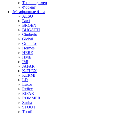
Тепловодомер
Формат
Мембранные баки
ALSO
Baxi
BROEN
BUGATTI
Cimberio
Global
Grundfos
Hermes
HERZ
HME
IMI
JAFAR
K-FLEX
KERMI
LD
Luxor
Reflex
RIFAR
ROMMER
Sanha
STOUT
Tecofi