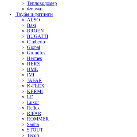
Тепловодомер
Формат
Трубы и фитинги
ALSO
Baxi
BROEN
BUGATTI
Cimberio
Global
Grundfos
Hermes
HERZ
HME
IMI
JAFAR
K-FLEX
KERMI
LD
Luxor
Reflex
RIFAR
ROMMER
Sanha
STOUT
Tecofi