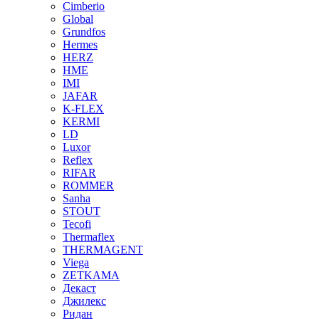
Cimberio
Global
Grundfos
Hermes
HERZ
HME
IMI
JAFAR
K-FLEX
KERMI
LD
Luxor
Reflex
RIFAR
ROMMER
Sanha
STOUT
Tecofi
Thermaflex
THERMAGENT
Viega
ZETKAMA
Декаст
Джилекс
Ридан