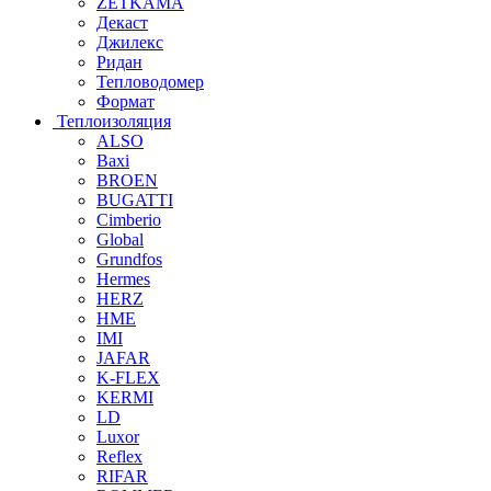
ZETKAMA
Декаст
Джилекс
Ридан
Тепловодомер
Формат
Теплоизоляция
ALSO
Baxi
BROEN
BUGATTI
Cimberio
Global
Grundfos
Hermes
HERZ
HME
IMI
JAFAR
K-FLEX
KERMI
LD
Luxor
Reflex
RIFAR