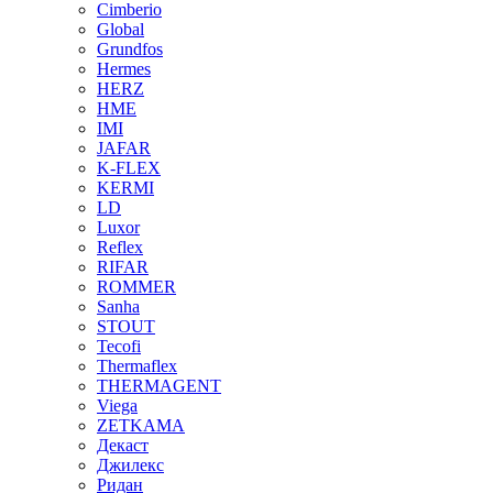
Cimberio
Global
Grundfos
Hermes
HERZ
HME
IMI
JAFAR
K-FLEX
KERMI
LD
Luxor
Reflex
RIFAR
ROMMER
Sanha
STOUT
Tecofi
Thermaflex
THERMAGENT
Viega
ZETKAMA
Декаст
Джилекс
Ридан