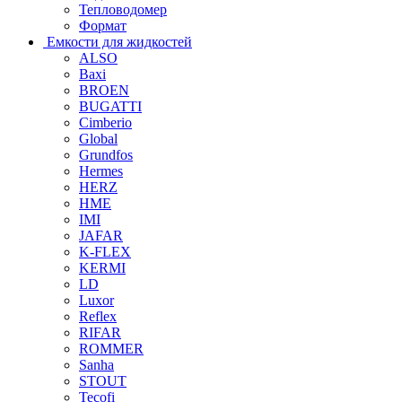
Тепловодомер
Формат
Емкости для жидкостей
ALSO
Baxi
BROEN
BUGATTI
Cimberio
Global
Grundfos
Hermes
HERZ
HME
IMI
JAFAR
K-FLEX
KERMI
LD
Luxor
Reflex
RIFAR
ROMMER
Sanha
STOUT
Tecofi