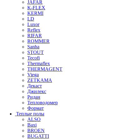
JAFAR
K-FLEX
KERMI
LD
Luxor
Reflex
RIFAR
ROMMER
Sanha
STOUT
Tecofi
Thermaflex
THERMAGENT
Viega
ZETKAMA
Декаст
Джилекс
Ридан
Тепловодомер
Формат
Теплые полы
ALSO
Baxi
BROEN
BUGATTI