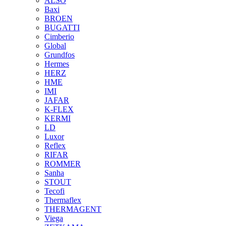
ALSO
Baxi
BROEN
BUGATTI
Cimberio
Global
Grundfos
Hermes
HERZ
HME
IMI
JAFAR
K-FLEX
KERMI
LD
Luxor
Reflex
RIFAR
ROMMER
Sanha
STOUT
Tecofi
Thermaflex
THERMAGENT
Viega