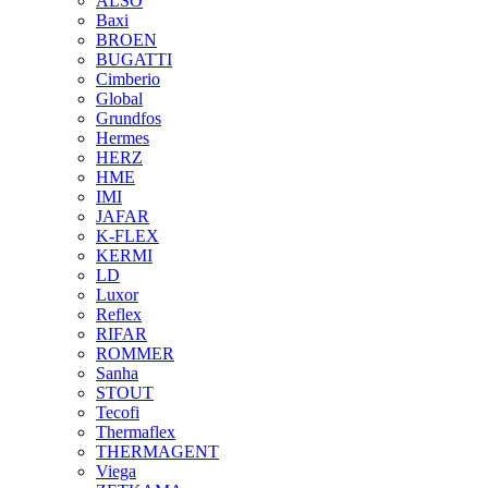
ALSO
Baxi
BROEN
BUGATTI
Cimberio
Global
Grundfos
Hermes
HERZ
HME
IMI
JAFAR
K-FLEX
KERMI
LD
Luxor
Reflex
RIFAR
ROMMER
Sanha
STOUT
Tecofi
Thermaflex
THERMAGENT
Viega