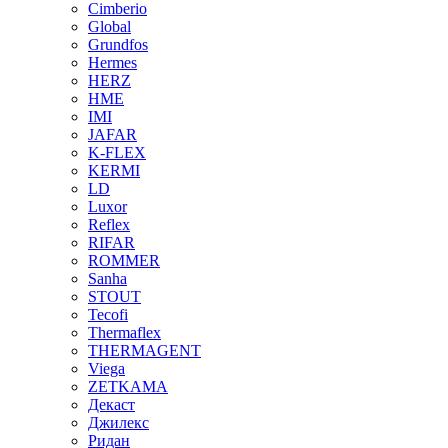
Cimberio
Global
Grundfos
Hermes
HERZ
HME
IMI
JAFAR
K-FLEX
KERMI
LD
Luxor
Reflex
RIFAR
ROMMER
Sanha
STOUT
Tecofi
Thermaflex
THERMAGENT
Viega
ZETKAMA
Декаст
Джилекс
Ридан