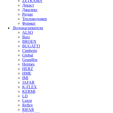
ZETKAMA
Декаст
Джилекс
Ридан
Тепловодомер
Формат
Водонагреватели
ALSO
Baxi
BROEN
BUGATTI
Cimberio
Global
Grundfos
Hermes
HERZ
HME
IMI
JAFAR
K-FLEX
KERMI
LD
Luxor
Reflex
RIFAR