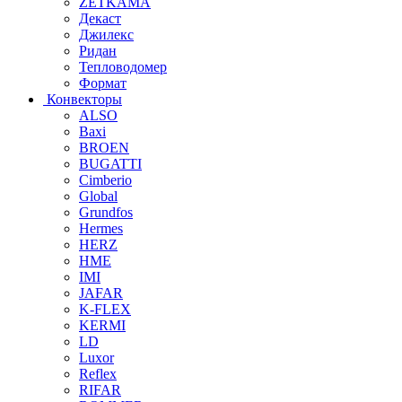
ZETKAMA
Декаст
Джилекс
Ридан
Тепловодомер
Формат
Конвекторы
ALSO
Baxi
BROEN
BUGATTI
Cimberio
Global
Grundfos
Hermes
HERZ
HME
IMI
JAFAR
K-FLEX
KERMI
LD
Luxor
Reflex
RIFAR