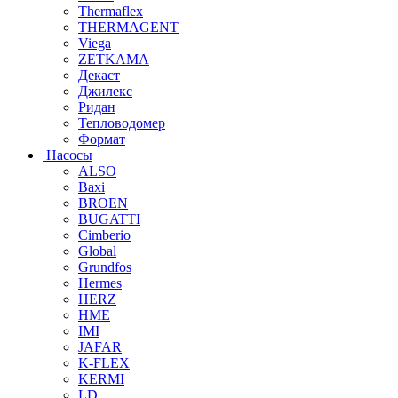
Thermaflex
THERMAGENT
Viega
ZETKAMA
Декаст
Джилекс
Ридан
Тепловодомер
Формат
Насосы
ALSO
Baxi
BROEN
BUGATTI
Cimberio
Global
Grundfos
Hermes
HERZ
HME
IMI
JAFAR
K-FLEX
KERMI
LD