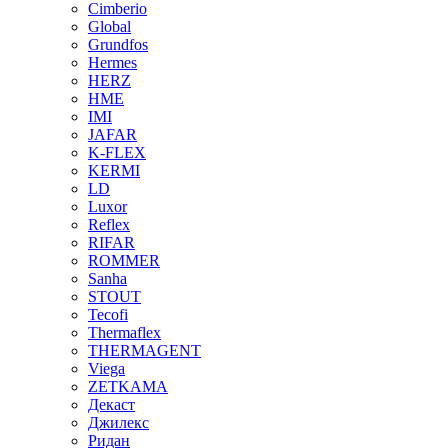
Cimberio
Global
Grundfos
Hermes
HERZ
HME
IMI
JAFAR
K-FLEX
KERMI
LD
Luxor
Reflex
RIFAR
ROMMER
Sanha
STOUT
Tecofi
Thermaflex
THERMAGENT
Viega
ZETKAMA
Декаст
Джилекс
Ридан