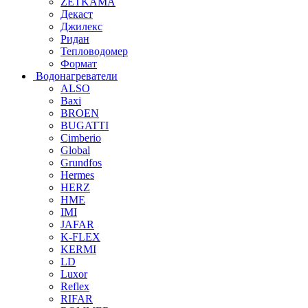
ZETKAMA
Декаст
Джилекс
Ридан
Тепловодомер
Формат
Водонагреватели
ALSO
Baxi
BROEN
BUGATTI
Cimberio
Global
Grundfos
Hermes
HERZ
HME
IMI
JAFAR
K-FLEX
KERMI
LD
Luxor
Reflex
RIFAR