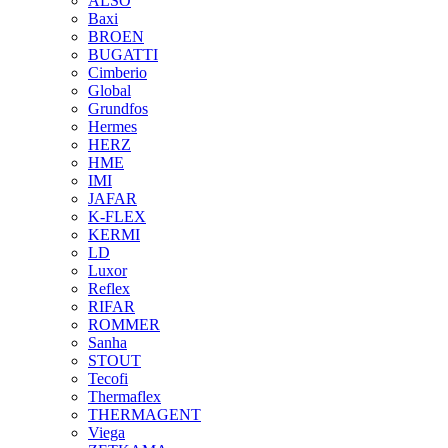
ALSO
Baxi
BROEN
BUGATTI
Cimberio
Global
Grundfos
Hermes
HERZ
HME
IMI
JAFAR
K-FLEX
KERMI
LD
Luxor
Reflex
RIFAR
ROMMER
Sanha
STOUT
Tecofi
Thermaflex
THERMAGENT
Viega