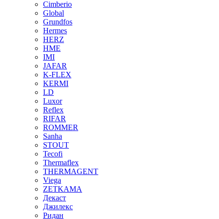
Cimberio
Global
Grundfos
Hermes
HERZ
HME
IMI
JAFAR
K-FLEX
KERMI
LD
Luxor
Reflex
RIFAR
ROMMER
Sanha
STOUT
Tecofi
Thermaflex
THERMAGENT
Viega
ZETKAMA
Декаст
Джилекс
Ридан