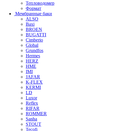
Тепловодомер
Формат
Мембранные баки
ALSO
Baxi
BROEN
BUGATTI
Cimberio
Global
Grundfos
Hermes
HERZ
HME
IMI
JAFAR
K-FLEX
KERMI
LD
Luxor
Reflex
RIFAR
ROMMER
Sanha
STOUT
Tecofi