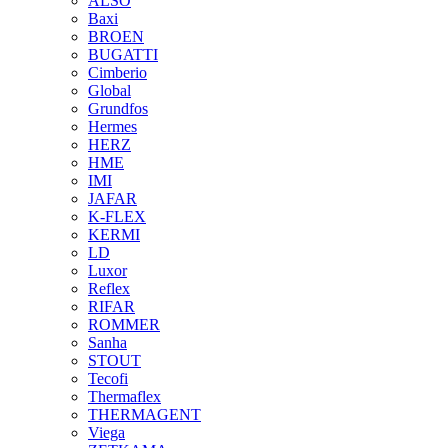
ALSO
Baxi
BROEN
BUGATTI
Cimberio
Global
Grundfos
Hermes
HERZ
HME
IMI
JAFAR
K-FLEX
KERMI
LD
Luxor
Reflex
RIFAR
ROMMER
Sanha
STOUT
Tecofi
Thermaflex
THERMAGENT
Viega