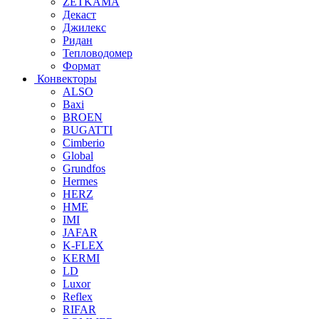
ZETKAMA
Декаст
Джилекс
Ридан
Тепловодомер
Формат
Конвекторы
ALSO
Baxi
BROEN
BUGATTI
Cimberio
Global
Grundfos
Hermes
HERZ
HME
IMI
JAFAR
K-FLEX
KERMI
LD
Luxor
Reflex
RIFAR