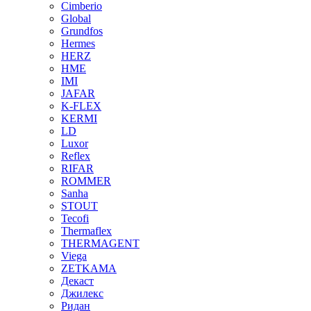
Cimberio
Global
Grundfos
Hermes
HERZ
HME
IMI
JAFAR
K-FLEX
KERMI
LD
Luxor
Reflex
RIFAR
ROMMER
Sanha
STOUT
Tecofi
Thermaflex
THERMAGENT
Viega
ZETKAMA
Декаст
Джилекс
Ридан