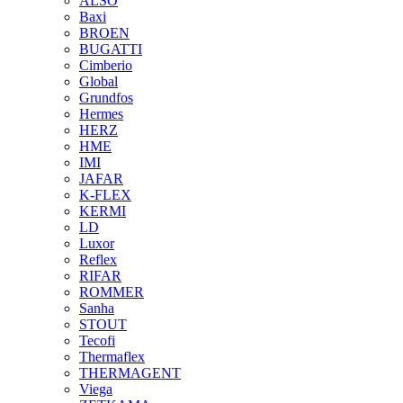
ALSO
Baxi
BROEN
BUGATTI
Cimberio
Global
Grundfos
Hermes
HERZ
HME
IMI
JAFAR
K-FLEX
KERMI
LD
Luxor
Reflex
RIFAR
ROMMER
Sanha
STOUT
Tecofi
Thermaflex
THERMAGENT
Viega