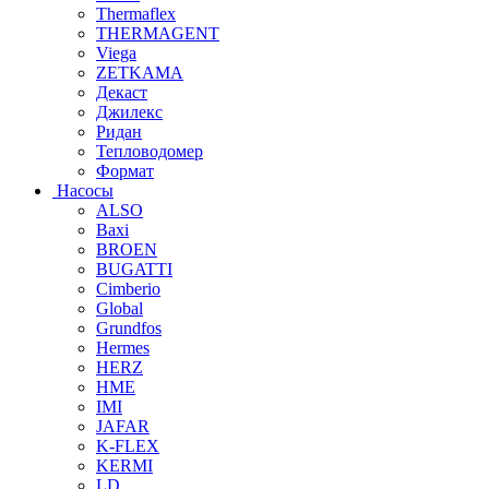
Thermaflex
THERMAGENT
Viega
ZETKAMA
Декаст
Джилекс
Ридан
Тепловодомер
Формат
Насосы
ALSO
Baxi
BROEN
BUGATTI
Cimberio
Global
Grundfos
Hermes
HERZ
HME
IMI
JAFAR
K-FLEX
KERMI
LD