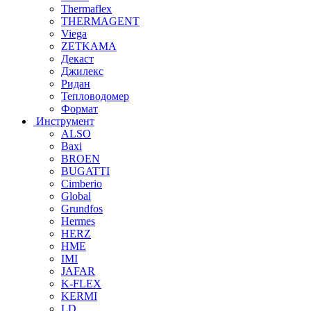
Thermaflex
THERMAGENT
Viega
ZETKAMA
Декаст
Джилекс
Ридан
Тепловодомер
Формат
Инструмент
ALSO
Baxi
BROEN
BUGATTI
Cimberio
Global
Grundfos
Hermes
HERZ
HME
IMI
JAFAR
K-FLEX
KERMI
LD