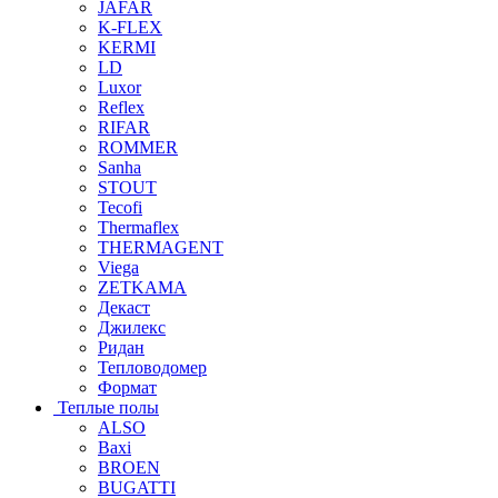
JAFAR
K-FLEX
KERMI
LD
Luxor
Reflex
RIFAR
ROMMER
Sanha
STOUT
Tecofi
Thermaflex
THERMAGENT
Viega
ZETKAMA
Декаст
Джилекс
Ридан
Тепловодомер
Формат
Теплые полы
ALSO
Baxi
BROEN
BUGATTI