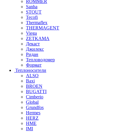
ROMMER
Sanha
STOUT
Tecofi
Thermaflex
THERMAGENT
Viega
ZETKAMA
Декаст
Джилекс
Ридан
Тепловодомер
Формат
Теплоносители
ALSO
Baxi
BROEN
BUGATTI
Cimberio
Global
Grundfos
Hermes
HERZ
HME
IMI