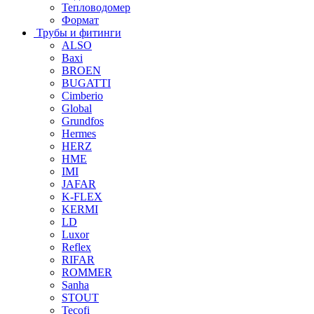
Тепловодомер
Формат
Трубы и фитинги
ALSO
Baxi
BROEN
BUGATTI
Cimberio
Global
Grundfos
Hermes
HERZ
HME
IMI
JAFAR
K-FLEX
KERMI
LD
Luxor
Reflex
RIFAR
ROMMER
Sanha
STOUT
Tecofi