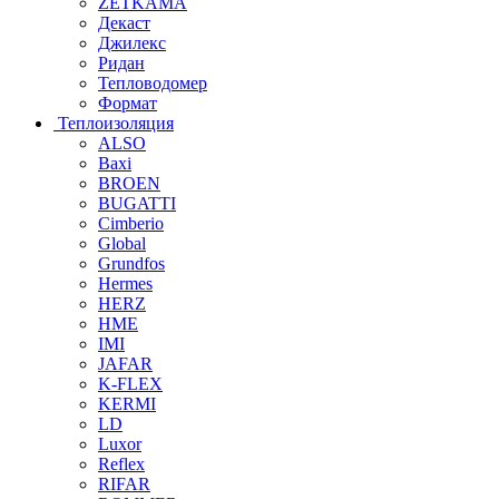
ZETKAMA
Декаст
Джилекс
Ридан
Тепловодомер
Формат
Теплоизоляция
ALSO
Baxi
BROEN
BUGATTI
Cimberio
Global
Grundfos
Hermes
HERZ
HME
IMI
JAFAR
K-FLEX
KERMI
LD
Luxor
Reflex
RIFAR