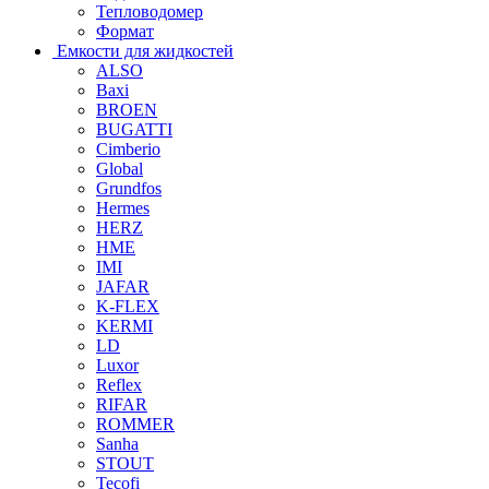
Тепловодомер
Формат
Емкости для жидкостей
ALSO
Baxi
BROEN
BUGATTI
Cimberio
Global
Grundfos
Hermes
HERZ
HME
IMI
JAFAR
K-FLEX
KERMI
LD
Luxor
Reflex
RIFAR
ROMMER
Sanha
STOUT
Tecofi