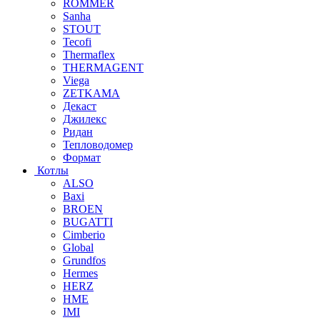
ROMMER
Sanha
STOUT
Tecofi
Thermaflex
THERMAGENT
Viega
ZETKAMA
Декаст
Джилекс
Ридан
Тепловодомер
Формат
Котлы
ALSO
Baxi
BROEN
BUGATTI
Cimberio
Global
Grundfos
Hermes
HERZ
HME
IMI