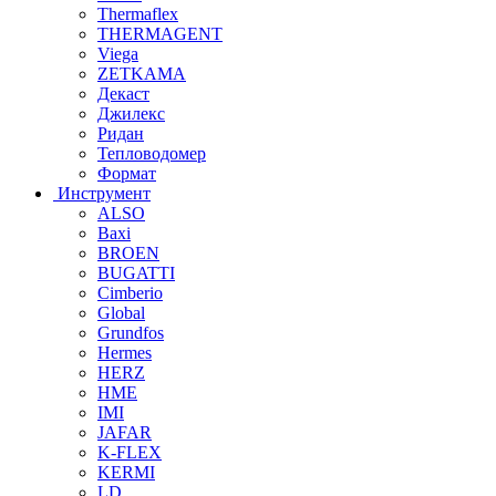
Thermaflex
THERMAGENT
Viega
ZETKAMA
Декаст
Джилекс
Ридан
Тепловодомер
Формат
Инструмент
ALSO
Baxi
BROEN
BUGATTI
Cimberio
Global
Grundfos
Hermes
HERZ
HME
IMI
JAFAR
K-FLEX
KERMI
LD