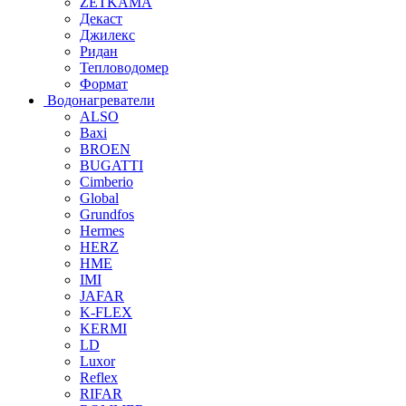
ZETKAMA
Декаст
Джилекс
Ридан
Тепловодомер
Формат
Водонагреватели
ALSO
Baxi
BROEN
BUGATTI
Cimberio
Global
Grundfos
Hermes
HERZ
HME
IMI
JAFAR
K-FLEX
KERMI
LD
Luxor
Reflex
RIFAR