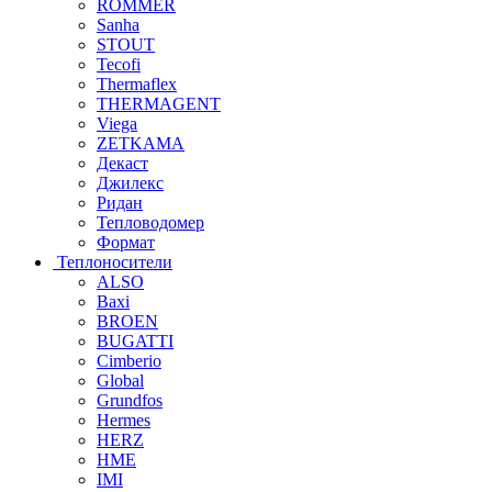
ROMMER
Sanha
STOUT
Tecofi
Thermaflex
THERMAGENT
Viega
ZETKAMA
Декаст
Джилекс
Ридан
Тепловодомер
Формат
Теплоносители
ALSO
Baxi
BROEN
BUGATTI
Cimberio
Global
Grundfos
Hermes
HERZ
HME
IMI