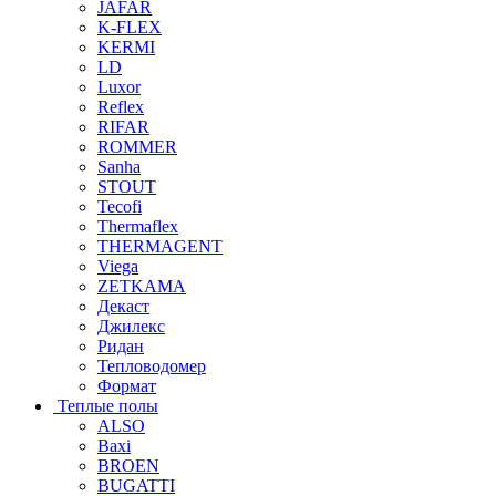
JAFAR
K-FLEX
KERMI
LD
Luxor
Reflex
RIFAR
ROMMER
Sanha
STOUT
Tecofi
Thermaflex
THERMAGENT
Viega
ZETKAMA
Декаст
Джилекс
Ридан
Тепловодомер
Формат
Теплые полы
ALSO
Baxi
BROEN
BUGATTI