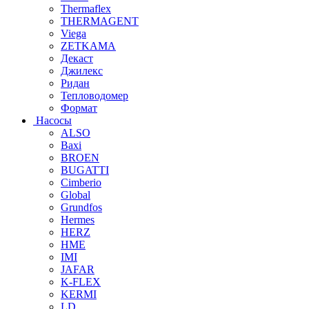
Thermaflex
THERMAGENT
Viega
ZETKAMA
Декаст
Джилекс
Ридан
Тепловодомер
Формат
Насосы
ALSO
Baxi
BROEN
BUGATTI
Cimberio
Global
Grundfos
Hermes
HERZ
HME
IMI
JAFAR
K-FLEX
KERMI
LD