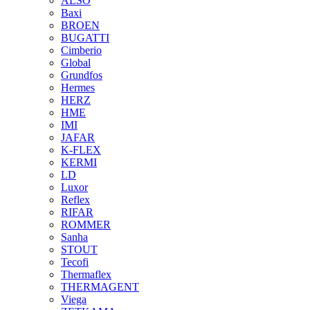
ALSO
Baxi
BROEN
BUGATTI
Cimberio
Global
Grundfos
Hermes
HERZ
HME
IMI
JAFAR
K-FLEX
KERMI
LD
Luxor
Reflex
RIFAR
ROMMER
Sanha
STOUT
Tecofi
Thermaflex
THERMAGENT
Viega