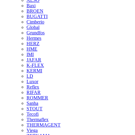
ALSO
Baxi
BROEN
BUGATTI
Cimberio
Global
Grundfos
Hermes
HERZ
HME
IMI
JAFAR
K-FLEX
KERMI
LD
Luxor
Reflex
RIFAR
ROMMER
Sanha
STOUT
Tecofi
Thermaflex
THERMAGENT
Viega