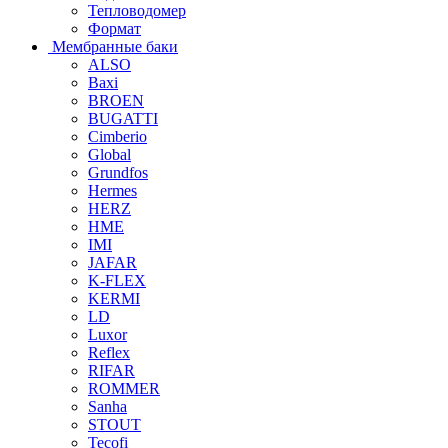
Тепловодомер
Формат
Мембранные баки
ALSO
Baxi
BROEN
BUGATTI
Cimberio
Global
Grundfos
Hermes
HERZ
HME
IMI
JAFAR
K-FLEX
KERMI
LD
Luxor
Reflex
RIFAR
ROMMER
Sanha
STOUT
Tecofi