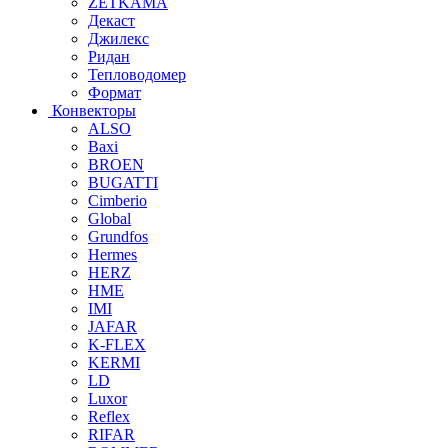
ZETKAMA
Декаст
Джилекс
Ридан
Тепловодомер
Формат
Конвекторы
ALSO
Baxi
BROEN
BUGATTI
Cimberio
Global
Grundfos
Hermes
HERZ
HME
IMI
JAFAR
K-FLEX
KERMI
LD
Luxor
Reflex
RIFAR