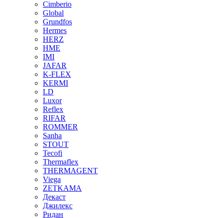
Cimberio
Global
Grundfos
Hermes
HERZ
HME
IMI
JAFAR
K-FLEX
KERMI
LD
Luxor
Reflex
RIFAR
ROMMER
Sanha
STOUT
Tecofi
Thermaflex
THERMAGENT
Viega
ZETKAMA
Декаст
Джилекс
Ридан