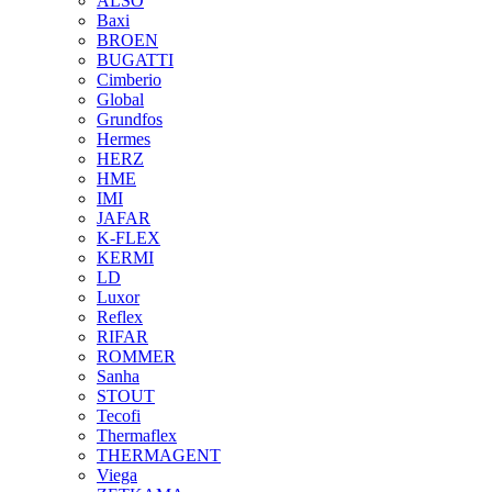
ALSO
Baxi
BROEN
BUGATTI
Cimberio
Global
Grundfos
Hermes
HERZ
HME
IMI
JAFAR
K-FLEX
KERMI
LD
Luxor
Reflex
RIFAR
ROMMER
Sanha
STOUT
Tecofi
Thermaflex
THERMAGENT
Viega