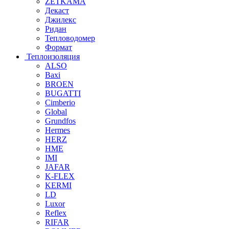
ZETKAMA
Декаст
Джилекс
Ридан
Тепловодомер
Формат
Теплоизоляция
ALSO
Baxi
BROEN
BUGATTI
Cimberio
Global
Grundfos
Hermes
HERZ
HME
IMI
JAFAR
K-FLEX
KERMI
LD
Luxor
Reflex
RIFAR