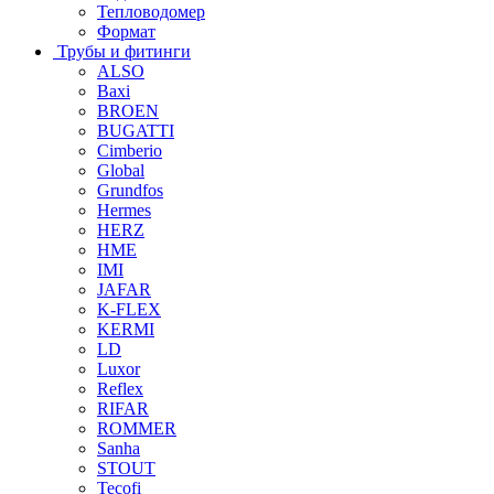
Тепловодомер
Формат
Трубы и фитинги
ALSO
Baxi
BROEN
BUGATTI
Cimberio
Global
Grundfos
Hermes
HERZ
HME
IMI
JAFAR
K-FLEX
KERMI
LD
Luxor
Reflex
RIFAR
ROMMER
Sanha
STOUT
Tecofi