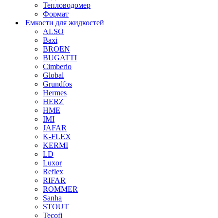
Тепловодомер
Формат
Емкости для жидкостей
ALSO
Baxi
BROEN
BUGATTI
Cimberio
Global
Grundfos
Hermes
HERZ
HME
IMI
JAFAR
K-FLEX
KERMI
LD
Luxor
Reflex
RIFAR
ROMMER
Sanha
STOUT
Tecofi