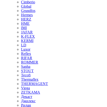
Cimberio
Global
Grundfos
Hermes
HERZ
HME
IMI
JAFAR
K-FLEX
KERMI
LD
Luxor
Reflex
RIFAR
ROMMER
Sanha
STOUT
Tecofi
Thermaflex
THERMAGENT
Viega
ZETKAMA
Декаст
Джилекс
Ридан