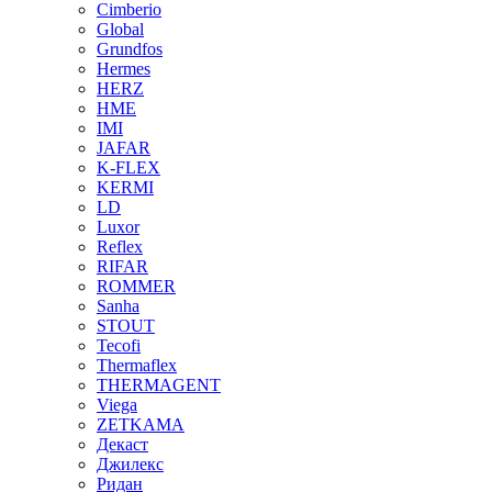
Cimberio
Global
Grundfos
Hermes
HERZ
HME
IMI
JAFAR
K-FLEX
KERMI
LD
Luxor
Reflex
RIFAR
ROMMER
Sanha
STOUT
Tecofi
Thermaflex
THERMAGENT
Viega
ZETKAMA
Декаст
Джилекс
Ридан