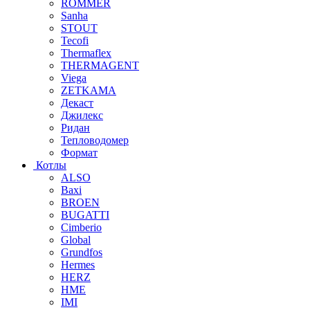
ROMMER
Sanha
STOUT
Tecofi
Thermaflex
THERMAGENT
Viega
ZETKAMA
Декаст
Джилекс
Ридан
Тепловодомер
Формат
Котлы
ALSO
Baxi
BROEN
BUGATTI
Cimberio
Global
Grundfos
Hermes
HERZ
HME
IMI