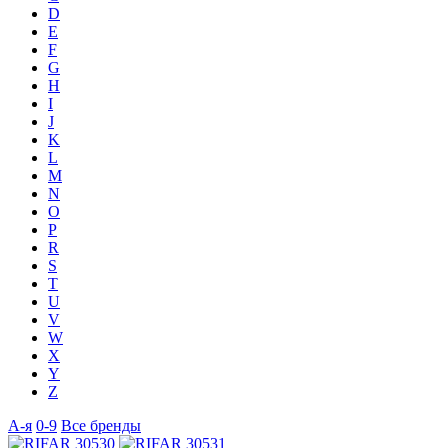
D
E
F
G
H
I
J
K
L
M
N
O
P
R
S
T
U
V
W
X
Y
Z
А-я
0-9
Все бренды