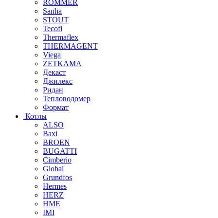
ROMMER
Sanha
STOUT
Tecofi
Thermaflex
THERMAGENT
Viega
ZETKAMA
Декаст
Джилекс
Ридан
Тепловодомер
Формат
Котлы
ALSO
Baxi
BROEN
BUGATTI
Cimberio
Global
Grundfos
Hermes
HERZ
HME
IMI