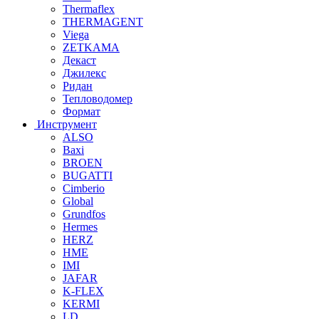
Thermaflex
THERMAGENT
Viega
ZETKAMA
Декаст
Джилекс
Ридан
Тепловодомер
Формат
Инструмент
ALSO
Baxi
BROEN
BUGATTI
Cimberio
Global
Grundfos
Hermes
HERZ
HME
IMI
JAFAR
K-FLEX
KERMI
LD