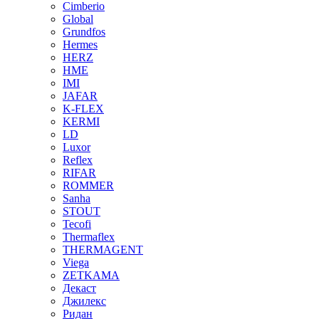
Cimberio
Global
Grundfos
Hermes
HERZ
HME
IMI
JAFAR
K-FLEX
KERMI
LD
Luxor
Reflex
RIFAR
ROMMER
Sanha
STOUT
Tecofi
Thermaflex
THERMAGENT
Viega
ZETKAMA
Декаст
Джилекс
Ридан