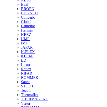
ALSO
Baxi
BROEN
BUGATTI
Cimberio
Global
Grundfos
Hermes
HERZ
HME
IMI
JAFAR
K-FLEX
KERMI
LD
Luxor
Reflex
RIFAR
ROMMER
Sanha
STOUT
Tecofi
Thermaflex
THERMAGENT
Viega