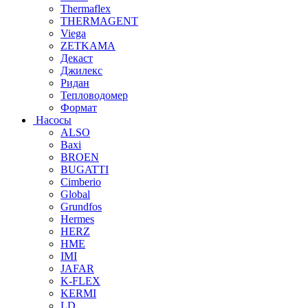
Thermaflex
THERMAGENT
Viega
ZETKAMA
Декаст
Джилекс
Ридан
Тепловодомер
Формат
Насосы
ALSO
Baxi
BROEN
BUGATTI
Cimberio
Global
Grundfos
Hermes
HERZ
HME
IMI
JAFAR
K-FLEX
KERMI
LD