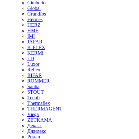
Cimberio
Global
Grundfos
Hermes
HERZ
HME
IMI
JAFAR
K-FLEX
KERMI
LD
Luxor
Reflex
RIFAR
ROMMER
Sanha
STOUT
Tecofi
Thermaflex
THERMAGENT
Viega
ZETKAMA
Декаст
Джилекс
Ридан