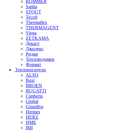
ROMMER
Sanha
STOUT
Tecofi
Thermaflex
THERMAGENT
Viega
ZETKAMA
Декаст
Джилекс
Ридан
Тепловодомер
Формат
Теплоносители
ALSO
Baxi
BROEN
BUGATTI
Cimberio
Global
Grundfos
Hermes
HERZ
HME
IMI