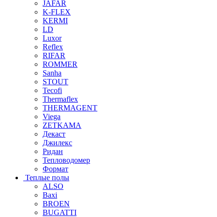
JAFAR
K-FLEX
KERMI
LD
Luxor
Reflex
RIFAR
ROMMER
Sanha
STOUT
Tecofi
Thermaflex
THERMAGENT
Viega
ZETKAMA
Декаст
Джилекс
Ридан
Тепловодомер
Формат
Теплые полы
ALSO
Baxi
BROEN
BUGATTI