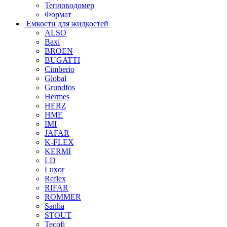
Тепловодомер
Формат
Емкости для жидкостей
ALSO
Baxi
BROEN
BUGATTI
Cimberio
Global
Grundfos
Hermes
HERZ
HME
IMI
JAFAR
K-FLEX
KERMI
LD
Luxor
Reflex
RIFAR
ROMMER
Sanha
STOUT
Tecofi