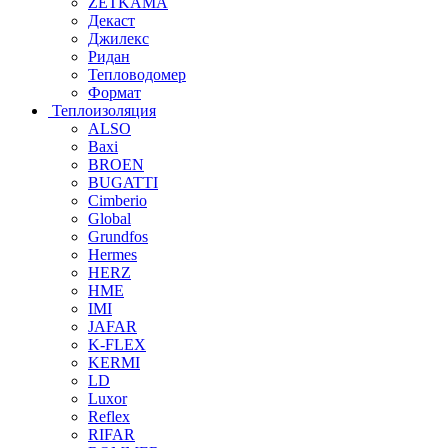
ZETKAMA
Декаст
Джилекс
Ридан
Тепловодомер
Формат
Теплоизоляция
ALSO
Baxi
BROEN
BUGATTI
Cimberio
Global
Grundfos
Hermes
HERZ
HME
IMI
JAFAR
K-FLEX
KERMI
LD
Luxor
Reflex
RIFAR