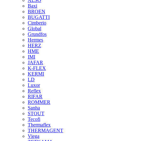
ALSO
Baxi
BROEN
BUGATTI
Cimberio
Global
Grundfos
Hermes
HERZ
HME
IMI
JAFAR
K-FLEX
KERMI
LD
Luxor
Reflex
RIFAR
ROMMER
Sanha
STOUT
Tecofi
Thermaflex
THERMAGENT
Viega