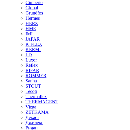
Cimberio
Global
Grundfos
Hermes
HERZ
HME
IMI
JAFAR
K-FLEX
KERMI
LD
Luxor
Reflex
RIFAR
ROMMER
Sanha
STOUT
Tecofi
Thermaflex
THERMAGENT
Viega
ZETKAMA
Декаст
Джилекс
Ридан