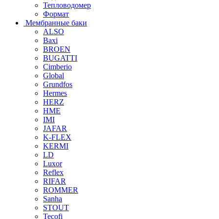
Тепловодомер
Формат
Мембранные баки
ALSO
Baxi
BROEN
BUGATTI
Cimberio
Global
Grundfos
Hermes
HERZ
HME
IMI
JAFAR
K-FLEX
KERMI
LD
Luxor
Reflex
RIFAR
ROMMER
Sanha
STOUT
Tecofi