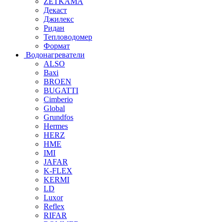
ZETKAMA
Декаст
Джилекс
Ридан
Тепловодомер
Формат
Водонагреватели
ALSO
Baxi
BROEN
BUGATTI
Cimberio
Global
Grundfos
Hermes
HERZ
HME
IMI
JAFAR
K-FLEX
KERMI
LD
Luxor
Reflex
RIFAR