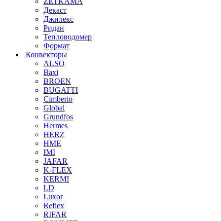
ZETKAMA
Декаст
Джилекс
Ридан
Тепловодомер
Формат
Конвекторы
ALSO
Baxi
BROEN
BUGATTI
Cimberio
Global
Grundfos
Hermes
HERZ
HME
IMI
JAFAR
K-FLEX
KERMI
LD
Luxor
Reflex
RIFAR