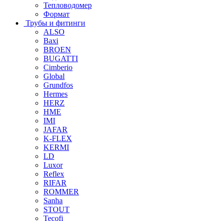
Тепловодомер
Формат
Трубы и фитинги
ALSO
Baxi
BROEN
BUGATTI
Cimberio
Global
Grundfos
Hermes
HERZ
HME
IMI
JAFAR
K-FLEX
KERMI
LD
Luxor
Reflex
RIFAR
ROMMER
Sanha
STOUT
Tecofi