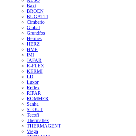
ALSO
Baxi
BROEN
BUGATTI
Cimberio
Global
Grundfos
Hermes
HERZ
HME
IMI
JAFAR
K-FLEX
KERMI
LD
Luxor
Reflex
RIFAR
ROMMER
Sanha
STOUT
Tecofi
Thermaflex
THERMAGENT
Viega