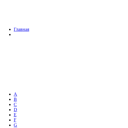
Главная
A
B
C
D
E
F
G