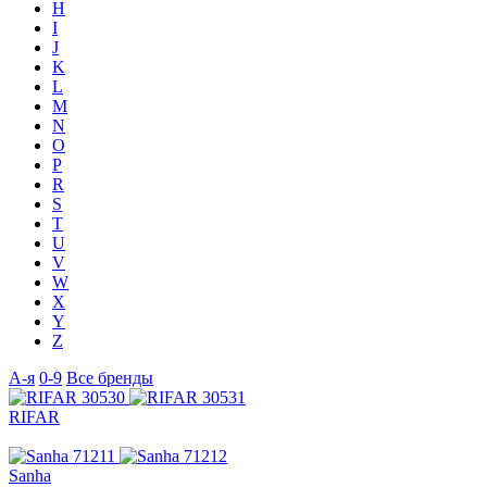
H
I
J
K
L
M
N
O
P
R
S
T
U
V
W
X
Y
Z
А-я
0-9
Все бренды
RIFAR
Sanha