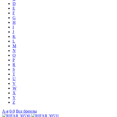
D
E
F
G
H
I
J
K
L
M
N
O
P
R
S
T
U
V
W
X
Y
Z
А-я
0-9
Все бренды