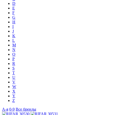
D
E
F
G
H
I
J
K
L
M
N
O
P
R
S
T
U
V
W
X
Y
Z
А-я
0-9
Все бренды