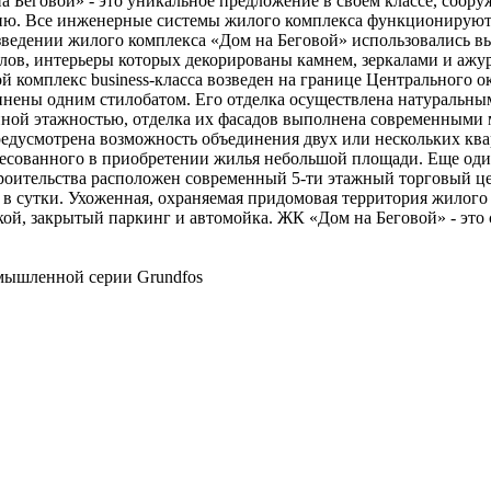
 Беговой» - это уникальное предложение в своем классе, соору
ию. Все инженерные системы жилого комплекса функционируют 
ведении жилого комплекса «Дом на Беговой» использовались в
лов, интерьеры которых декорированы камнем, зеркалами и ажур
 комплекс business-класса возведен на границе Центрального 
нены одним стилобатом. Его отделка осуществлена натуральны
енной этажностью, отделка их фасадов выполнена современными
Предусмотрена возможность объединения двух или нескольких кв
ресованного в приобретении жилья небольшой площади. Еще од
троительства расположен современный 5-ти этажный торговый це
 сутки. Ухоженная, охраняемая придомовая территория жилого к
ой, закрытый паркинг и автомойка. ЖК «Дом на Беговой» - эт
мышленной серии Grundfos