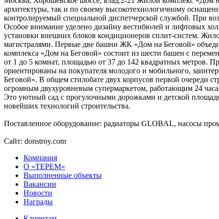
Москва, Хорошевское шоссе, влад.2-21 Жилой комплекс «Дом на
архитектуры, так и по своему высокотехнологичному оснащен
контролируемый специальной диспетчерской службой. При воз
Особое внимание уделено дизайну вестибюлей и лифтовых хол
установки внешних блоков кондиционеров сплит-систем. Жилой
магистралями. Первые две башни ЖК «Дом на Беговой» объеди
комплекса «Дом на Беговой» состоит из шести башен с перем
от 1 до 5 комнат, площадью от 37 до 142 квадратных метров. 
ориентированы на покупателя молодого и мобильного, заинте
Беговой». В общем стилобате двух корпусов первой очереди с
огромным двухуровневым супермаркетом, работающим 24 часа в
Это уютный сад с прогулочными дорожками и детской площадк
новейших технологий строительства.
Поставленное оборудование: радиаторы GLOBAL, насосы про
Сайт: donstroy.com
Компания
О «ТЕРЕМ»
Выполненные объекты
Вакансии
Новости
Награды
Клиентам