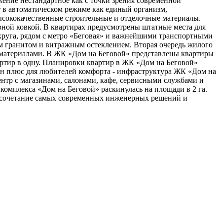
жение нестандартное как с точки зрения современной
в автоматическом режиме как единый организм,
ысококачественные строительные и отделочные материалы.
ной ковкой. В квартирах предусмотрены штатные места для
округа, рядом с метро «Беговая» и важнейшими транспортными
м гранитом и витражным остеклением. Вторая очередь жилого
 материалами. В ЖК «Дом на Беговой» представлены квартиры
артир в одну. Планировки квартир в ЖК «Дом на Беговой»
ин плюс для любителей комфорта - инфраструктура ЖК «Дом на
нтр с магазинами, салонами, кафе, сервисными службами и
омплекса «Дом на Беговой» раскинулась на площади в 2 га.
о сочетание самых современных инженерных решений и